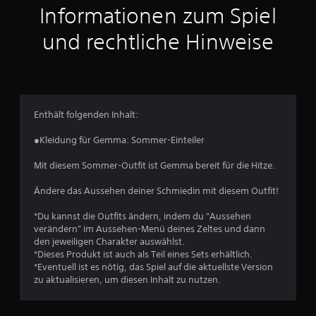
u
Informationen zum Spiel
s
und rechtliche Hinweise
1
4
3
Enthält folgenden Inhalt:
●Kleidung für Gemma: Sommer-Einteiler
B
Mit diesem Sommer-Outfit ist Gemma bereit für die Hitze.
e
Ändere das Aussehen deiner Schmiedin mit diesem Outfit!
w
*Du kannst die Outfits ändern, indem du "Aussehen
verändern" im Aussehen-Menü deines Zeltes und dann
e
den jeweiligen Charakter auswählst.
*Dieses Produkt ist auch als Teil eines Sets erhältlich.
r
*Eventuell ist es nötig, das Spiel auf die aktuellste Version
zu aktualisieren, um diesen Inhalt zu nutzen.
t