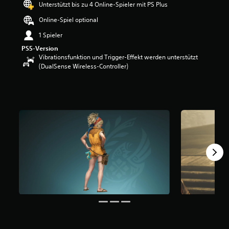
Unterstützt bis zu 4 Online-Spieler mit PS Plus
w
e
Online-Spiel optional
r
1 Spieler
t
u
PS5-Version
n
Vibrationsfunktion und Trigger-Effekt werden unterstützt
g
(DualSense Wireless-Controller)
:
4
.
8
5
v
o
n
5
S
t
e
r
n
e
n