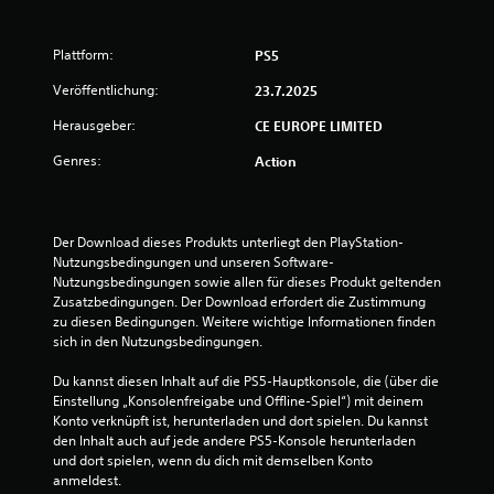
u
n
Plattform:
PS5
g
Veröffentlichung:
23.7.2025
e
Herausgeber:
CE EUROPE LIMITED
Genres:
Action
n
Der Download dieses Produkts unterliegt den PlayStation-
Nutzungsbedingungen und unseren Software-
Nutzungsbedingungen sowie allen für dieses Produkt geltenden 
Zusatzbedingungen. Der Download erfordert die Zustimmung 
zu diesen Bedingungen. Weitere wichtige Informationen finden 
sich in den Nutzungsbedingungen.
Du kannst diesen Inhalt auf die PS5-Hauptkonsole, die (über die 
Einstellung „Konsolenfreigabe und Offline-Spiel“) mit deinem 
Konto verknüpft ist, herunterladen und dort spielen. Du kannst 
den Inhalt auch auf jede andere PS5-Konsole herunterladen 
und dort spielen, wenn du dich mit demselben Konto 
anmeldest.