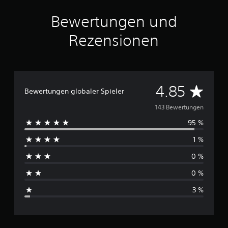
a
u
Bewertungen und
s
1
Rezensionen
4
3
B
e
w
D
4.85
Bewertungen globaler Spieler
e
r
u
143 Bewertungen
t
u
95 %
r
n
g
1 %
c
e
0 %
n
h
0 %
s
3 %
c
h