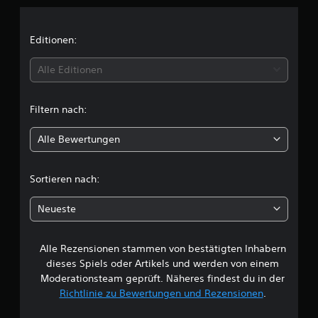
n
i
Editionen:
t
Alle Editionen
t
Filtern nach:
l
Alle Bewertungen
i
c
Sortieren nach:
h
Neueste
e
Alle Rezensionen stammen von bestätigten Inhabern
B
dieses Spiels oder Artikels und werden von einem
e
Moderationsteam geprüft. Näheres findest du in der
Richtlinie zu Bewertungen und Rezensionen
.
w