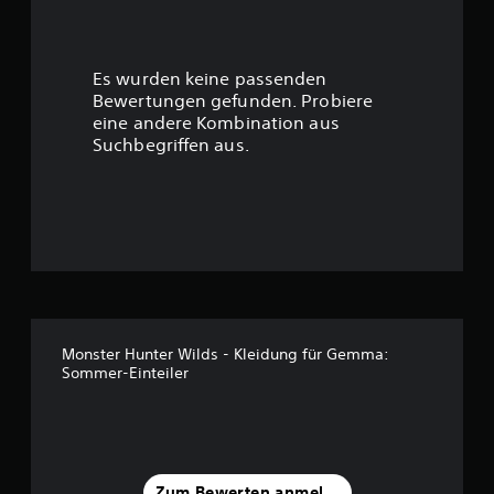
e
r
Es wurden keine passenden
t
Bewertungen gefunden. Probiere
eine andere Kombination aus
u
Suchbegriffen aus.
n
g
:
4
.
Monster Hunter Wilds - Kleidung für Gemma:
Sommer-Einteiler
8
5
v
Zum Bewerten anmelden