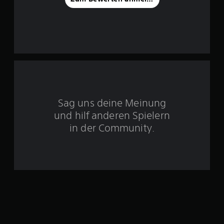
o
n
5
S
t
Sag uns deine Meinung
und hilf anderen Spielern
e
in der Community.
r
n
e
n
a