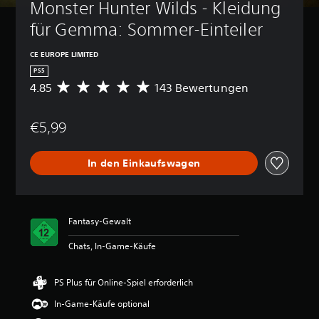
Monster Hunter Wilds - Kleidung 
für Gemma: Sommer-Einteiler
CE EUROPE LIMITED
PS5
4.85
143 Bewertungen
D
u
r
€5,99
c
h
s
In den Einkaufswagen
c
h
n
i
t
Fantasy-Gewalt
t
l
Chats, In-Game-Käufe
i
c
h
PS Plus für Online-Spiel erforderlich
e
In-Game-Käufe optional
B
e