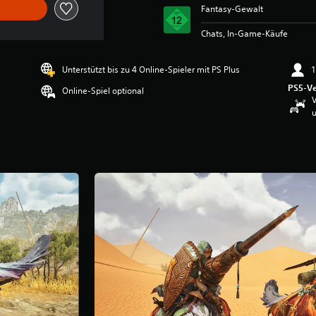
Fantasy-Gewalt
Chats, In-Game-Käufe
Unterstützt bis zu 4 Online-Spieler mit PS Plus
1
PS5-Ve
Online-Spiel optional
V
u