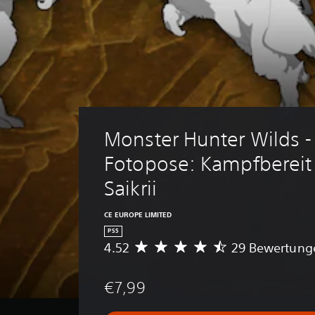
Monster Hunter Wilds -
Fotopose: Kampfbereit 
Saikrii
CE EUROPE LIMITED
PS5
4.52
29 Bewertung
D
u
r
€7,99
c
h