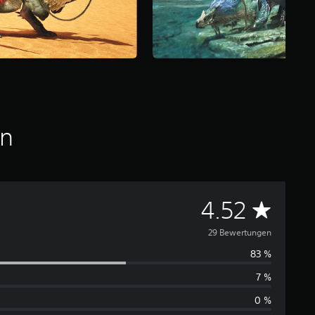
en
D
4.52
u
29 Bewertungen
83 %
r
7 %
c
0 %