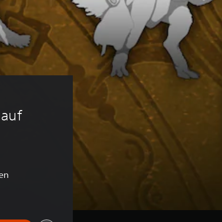
 
auf 
en