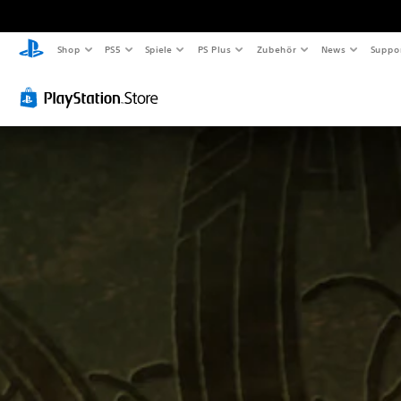
Shop
PS5
Spiele
PS Plus
Zubehör
News
Suppo