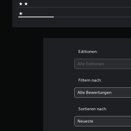
r
t
u
n
g
e
n
Editionen:
Alle Editionen
Filtern nach:
Alle Bewertungen
Sortieren nach:
Neueste