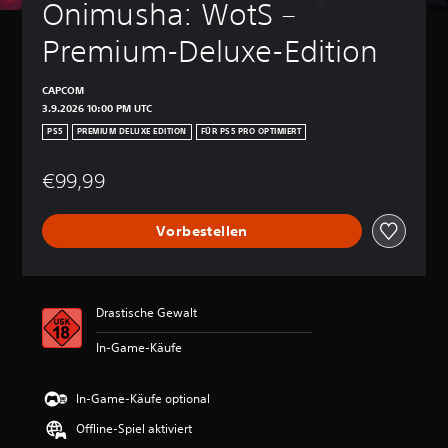
Onimusha: WotS – 
Premium-Deluxe-Edition
CAPCOM
3.9.2026 10:00 PM UTC
PS5
PREMIUM DELUXE EDITION
FÜR PS5 PRO OPTIMIERT
€99,99
Vorbestellen
Drastische Gewalt
In-Game-Käufe
In-Game-Käufe optional
Offline-Spiel aktiviert