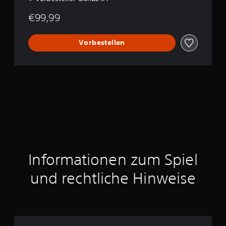
n
€99,99
Vorbestellen
Informationen zum Spiel
und rechtliche Hinweise