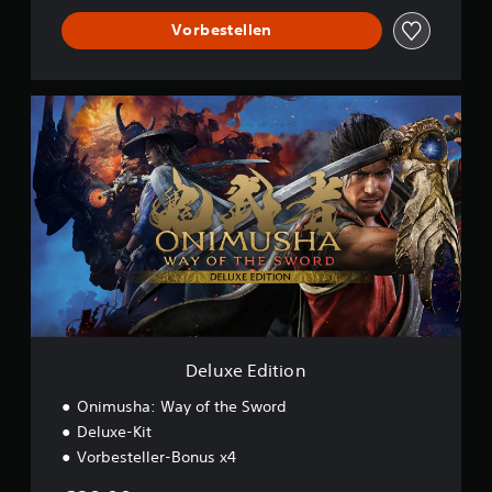
Vorbestellen
D
e
l
u
x
e
E
d
i
t
i
o
n
Deluxe Edition
Onimusha: Way of the Sword
Deluxe-Kit
Vorbesteller-Bonus x4