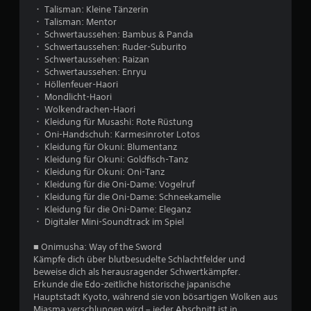
・ Talisman: Kleine Tänzerin
・ Talisman: Mentor
・ Schwertaussehen: Bambus & Panda
・ Schwertaussehen: Ruder-Suburito
・ Schwertaussehen: Raizan
・ Schwertaussehen: Enryu
・ Höllenfeuer-Haori
・ Mondlicht-Haori
・ Wolkendrachen-Haori
・ Kleidung für Musashi: Rote Rüstung
・ Oni-Handschuh: Karmesinroter Lotos
・ Kleidung für Okuni: Blumentanz
・ Kleidung für Okuni: Goldfisch-Tanz
・ Kleidung für Okuni: Oni-Tanz
・ Kleidung für die Oni-Dame: Vogelruf
・ Kleidung für die Oni-Dame: Schneekamelie
・ Kleidung für die Oni-Dame: Eleganz
・ Digitaler Mini-Soundtrack im Spiel
■ Onimusha: Way of the Sword
Kämpfe dich über blutbesudelte Schlachtfelder und
beweise dich als herausragender Schwertkämpfer.
Erkunde die Edo-zeitliche historische japanische
Hauptstadt Kyoto, während sie von bösartigen Wolken aus
Miasma verschlungen wird – jeder Abschnitt ist in