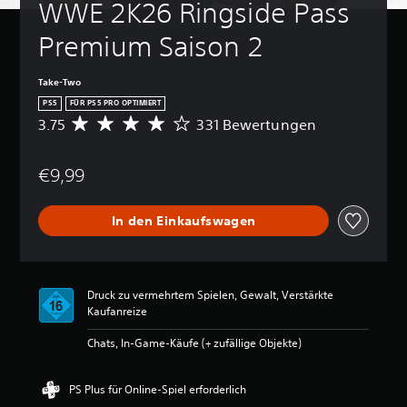
WWE 2K26 Ringside Pass 
Premium Saison 2
Take-Two
PS5
FÜR PS5 PRO OPTIMIERT
3.75
331 Bewertungen
D
u
r
€9,99
c
h
s
In den Einkaufswagen
c
h
n
i
t
Druck zu vermehrtem Spielen, Gewalt, Verstärkte
t
Kaufanreize
l
i
Chats, In-Game-Käufe (+ zufällige Objekte)
c
h
e
PS Plus für Online-Spiel erforderlich
B