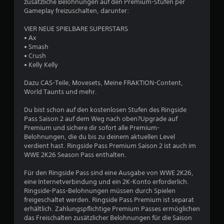
zusätzliche Belohnungen auf den Premium-Stufen per
e
Gameplay freizuschalten, darunter:
r
VIER NEUE SPIELBARE SUPERSTARS
• Ax
t
• Smash
• Crush
u
• Kelly Kelly
n
Dazu CAS-Teile, Movesets, Meine FRAKTION-Content,
World Taunts und mehr.
g
Du bist schon auf den kostenlosen Stufen des Ringside
Pass Saison 2 auf dem Weg nach oben?Upgrade auf
e
Premium und sichere dir sofort alle Premium-
Belohnungen, die du bis zu deinem aktuellen Level
n
verdient hast. Ringside Pass Premium Saison 2 ist auch im
WWE 2K26 Season Pass enthalten.
Für den Ringside Pass sind eine Ausgabe von WWE 2K26,
eine Internetverbindung und ein 2K-Konto erforderlich.
Ringside-Pass-Belohnungen müssen durch Spielen
freigeschaltet werden. Ringside Pass Premium ist separat
erhältlich. Zahlungspflichtige Premium Passes ermöglichen
das Freischalten zusätzlicher Belohnungen für die Saison