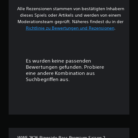
Alle Rezensionen stammen von bestätigten Inhabern
B
dieses Spiels oder Artikels und werden von einem
e
Moderationsteam geprüft. Näheres findest du in der
Richtlinie zu Bewertungen und Rezensionen
.
w
e
r
Es wurden keine passenden
t
Bewertungen gefunden. Probiere
eine andere Kombination aus
u
Suchbegriffen aus.
n
g
:
3
.
WWE 2K26 Ringside Pass Premium Saison 2