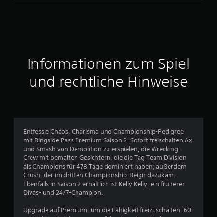
e
n
a
Informationen zum Spiel
u
und rechtliche Hinweise
s
3
3
Entfessle Chaos, Charisma und Championship-Pedigree
1
mit Ringside Pass Premium Saison 2. Sofort freischalten Ax
und Smash von Demolition zu erspielen, die Wrecking-
Crew mit bemalten Gesichtern, die die Tag Team Division
als Champions für 478 Tage dominiert haben; außerdem
B
Crush, der im dritten Championship-Reign dazukam.
Ebenfalls in Saison 2 erhältlich ist Kelly Kelly, ein früherer
e
Divas- und 24/7-Champion.
w
Upgrade auf Premium, um die Fähigkeit freizuschalten, 60