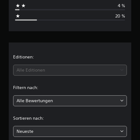
h
4 %
s
20 %
c
h
n
i
Editionen:
t
Alle Editionen
t
Filtern nach:
l
Alle Bewertungen
i
c
Sortieren nach:
h
Neueste
e