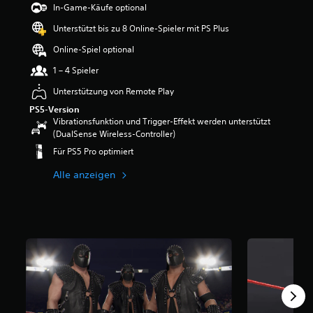
In-Game-Käufe optional
e
w
Unterstützt bis zu 8 Online-Spieler mit PS Plus
e
r
Online-Spiel optional
t
1 – 4 Spieler
u
n
Unterstützung von Remote Play
g
PS5-Version
:
Vibrationsfunktion und Trigger-Effekt werden unterstützt
3
(DualSense Wireless-Controller)
.
7
Für PS5 Pro optimiert
5
v
Alle anzeigen
o
n
5
S
t
e
r
n
e
n