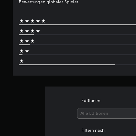
Bewertungen globaler Spieler
z
w
e
v
r
i
i
e
d
e
t
t
e
r
e
O
i
s
r
t
s
b
t
g
e
u
S
j
e
r
n
n
p
e
l
a
o
g
i
k
n
d
d
e
e
t
v
a
e
n
l
e
o
n
r
s
h
l
p
s
v
e
l
a
i
o
b
s
s
e
l
e
t
s
s
l
n
ä
e
t
s
s
n
n
u
t
i
d
o
m
ä
c
i
d
m
Editionen:
n
h
g
e
s
d
s
w
r
c
i
t
Alle Editionen
i
e
h
g
ä
e
i
a
a
r
d
n
l
n
Filtern nach:
k
e
e
t
p