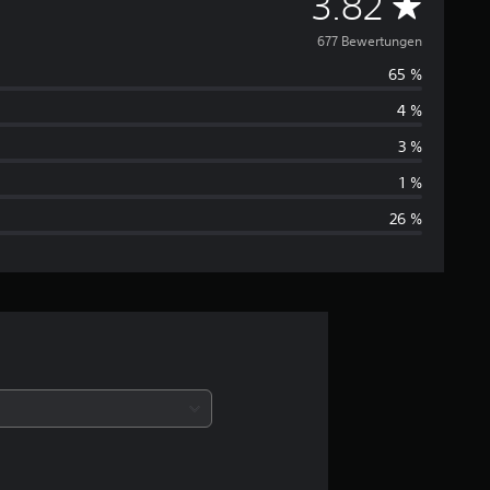
D
3.82
u
677 Bewertungen
65 %
r
4 %
c
3 %
h
1 %
26 %
s
c
h
n
i
t