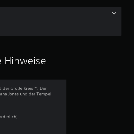
a
u
s
6
7
e Hinweise
7
d der Große Kreis™: Der
B
iana Jones und der Tempel
e
w
rderlich)
e