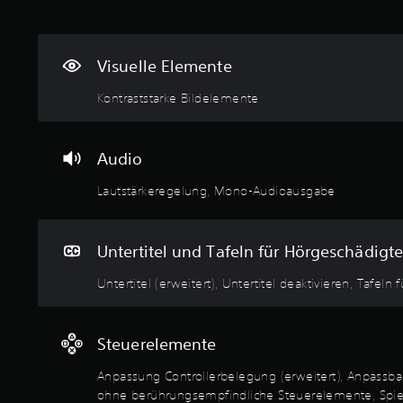
e
l
e
f
s
f
r
a
o
e
d
c
e
n
e
Visuelle Elemente
i
h
,
n
n
s
)
i
Kontraststarke Bildelemente
s
e
n
E
t
p
e
s
e
a
i
g
l
r
Audio
n
i
l
a
e
b
e
t
Lautstärkeregelung, Mono-Audioausgabe
r
t
n
a
W
e
,
k
e
i
d
t
i
Untertitel und Tafeln für Hörgeschädigte
n
a
i
s
i
s
v
e
Untertitel (erweitert), Untertitel deaktivieren, Tafeln
g
s
i
a
e
a
e
n
O
u
r
g
p
Steuerelemente
s
e
e
t
j
n
z
i
Anpassung Controllerbelegung (erweitert), Anpassbar
e
.
e
o
ohne berührungsempfindliche Steuerelemente, Spielba
d
i