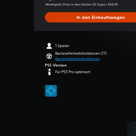
e
r
r
i
D
s
Niedrigster Preis in den letzten 30 Tagen: €34,99
l
t
b
g
u
c
e
k
)
e
k
h
In den Einkaufswagen
a
n
m
l
e
G
n
i
e
e
i
e
n
t
n
s
g
t
s
t
p
t
u
s
t
l
1 Spieler
r
e
n
g
d
i
o
Barrierefreiheitsfunktionen (17)
g
r
i
c
F
c
Barrierefreiheitsfunktionen
e
h
(
a
i
h
PS5-Version
L
e
g
e
d
e
Für PS5 Pro optimiert
a
B
u
r
(
n
u
e
r
e
w
e
t
w
e
r
e
r
s
e
n
D
i
w
t
r
,
i
ä
t
t
e
G
a
r
u
e
i
e
l
k
n
g
r
t
o
e
g
n
g
t
e
n
:
e
i
)
r
e
3
r
n
t
i
.