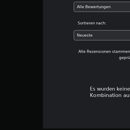
e
r
R
e
a
r
Alle Bewertungen
g
e
n
s
v
e
i
.
s
o
g
h
e
n
Sortieren nach:
e
e
n
d
M
b
v
.
e
e
o
Neueste
o
r
n
n
n
U
.
A
A
o
m
s
Alle Rezensionen stammen 
n
-
g
s
geprü
U
p
e
A
i
n
a
b
u
s
u
t
s
t
d
n
e
s
e
i
g
n
r
b
o
Es wurden keine
a
z
t
a
a
b
Kombination aus
f
i
r
u
.
u
t
e
s
n
e
S
k
g
l
t
t
a
i
d
i
b
o