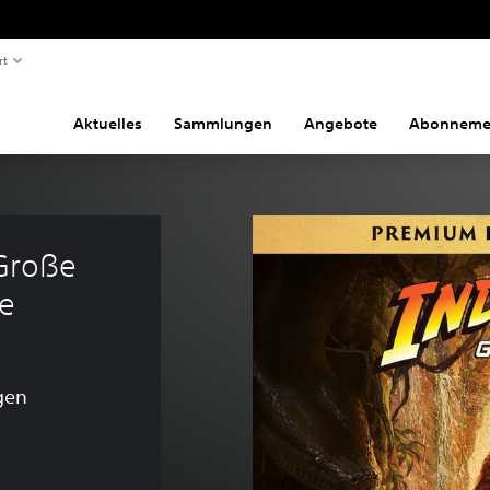
rt
Aktuelles
Sammlungen
Angebote
Abonneme
Große 
de
gen
inalpreis von €34,99