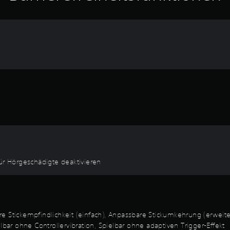
 für Hörgeschädigte deaktivieren
e Stickempfindlichkeit (einfach), Anpassbare Stickumkehrung (erweite
r ohne Controllervibration, Spielbar ohne adaptiven Trigger-Effekt