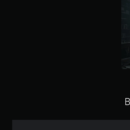
D
,
d
n
)
8
u
G
i
z
2
k
e
e
D
e
v
a
g
s
u
l
o
n
e
e
k
n
n
n
n
m
a
e
5
s
s
S
n
r
t
t
p
n
A
S
d
ä
i
s
u
t
i
n
e
t
d
e
e
d
l
d
i
r
S
e
w
e
o
n
t
u
i
n
s
e
e
n
r
S
i
n
u
d
d
c
g
a
e
i
i
h
n
u
r
n
n
w
a
s
e
t
d
i
B
l
6
l
e
e
e
e
7
e
r
n
r
r
7
m
a
U
i
e
e
k
n
g
d
B
n
t
t
k
u
e
t
i
e
e