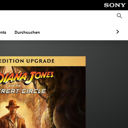
S
u
c
h
e
nts
Durchsuchen
n