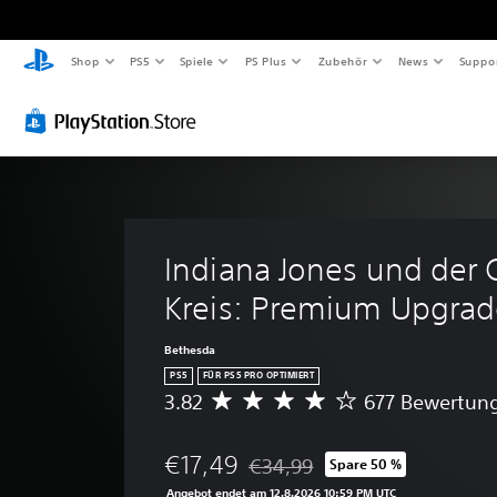
K
L
U
A
A
Shop
PS5
Spiele
PS Plus
Zubehör
News
Suppo
o
a
n
n
n
n
u
t
p
p
t
t
e
a
a
r
s
r
s
s
a
t
t
s
s
s
ä
i
u
b
t
r
t
n
a
s
k
e
g
r
Indiana Jones und der 
t
e
l
C
e
Kreis: Premium Upgra
a
r
(
o
r
r
e
e
n
S
Bethesda
k
g
r
t
c
PS5
FÜR PS5 PRO OPTIMIERT
e
e
w
r
h
3.82
677 Bewertun
D
B
l
e
o
w
u
i
u
i
l
i
r
l
n
t
l
e
€17,49
€34,99
Spare 50 %
c
Preisnachlass gegenüber dem Orig
d
g
e
e
r
h
Angebot endet am 12.8.2026 10:59 PM UTC