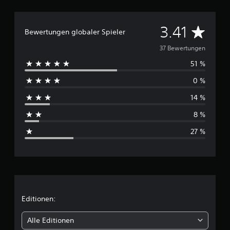
s
3
7
D
3.41
Bewertungen globaler Spieler
B
u
37 Bewertungen
e
w
51 %
r
e
0 %
r
c
t
14 %
u
h
n
8 %
g
s
e
27 %
n
c
h
n
i
Editionen:
t
Alle Editionen