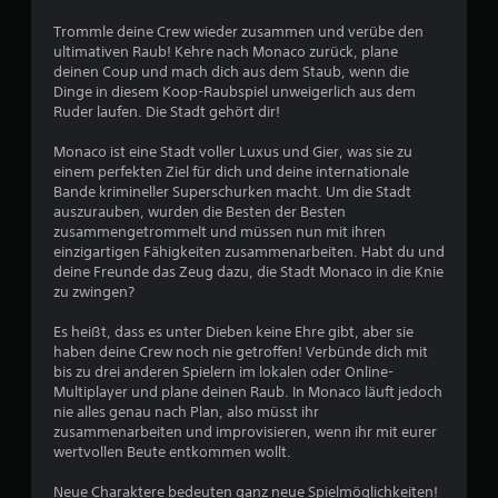
7
Trommle deine Crew wieder zusammen und verübe den
ultimativen Raub! Kehre nach Monaco zurück, plane
deinen Coup und mach dich aus dem Staub, wenn die
B
Dinge in diesem Koop-Raubspiel unweigerlich aus dem
Ruder laufen. Die Stadt gehört dir!
e
Monaco ist eine Stadt voller Luxus und Gier, was sie zu
w
einem perfekten Ziel für dich und deine internationale
Bande krimineller Superschurken macht. Um die Stadt
e
auszurauben, wurden die Besten der Besten
zusammengetrommelt und müssen nun mit ihren
r
einzigartigen Fähigkeiten zusammenarbeiten. Habt du und
deine Freunde das Zeug dazu, die Stadt Monaco in die Knie
t
zu zwingen?
u
Es heißt, dass es unter Dieben keine Ehre gibt, aber sie
haben deine Crew noch nie getroffen! Verbünde dich mit
n
bis zu drei anderen Spielern im lokalen oder Online-
Multiplayer und plane deinen Raub. In Monaco läuft jedoch
g
nie alles genau nach Plan, also müsst ihr
zusammenarbeiten und improvisieren, wenn ihr mit eurer
e
wertvollen Beute entkommen wollt.
Neue Charaktere bedeuten ganz neue Spielmöglichkeiten!