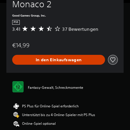
Monaco 2
Good Games Group, Inc.
PS5
3.41
37 Bewertungen
D
u
r
€14,99
c
h
s
In den Einkaufswagen
c
h
n
i
t
t
Fantasy-Gewalt, Schreckmomente
l
i
c
PS Plus für Online-Spiel erforderlich
h
e
Unterstützt bis zu 4 Online-Spieler mit PS Plus
B
e
Online-Spiel optional
w