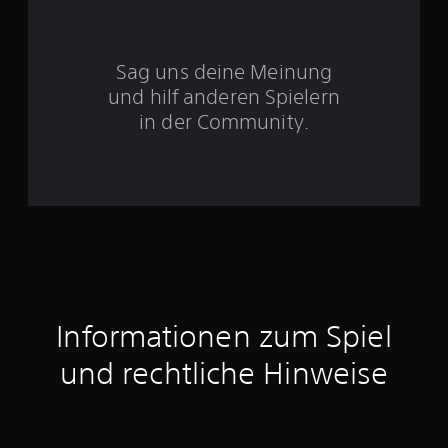
S
Sag uns deine Meinung
t
und hilf anderen Spielern
e
in der Community.
r
n
e
n
a
Informationen zum Spiel
u
und rechtliche Hinweise
s
3