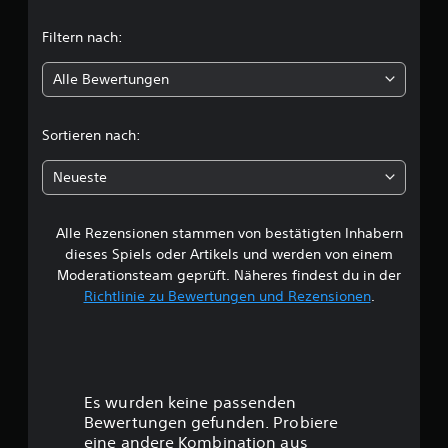
t
Filtern nach:
l
Alle Bewertungen
i
c
Sortieren nach:
h
Neueste
e
Alle Rezensionen stammen von bestätigten Inhabern
B
dieses Spiels oder Artikels und werden von einem
e
Moderationsteam geprüft. Näheres findest du in der
Richtlinie zu Bewertungen und Rezensionen
.
w
e
r
Es wurden keine passenden
t
Bewertungen gefunden. Probiere
eine andere Kombination aus