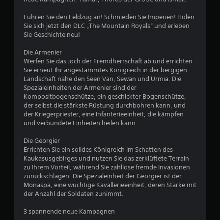
g
s
n
S
t
e
o
e
t
e
Führen Sie den Feldzug an! Schmieden Sie Imperien! Holen
b
n
H
e
Sie sich jetzt den DLC „The Mountain Royals“ und erleben
r
u
d
a
Sie Geschichte neu!
u
n
e
n
l
g
r
e
a
Die Armenier
t
a
e
r
t
Werfen Sie das Joch der Fremdherrschaft ab und errichten
b
I
e
e
i
Sie erneut Ihr angestammtes Königreich in der bergigen
.
n
n
l
v
Landschaft nahe den Seen Van, Sewan und Urmia. Die
f
v
e
e
Spezialeinheiten der Armenier sind der
o
o
m
n
Kompositbogenschütze, ein geschickter Bogenschütze,
r
n
e
z
der selbst die stärkste Rüstung durchbohren kann, und
m
T
n
der Kriegerpriester, eine Infanterieeinheit, die kämpfen
u
a
a
und verbündete Einheiten heilen kann.
t
t
m
s
i
ü
V
Die Georgier
t
o
b
i
Errichten Sie ein solides Königreich im Schatten des
n
e
e
d
Kaukasusgebirges und nutzen Sie das zerklüftete Terrain
e
n
r
e
zu Ihrem Vorteil, während Sie zahllose fremde Invasionen
n
s
D
o
zurückschlagen. Die Spezialeinheit der Georgier ist der
f
u
i
e
Monaspa, eine wuchtige Kavallerieeinheit, deren Stärke mit
ü
k
c
i
der Anzahl der Soldaten zunimmt.
r
a
h
n
a
n
3 spannende neue Kampagnen
t
n
s
n