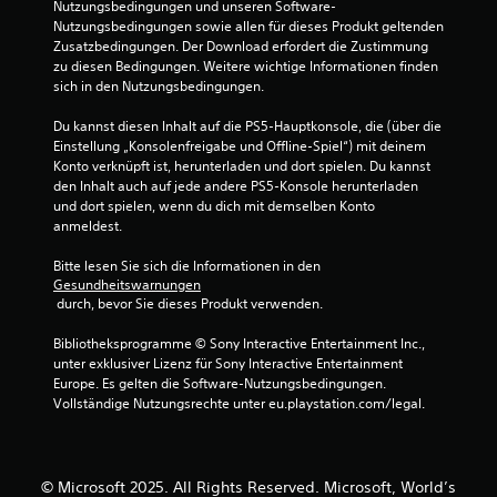
o
Nutzungsbedingungen und unseren Software-
e
e
d
d
Nutzungsbedingungen sowie allen für dieses Produkt geltenden 
S
r
r
e
Zusatzbedingungen. Der Download erfordert die Zustimmung 
p
z
ü
r
zu diesen Bedingungen. Weitere wichtige Informationen finden 
r
e
c
d
sich in den Nutzungsbedingungen.
a
i
k
u
c
t
t
r
Du kannst diesen Inhalt auf die PS5-Hauptkonsole, die (über die 
h
e
h
c
Einstellung „Konsolenfreigabe und Offline-Spiel“) mit deinem 
-
i
a
h
Konto verknüpft ist, herunterladen und dort spielen. Du kannst 
o
n
l
C
den Inhalt auch auf jede andere PS5-Konsole herunterladen 
d
s
t
o
und dort spielen, wenn du dich mit demselben Konto 
e
e
e
n
anmeldest.
r
h
n
t
T
e
z
r
Bitte lesen Sie sich die Informationen in den 
e
n
u
o
Gesundheitswarnungen
x
.
m
l
 durch, bevor Sie dieses Produkt verwenden.
t
ü
l
e
s
e
Bibliotheksprogramme © Sony Interactive Entertainment Inc., 
Ü
i
s
r
unter exklusiver Lizenz für Sony Interactive Entertainment 
n
b
e
v
Europe. Es gelten die Software-Nutzungsbedingungen. 
g
u
n
i
Vollständige Nutzungsrechte unter eu.playstation.com/legal.
a
n
.
b
b
g
r
e
s
a
v
S
m
t
© Microsoft 2025. All Rights Reserved. Microsoft, World’s
e
p