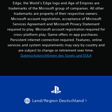
o
i
r
Edge, the World’s Edge logo and Age of Empires are
i
o
d
w
trademarks of the Microsoft group of companies. All other
e
n
u
e
trademarks are property of their respective owners.
l
k
n
s
Microsoft account registration, acceptance of Microsoft
b
o
d
D
m
Services Agreement and Microsoft Privacy Statement
a
e
u
m
r
required to play. Microsoft account registration required for
n
k
u
z
o
cross-platform play. Game offers in-app purchases.
a
n
u
h
Persistent internet connection required. Features, online
n
i
m
n
n
services and system requirements may vary by country and
z
ü
e
s
are subject to change or retirement over time.
i
s
t
s
e
Datenschutzrichtlinien des Spiels und EULA
s
i
c
r
e
m
h
t
n
S
.
n
.
p
e
i
l
e
l
l
e
e
T
i
n
a
Land/Region Deutschland
e
s
U
t