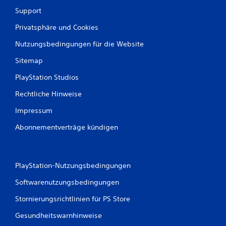
m
e
g
Support
n
e
b
Privatsphäre und Cookies
b
e
u
Nutzungsbedingungen für die Website
d
n
i
g
Sitemap
b
e
e
n
PlayStation Studios
n
u
u
Rechtliche Hinweise
n
t
g
z
Impressum
e
e
n
Abonnementverträge kündigen
n
,
D
i
u
n
k
d
a
PlayStation-Nutzungsbedingungen
e
n
Softwarenutzungsbedingungen
r
n
d
s
Stornierungsrichtlinien für PS Store
u
t
d
d
Gesundheitswarnhinweise
a
a