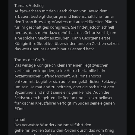
d
a
D
s
Tamars Aufstieg
e
t
u
t
Aufgewachsen mit den Geschichten von Dawid dem
r
k
z
d
Erbauer, besteigt die junge und leidenschaftliche Tamar
e
a
a
O
den Thron ihres Urgroßvaters mit ausgeklügelten Plänen
S
n
s
p
für ihr geschäftiges Königreich. Sie findet jedoch schnell
p
n
S
t
heraus, dass mehr dazu gehört als das Geburtsrecht, um
i
s
p
i
eine solchen Macht auszuüben. Kann Georgiens erste
e
t
i
s
Königin ihre Skeptiker überwinden und ein Zeichen setzen,
l
d
e
c
das weit über ihr Leben hinaus Bestand hat?
e
i
l
h
r
e
s
e
Thoros der Große
a
B
p
I
Das winzige Königreich Kleinarmenien liegt zwischen
u
e
i
n
verfeindeten Imperien, seine Herrscherfamilie ist in
f
l
e
f
byzantinischer Gefangenschaft. Als Prinz Thoros
d
e
l
o
entkommt, begibt er sich auf einen gefährlichen Feldzug,
e
g
e
r
um sein Heimatland zu befreien, aber die rachsüchtigen
r
u
n
m
Byzantiner sind nicht seine einzigen Feinde. Auch die
e
n
u
a
Seldschuken begehren die Region und ein skrupelloser
n
g
n
t
fränkischer Kreuzfahrer verfolgt im Süden seine eigenen
H
e
d
i
Pläne.
U
n
i
o
D
d
n
n
Ismail
s
e
M
e
Das verwaiste Wunderkind Ismail führt den
o
r
e
n
geheimnisvollen Safawiden-Orden durch das vom Krieg
d
S
n