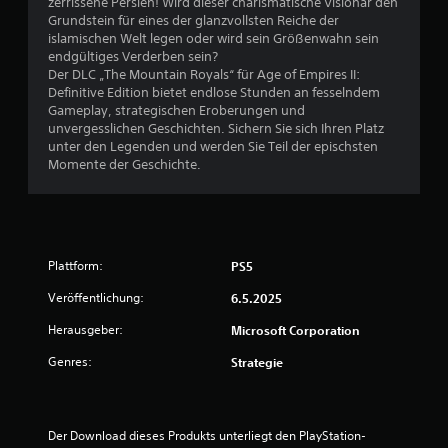
w
zerrissene Persien! Wird dieser charismatische Visionär den
e
t
ü
e
Grundstein für eines der glanzvollsten Reiche der
r
e
s
r
islamischen Welt legen oder wird sein Größenwahn sein
L
u
n
d
endgültiges Verderben sein?
a
e
a
e
Der DLC „The Mountain Royals“ für Age of Empires II:
n
r
v
n
Definitive Edition bietet endlose Stunden an fesselndem
d
e
i
z
Gameplay, strategischen Eroberungen und
k
l
g
u
unvergesslichen Geschichten. Sichern Sie sich Ihren Platz
a
e
i
s
unter den Legenden und werden Sie Teil der epischsten
r
m
e
ä
Momente der Geschichte.
t
e
r
t
e
n
e
z
n
t
n
l
m
e
,
i
a
d
o
c
r
e
Plattform:
PS5
h
h
k
s
n
a
i
Veröffentlichung:
6.5.2025
S
e
k
e
p
T
u
r
Herausgeber:
Microsoft Corporation
i
a
s
e
e
s
t
Genres:
Strategie
n
l
t
i
,
s
e
s
o
j
n
c
h
e
g
h
Der Download dieses Produkts unterliegt den PlayStation-
n
d
e