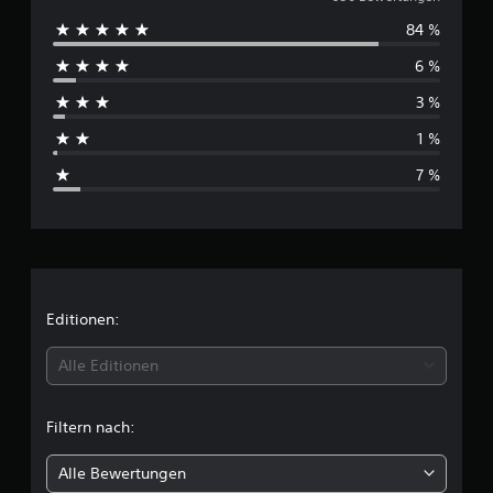
u
g
84 %
r
e
n
6 %
c
3 %
h
1 %
s
7 %
c
h
n
i
Editionen:
t
Alle Editionen
t
Filtern nach:
l
Alle Bewertungen
i