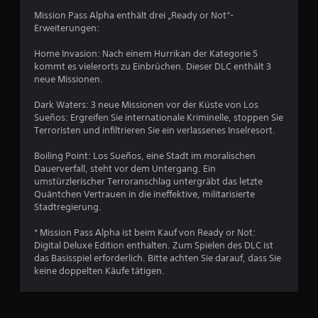
B
Mission Pass Alpha enthält drei „Ready or Not“-
Erweiterungen:
e
Home Invasion: Nach einem Hurrikan der Kategorie 5
w
kommt es vielerorts zu Einbrüchen. Dieser DLC enthält 3
neue Missionen.
e
Dark Waters: 3 neue Missionen vor der Küste von Los
r
Sueños: Ergreifen Sie internationale Kriminelle, stoppen Sie
Terroristen und infiltrieren Sie ein verlassenes Inselresort.
t
Boiling Point: Los Sueños, eine Stadt im moralischen
u
Dauerverfall, steht vor dem Untergang. Ein
umstürzlerischer Terroranschlag untergräbt das letzte
n
Quäntchen Vertrauen in die ineffektive, militarisierte
Stadtregierung.
g
* Mission Pass Alpha ist beim Kauf von Ready or Not:
Digital Deluxe Edition enthalten. Zum Spielen des DLC ist
e
das Basisspiel erforderlich. Bitte achten Sie darauf, dass Sie
keine doppelten Käufe tätigen.
n