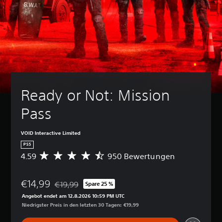
Ready or Not: Mission 
Pass
VOID Interactive Limited
PS5
4.59
950 Bewertungen
D
u
r
€14,99
c
€19,99
Spare 25 %
Preisnachlass gegenüber dem Originalpreis von €1
h
Angebot endet am 12.8.2026 10:59 PM UTC
s
Niedrigster Preis in den letzten 30 Tagen: €19,99
c
h