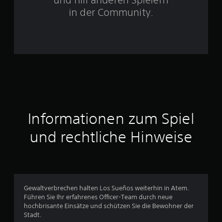
e
in der Community.
r
n
e
n
a
Informationen zum Spiel
u
und rechtliche Hinweise
s
9
5
Gewaltverbrechen halten Los Sueños weiterhin in Atem.
0
Führen Sie Ihr erfahrenes Officer-Team durch neue
hochbrisante Einsätze und schützen Sie die Bewohner der
Stadt.