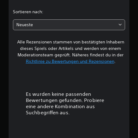
c
Sortieren nach:
h
Neueste
e
Alle Rezensionen stammen von bestätigten Inhabern
B
dieses Spiels oder Artikels und werden von einem
e
Moderationsteam geprüft. Näheres findest du in der
Richtlinie zu Bewertungen und Rezensionen
.
w
e
r
Es wurden keine passenden
t
Bewertungen gefunden. Probiere
eine andere Kombination aus
u
Suchbegriffen aus.
n
g