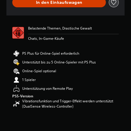
In den Einkaufswagen
n
i
t
t
l
Belastende Themen, Drastische Gewalt
i
c
Chats, In-Game-Käufe
h
e
B
PS Plus für Online-Spiel erforderlich
e
w
Unterstützt bis zu 5 Online-Spieler mit PS Plus
e
Online-Spiel optional
r
t
1 Spieler
u
n
Unterstützung von Remote Play
g
PS5-Version
:
Vibrationsfunktion und Trigger-Effekt werden unterstützt
4
(DualSense Wireless-Controller)
.
5
9
v
o