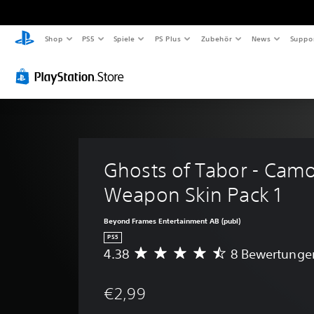
Shop
PS5
Spiele
PS Plus
Zubehör
News
Suppo
Ghosts of Tabor - Camo
Weapon Skin Pack 1
Beyond Frames Entertainment AB (publ)
PS5
4.38
8 Bewertunge
D
u
r
€2,99
c
h