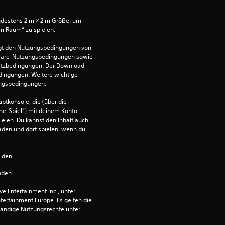
B
ndestens 2 m × 2 m Größe, um 
im Raum“ zu spielen.
e
egt den Nutzungsbedingungen von 
w
ware-Nutzungsbedingungen sowie 
satzbedingungen. Der Download 
dingungen. Weitere wichtige 
e
ungsbedingungen.
r
ptkonsole, die (über die 
ne-Spiel“) mit deinem Konto 
t
ielen. Du kannst den Inhalt auch 
den und dort spielen, wenn du 
u
n den 
n
nden.
g
 Entertainment Inc., unter 
ntertainment Europe. Es gelten die 
e
ändige Nutzungsrechte unter 