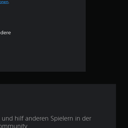
ionen
.
e
B
e
ndere
w
e
r
t
u
n
g
und hilf anderen Spielern in der
ommunity.