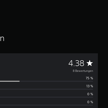
en
D
4.38
u
8 Bewertungen
75 %
r
13 %
c
0 %
h
0 %