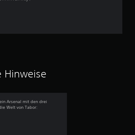
:
4
.
3
8
v
e Hinweise
o
n
5
ein Arsenal mit den drei
die Welt von Tabor:
S