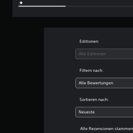
r
t
u
n
g
e
n
Editionen:
Alle Editionen
Filtern nach:
Alle Bewertungen
Sortieren nach:
Neueste
Alle Rezensionen stammen 