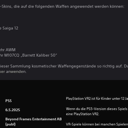
r-Skins, die auf die folgenden Waffen angewendet werden können:
e Saiga 12
wehr AWM
r M107CQ „Barrett Kaliber 50“
 dieser Sammlung kosmetischer Waffengegenstände so richtig auf. D
ker anwenden.
PlayStation VR2 ist für Kinder unter 12 J
PS5
Wenn du die PS5-Version dieses Spiels 
6.5.2025
eine PlayStation VR2.
Beyond Frames Entertainment AB
(publ)
VR-Spiele können bei manchen Spieler