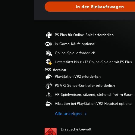
s
In den Einkaufswagen
c
h
n
i
t
PS Plus für Online-Spiel erforderlich
t
l
In-Game-Käufe optional
i
Online-Spiel erforderlich
c
h
Unterstützt bis zu 12 Online-Spieler mit PS Plus
e
PS5-Version
B
PlayStation VR2 erforderlich
e
w
PS VR2 Sense-Controller erforderlich
e
VR-Spielweisen: sitzend, stehend, frei im Raum
r
t
Vibration bei PlayStation VR2-Headset optional
u
n
Alle anzeigen
g
:
4
Drastische Gewalt
.