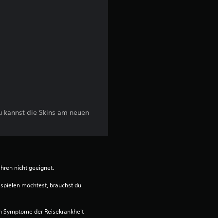
t
e
r
n
e
n
u kannst die Skins am neuen
a
u
ahren nicht geeignet.
s
spielen möchtest, brauchst du 
8
n Symptome der Reisekrankheit 