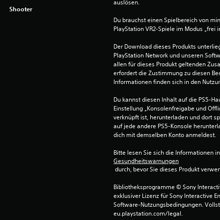
auslösen.
Shooter
Du brauchst einen Spielbereich von mi
PlayStation VR2-Spiele im Modus „frei 
Der Download dieses Produkts unterli
PlayStation Network und unseren Soft
allen für dieses Produkt geltenden Zu
erfordert die Zustimmung zu diesen Be
Informationen finden sich in den Nutz
Du kannst diesen Inhalt auf die PS5-Hau
Einstellung „Konsolenfreigabe und Offli
verknüpft ist, herunterladen und dort sp
auf jede andere PS5-Konsole herunterla
dich mit demselben Konto anmeldest.
Bitte lesen Sie sich die Informationen i
Gesundheitswarnungen
 durch, bevor Sie dieses Produkt verwe
Bibliotheksprogramme © Sony Interactive
exklusiver Lizenz für Sony Interactive E
Software-Nutzungsbedingungen. Vollst
eu.playstation.com/legal.