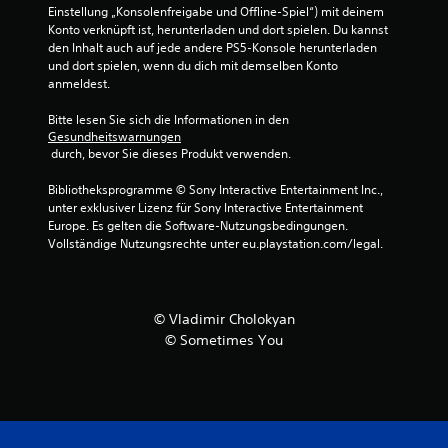
v
Einstellung „Konsolenfreigabe und Offline-Spiel“) mit deinem 
Konto verknüpft ist, herunterladen und dort spielen. Du kannst 
o
den Inhalt auch auf jede andere PS5-Konsole herunterladen 
und dort spielen, wenn du dich mit demselben Konto 
n
anmeldest.
5
Bitte lesen Sie sich die Informationen in den 
Gesundheitswarnungen
 durch, bevor Sie dieses Produkt verwenden.
Bibliotheksprogramme © Sony Interactive Entertainment Inc., 
S
unter exklusiver Lizenz für Sony Interactive Entertainment 
Europe. Es gelten die Software-Nutzungsbedingungen. 
t
Vollständige Nutzungsrechte unter eu.playstation.com/legal.
e
r
© Vladimir Cholokyan
© Sometimes You
n
e
n