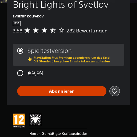
Bright Lights of Svetlov
EVGENIY KOLPAKOV
PS5
3.58
282 Bewertungen
D
u
r
c
Spieltestversion
h
PlayStation Plus Premium abonnieren, um das Spiel
s
0.5 Stunde(n) lang ohne Einschränkungen zu testen
c
h
€9,99
n
i
t
Abonnieren
t
l
i
c
h
e
B
e
Horror, Gemäßigte Kraftausdrücke
w