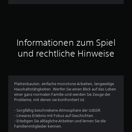
h
n
i
t
Informationen zum Spiel
t
und rechtliche Hinweise
l
i
c
Plattenbauten, einfache monotone Arbeiten, langweilige
Haushaltstätigkeiten. Werfen Sie einen Blick auf das Leben
h
einer ganz normalen Familie und werden Sie Zeuge der
Probleme, mit denen sie konfrontiert ist.
e
- Sorgfältig beschriebene Atmosphäre der UdSSR.
B
- Lineares Erlebnis mit Fokus auf Geschichten.
- Erledigen Sie alltägliche Arbeiten und lernen Sie die
e
Familienmitglieder kennen.