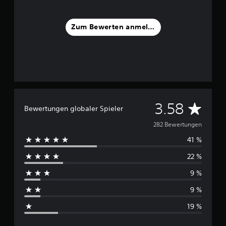
Zum Bewerten anmelden
D
3.58
Bewertungen globaler Spieler
u
282 Bewertungen
41 %
r
22 %
c
9 %
h
9 %
s
19 %
c