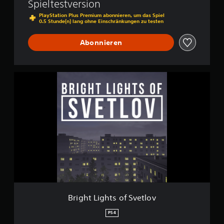
Spieltestversion
l
o
PlayStation Plus Premium abonnieren, um das Spiel
0.5 Stunde(n) lang ohne Einschränkungen zu testen
v
Abonnieren
B
r
i
g
h
t
L
i
g
h
t
s
o
f
Bright Lights of Svetlov
S
v
PS4
e