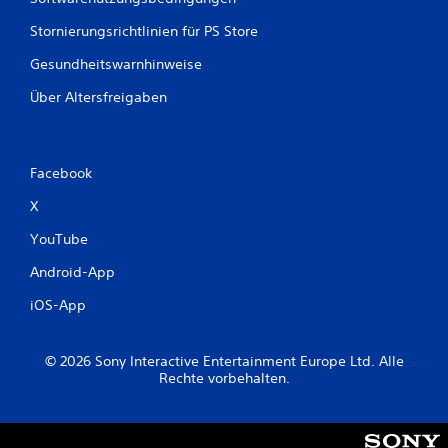
t
Stornierungsrichtlinien für PS Store
u
Gesundheitswarnhinweise
n
Über Altersfreigaben
g
e
Facebook
n
X
YouTube
Android-App
iOS-App
© 2026 Sony Interactive Entertainment Europe Ltd. Alle
Rechte vorbehalten.