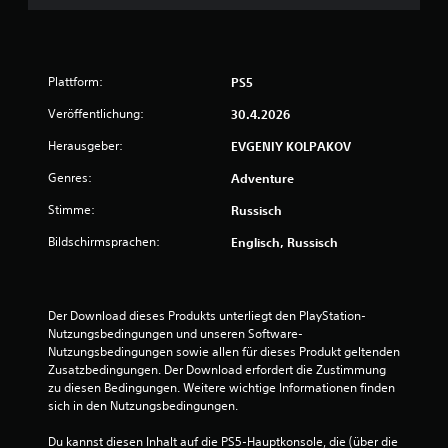
w
e
Plattform:
PS5
r
Veröffentlichung:
30.4.2026
t
Herausgeber:
EVGENIY KOLPAKOV
u
Genres:
Adventure
n
Stimme:
Russisch
g
Bildschirmsprachen:
Englisch, Russisch
:
3
Der Download dieses Produkts unterliegt den PlayStation-
Nutzungsbedingungen und unseren Software-
.
Nutzungsbedingungen sowie allen für dieses Produkt geltenden 
Zusatzbedingungen. Der Download erfordert die Zustimmung 
5
zu diesen Bedingungen. Weitere wichtige Informationen finden 
sich in den Nutzungsbedingungen.
8
Du kannst diesen Inhalt auf die PS5-Hauptkonsole, die (über die 