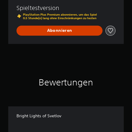
t
Spieltestversion
l
o
PlayStation Plus Premium abonnieren, um das Spiel
0.5 Stunde(n) lang ohne Einschränkungen zu testen
v
Abonnieren
Bewertungen
Bright Lights of Svetlov