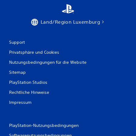
a
u
Land/Region Luxemburg
s
2
Support
8
Privatsphäre und Cookies
2
Nutzungsbedingungen für die Website
Sitemap
B
PlayStation Studios
e
Rechtliche Hinweise
Impressum
w
e
r
PlayStation-Nutzungsbedingungen
Softwarenutzungsbedingungen