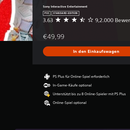
Sony Interactive Entertainment
PS5
STANDARD-EDITION
3.63
9,2.000 Bewe
D
u
r
€49,99
c
h
s
In den Einkaufswagen
c
h
n
i
t
PS Plus für Online-Spiel erforderlich
t
In-Game-Käufe optional
l
i
Unterstützt bis zu 8 Online-Spieler mit PS Plus
c
Online-Spiel optional
h
e
B
e
w