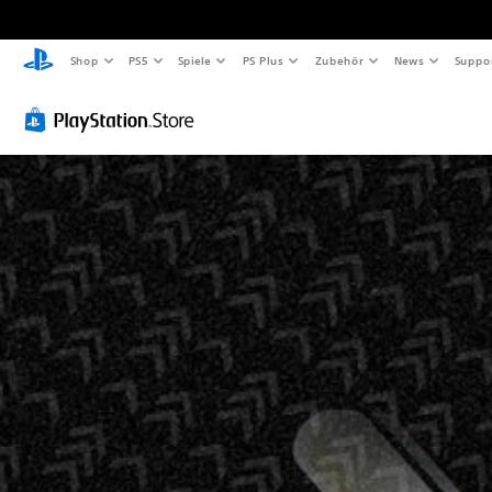
Shop
PS5
Spiele
PS Plus
Zubehör
News
Suppo