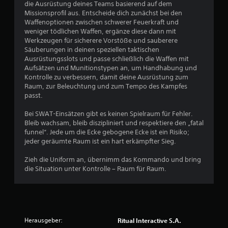
die Ausrüstung deines Teams basierend auf dem
e
Missionsprofil aus. Entscheide dich zunächst bei den
l
Waffenoptionen zwischen schwerer Feuerkraft und
n
weniger tödlichen Waffen, ergänze diese dann mit
v
Werkzeugen für sicherere Vorstöße und sauberere
o
Säuberungen in deinen speziellen taktischen
l
Ausrüstungsslots und passe schließlich die Waffen mit
l
Aufsätzen und Munitionstypen an, um Handhabung und
s
Kontrolle zu verbessern, damit deine Ausrüstung zum
t
Raum, zur Beleuchtung und zum Tempo des Kampfes
ä
passt.
n
d
Bei SWAT-Einsätzen gibt es keinen Spielraum für Fehler.
i
Bleib wachsam, bleib diszipliniert und respektiere den „fatal
g
funnel“. Jede um die Ecke gebogene Ecke ist ein Risiko;
w
jeder geräumte Raum ist ein hart erkämpfter Sieg.
i
e
Zieh die Uniform an, übernimm das Kommando und bring
d
die Situation unter Kontrolle – Raum für Raum.
e
r
g
e
g
e
Herausgeber:
Ritual Interactive S.A.
b