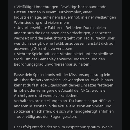
a
s
a
• Vielfältige Umgebungen: Bewältige hochspannende
t
e
b
Pattsituationen in einem Bürokomplex, einer
a
m
e
Industrieanlage, auf einem Bauernhof, in einer weitläufigen
k
S
v
Wohnsiedlung und vielem mehr.
t
p
e
• Unvorhersehbare Faktoren: Bei jedem Durchspielen
i
i
r
ändern sich die Positionen der Verdächtigen, das Wetter
v
e
w
wechselt und die Beleuchtung geht von Tag zu Nacht über,
i
l
e
was dich zwingt, deine Taktik anzupassen, anstatt dich auf
e
w
n
auswendig Gelerntes zu verlassen.
r
i
d
• Mehrere Spielmodi: Jede Mission bietet unterschiedliche
e
r
e
Modi, um das Gameplay abwechslungsreich und den
n
d
n
Bedrohungsgrad unvorhersehbar zu halten.
.
i
z
n
u
Passe dein Spielerlebnis mit der Missionsanpassung fein
d
m
ab. Über die herkömmliche Schwierigkeitsauswahl hinaus
e
ü
kannst du fast jede Eigenschaft deines Einsatzes festlegen:
n
s
Erhöhe oder verringere die Anzahl der NPCs, wechsle
U
s
Archetypen und wende verschiedene
n
e
Verhaltensvoreinstellungen an. Du kannst sogar NPCs aus
t
n
anderen Missionen in die aktuelle Mission einbinden und
e
.
so Szenarien schaffen, die sich wie handgefertigt anfühlen
r
– oder völlig aus den Fugen geraten.
t
i
Der Erfolg entscheidet sich im Besprechungsraum. Wähle
t