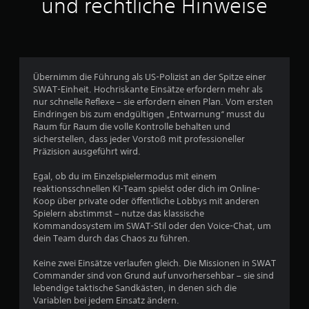
und rechtliche Hinweise
t
i
e
n
l
)
r
r
,
e
b
G
z
o
g
e
e
u
h
u
i
s
u
n
n
m
p
n
e
g
Übernimm die Führung als US-Polizist an der Spitze einer
S
r
t
S
e
SWAT-Einheit. Hochriskante Einsätze erfordern mehr als
p
o
e
p
n
nur schnelle Reflexe – sie erfordern einen Plan. Vom ersten
i
c
r
r
n
Eindringen bis zum endgültigen „Entwarnung“ musst du
e
h
s
a
u
Raum für Raum die volle Kontrolle behalten und
l
e
c
c
t
sicherstellen, dass jeder Vorstoß mit professioneller
e
n
h
h
z
Präzision ausgeführt wird.
n
e
e
-
e
h
r
i
o
n
Egal, ob du im Einzelspielermodus mit einem
e
D
d
d
.
reaktionsschnellen KI-Team spielst oder dich im Online-
l
i
e
e
Koop über private oder öffentliche Lobbys mit anderen
f
a
n
r
Spielern abstimmst – nutze das klassische
e
l
s
T
Kommandosystem im SWAT-Stil oder den Voice-Chat, um
n
o
i
e
dein Team durch das Chaos zu führen.
,
g
n
x
s
i
d
t
Keine zwei Einsätze verlaufen gleich. Die Missionen in SWAT
e
n
.
e
Commander sind von Grund auf unvorhersehbar – sie sind
p
d
i
lebendige taktische Sandkästen, in denen sich die
a
i
n
Variablen bei jedem Einsatz ändern.
r
e
g