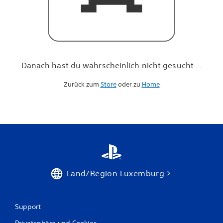
h
n
i
c
h
t
g
Danach hast du wahrscheinlich nicht gesucht ...
e
s
Zurück zum
Store
oder zu
Home
u
c
h
t
.
.
.
Land/Region Luxemburg
Support
Privatsphäre und Cookies