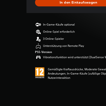
In den Einkaufswagen
c
h
n
i
t
In-Game-Käufe optional
t
l
Online-Spiel erforderlich
i
3 Online-Spieler
c
h
Unterstützung von Remote Play
e
PS5-Version
B
Vibrationsfunktion wird unterstützt (DualSense W
e
w
e
Gemäßigte Kraftausdrücke, Moderate Gewalt
r
Andeutungen, In-Game-Käufe (zufällige Obje
t
Nutzerinteraktion
u
n
g
:
5
v