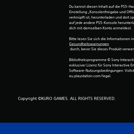
Du kannst diesen Inhalt auf die PS5-Hau
Einstellung „Konsolenfreigabe und Offli
verknüpft ist, herunterladen und dort sp
auf jede andere PS5-Konsole herunterla
dich mit demselben Konto anmeldest.
Bitte lesen Sie sich die Informationen i
Gesundheitswarnungen
 durch, bevor Sie dieses Produkt verwe
Bibliotheksprogramme © Sony Interactive
exklusiver Lizenz für Sony Interactive E
Software-Nutzungsbedingungen. Vollst
eu.playstation.com/legal.
Copyright ©KURO GAMES. ALL RIGHTS RESERVED.