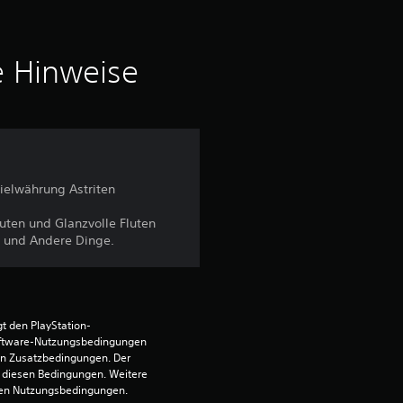
n
i
e Hinweise
t
t
l
ielwährung Astriten
i
ten und Glanzvolle Fluten
n und Andere Dinge.
c
h
e
t den PlayStation-
ftware-Nutzungsbedingungen 
en Zusatzbedingungen. Der 
B
diesen Bedingungen. Weitere 
 den Nutzungsbedingungen.