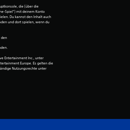
e
ptkonsole, die (über die 
w
ne-Spiel“) mit deinem Konto 
ielen. Du kannst den Inhalt auch 
den und dort spielen, wenn du 
e
r
n den 
nden.
t
 Entertainment Inc., unter 
u
ntertainment Europe. Es gelten die 
ändige Nutzungsrechte unter 
n
g
:
5
v