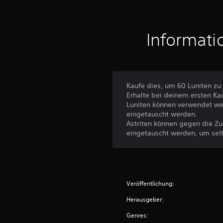
g
e
n
Informati
Kaufe dies, um 60 Luniten zu 
Erhalte bei deinem ersten Ka
Luniten können verwendet we
eingetauscht werden.
Astriten können gegen die Z
eingetauscht werden, um sel
Veröffentlichung:
Herausgeber:
Genres: