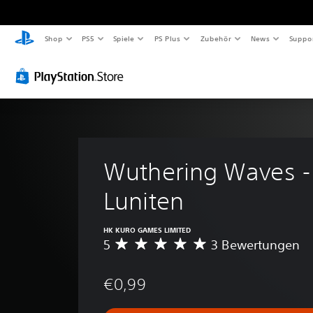
Shop
PS5
Spiele
PS Plus
Zubehör
News
Suppo
Wuthering Waves -
Luniten
HK KURO GAMES LIMITED
5
3 Bewertungen
D
u
r
€0,99
c
h
s