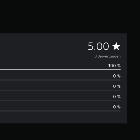
D
5.00
u
3 Bewertungen
100 %
r
0 %
c
0 %
h
0 %
0 %
s
c
h