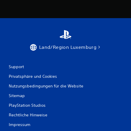
a
u
s
2
Land/Region Luxemburg
B
Support
e
Privatsphäre und Cookies
w
Nutzungsbedingungen für die Website
e
Sitemap
PlayStation Studios
r
Rechtliche Hinweise
t
Impressum
u