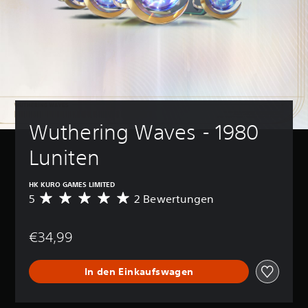
Wuthering Waves - 1980 
Luniten
HK KURO GAMES LIMITED
5
2 Bewertungen
D
u
r
€34,99
c
h
s
In den Einkaufswagen
c
h
n