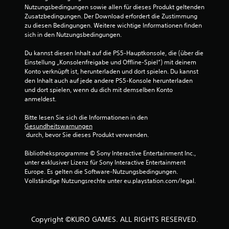
5
Nutzungsbedingungen sowie allen für dieses Produkt geltenden 
v
Zusatzbedingungen. Der Download erfordert die Zustimmung 
zu diesen Bedingungen. Weitere wichtige Informationen finden 
sich in den Nutzungsbedingungen.
o
Du kannst diesen Inhalt auf die PS5-Hauptkonsole, die (über die 
n
Einstellung „Konsolenfreigabe und Offline-Spiel“) mit deinem 
Konto verknüpft ist, herunterladen und dort spielen. Du kannst 
5
den Inhalt auch auf jede andere PS5-Konsole herunterladen 
und dort spielen, wenn du dich mit demselben Konto 
anmeldest.
S
Bitte lesen Sie sich die Informationen in den 
Gesundheitswarnungen
t
 durch, bevor Sie dieses Produkt verwenden.
e
Bibliotheksprogramme © Sony Interactive Entertainment Inc., 
unter exklusiver Lizenz für Sony Interactive Entertainment 
r
Europe. Es gelten die Software-Nutzungsbedingungen. 
Vollständige Nutzungsrechte unter eu.playstation.com/legal.
n
e
Copyright ©KURO GAMES. ALL RIGHTS RESERVED.
n