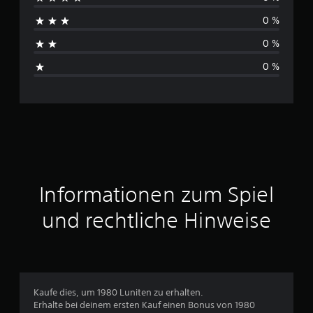
c
0 %
h
0 %
s
0 %
c
h
n
i
t
Informationen zum Spiel
t
und rechtliche Hinweise
l
i
c
Kaufe dies, um 1980 Luniten zu erhalten.
Erhalte bei deinem ersten Kauf einen Bonus von 1980