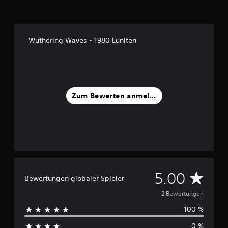
t
e
r
n
e
Wuthering Waves - 1980 Luniten
n
a
u
s
2
Zum Bewerten anmelden
B
e
w
e
r
t
u
n
D
5.00
g
Bewertungen globaler Spieler
e
u
2 Bewertungen
n
100 %
r
0 %