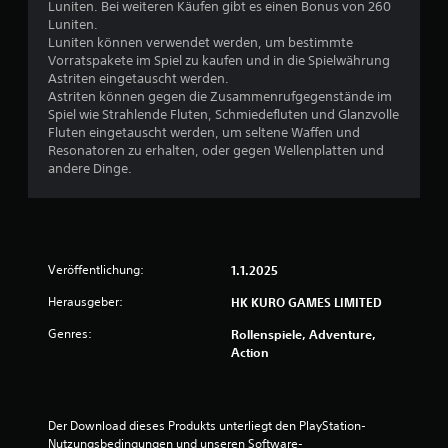
h
Luniten. Bei weiteren Käufen gibt es einen Bonus von 260
Luniten.
e
Luniten können verwendet werden, um bestimmte
Vorratspakete im Spiel zu kaufen und in die Spielwährung
B
Astriten eingetauscht werden.
Astriten können gegen die Zusammenrufgegenstände im
e
Spiel wie Strahlende Fluten, Schmiedefluten und Glanzvolle
Fluten eingetauscht werden, um seltene Waffen und
w
Resonatoren zu erhalten, oder gegen Wellenplatten und
andere Dinge.
e
r
t
Veröffentlichung:
1.1.2025
u
Herausgeber:
HK KURO GAMES LIMITED
n
Genres:
Rollenspiele, Adventure,
Action
g
:
Der Download dieses Produkts unterliegt den PlayStation-
Nutzungsbedingungen und unseren Software-