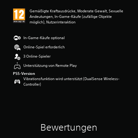
i
t
Gemäßigte Kraftausdrücke, Moderate Gewalt, Sexuelle
t
Andeutungen, In-Game-Käufe (zufällige Objekte
l
möglich), Nutzerinteraktion
i
c
h
In-Game-Käufe optional
e
B
Online-Spiel erforderlich
e
3 Online-Spieler
w
e
Unterstützung von Remote Play
r
t
PS5-Version
Vibrationsfunktion wird unterstützt (DualSense Wireless-
u
Controller)
n
g
:
5
v
o
n
5
Bewertungen
S