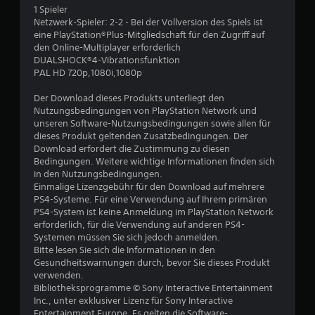
1 Spieler
B
Netzwerk-Spieler: 2-2 - Bei der Vollversion des Spiels ist
eine PlayStation®Plus-Mitgliedschaft für den Zugriff auf
e
den Online-Multiplayer erforderlich
DUALSHOCK®4-Vibrationsfunktion
w
PAL HD 720p,1080i,1080p
e
Der Download dieses Produkts unterliegt den
Nutzungsbedingungen von PlayStation Network und
r
unseren Software-Nutzungsbedingungen sowie allen für
dieses Produkt geltenden Zusatzbedingungen. Der
t
Download erfordert die Zustimmung zu diesen
Bedingungen. Weitere wichtige Informationen finden sich
u
in den Nutzungsbedingungen.
Einmalige Lizenzgebühr für den Download auf mehrere
PS4-Systeme. Für eine Verwendung auf Ihrem primären
n
PS4-System ist keine Anmeldung im PlayStation Network
erforderlich, für die Verwendung auf anderen PS4-
g
Systemen müssen Sie sich jedoch anmelden.
Bitte lesen Sie sich die Informationen in den
:
Gesundheitswarnungen durch, bevor Sie dieses Produkt
verwenden.
1
Bibliotheksprogramme © Sony Interactive Entertainment
Inc., unter exklusiver Lizenz für Sony Interactive
v
Entertainment Europe. Es gelten die Software-