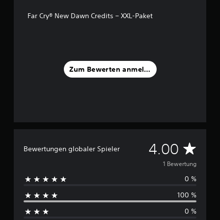
t
e
Far Cry® New Dawn Credits – XXL-Paket
r
n
e
n
a
u
Zum Bewerten anmelden
s
1
B
e
w
e
r
D
t
4.00
Bewertungen globaler Spieler
u
u
n
1 Bewertung
g
0 %
e
r
n
100 %
c
0 %