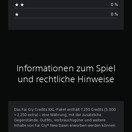
h
0 %
s
0 %
c
h
n
i
t
Informationen zum Spiel
t
und rechtliche Hinweise
l
i
c
Das Far Cry Credits XXL-Paket enthält 7.250 Credits (5.000
+ 2.250 extra) – eine Währung, mit der zusätzliche
h
Gegenstände, Outfits, Verbrauchsgüter und weitere
Inhalte von Far Cry® New Dawn erworben werden können.
e