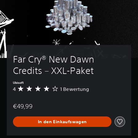
Far Cry® New Dawn 
Credits – XXL-Paket
Ubisoft
4
1 Bewertung
D
u
r
€49,99
c
h
s
In den Einkaufswagen
c
h
n