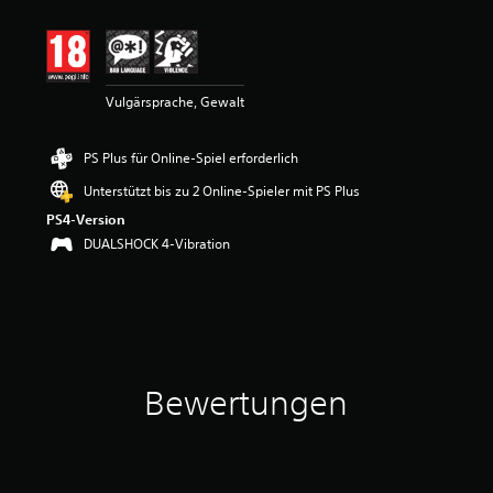
i
t
t
l
i
Vulgärsprache, Gewalt
c
h
e
PS Plus für Online-Spiel erforderlich
B
e
Unterstützt bis zu 2 Online-Spieler mit PS Plus
w
PS4-Version
e
r
DUALSHOCK 4-Vibration
t
u
n
g
:
4
v
Bewertungen
o
n
5
S