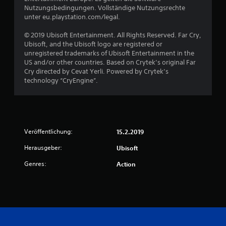
Nutzungsbedingungen. Vollständige Nutzungsrechte
o
unter eu.playstation.com/legal.
n
© 2019 Ubisoft Entertainment. All Rights Reserved. Far Cry,
Ubisoft, and the Ubisoft logo are registered or
5
unregistered trademarks of Ubisoft Entertainment in the
US and/or other countries. Based on Crytek’s original Far
Cry directed by Cevat Yerli. Powered by Crytek’s
technology “CryEngine”.
S
t
e
Veröffentlichung:
15.2.2019
r
Herausgeber:
Ubisoft
n
Genres:
Action
e
n
a