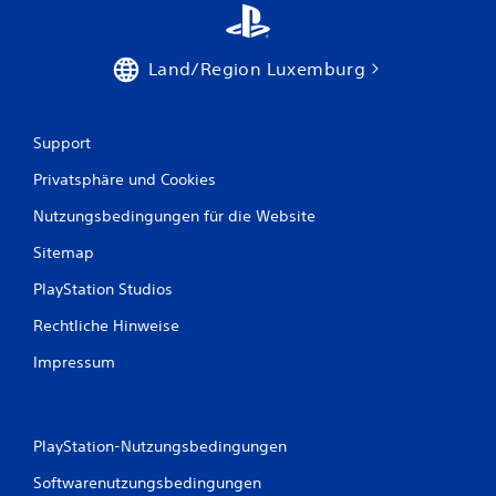
u
s
Land/Region Luxemburg
1
Support
Privatsphäre und Cookies
B
Nutzungsbedingungen für die Website
e
Sitemap
w
PlayStation Studios
e
Rechtliche Hinweise
r
Impressum
t
u
PlayStation-Nutzungsbedingungen
n
Softwarenutzungsbedingungen