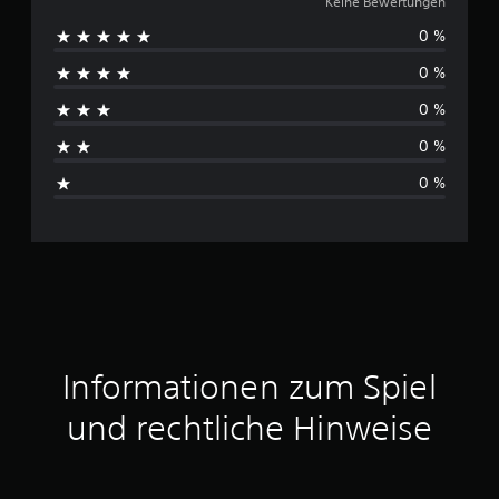
e
Keine Bewertungen
0 %
i
0 %
n
0 %
e
0 %
B
0 %
e
w
e
r
t
Informationen zum Spiel
u
und rechtliche Hinweise
n