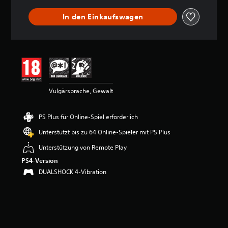
r
t
In den Einkaufswagen
u
n
g
e
n
Vulgärsprache, Gewalt
PS Plus für Online-Spiel erforderlich
Unterstützt bis zu 64 Online-Spieler mit PS Plus
Unterstützung von Remote Play
PS4-Version
DUALSHOCK 4-Vibration