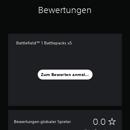
Bewertungen
Battlefield™ 1 Battlepacks x5
Zum Bewerten anmelden
K
0.0
Bewertungen globaler Spieler