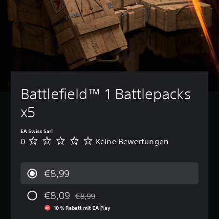
Battlefield™ 1 Battlepacks 
x5
EA Swiss Sarl
0
Keine Bewertungen
K
e
i
n
€8,99
e
B
€8,09
e
€8,99
Preisnachlass gegenüber dem Originalpreis 
w
10 % Rabatt mit EA Play
e