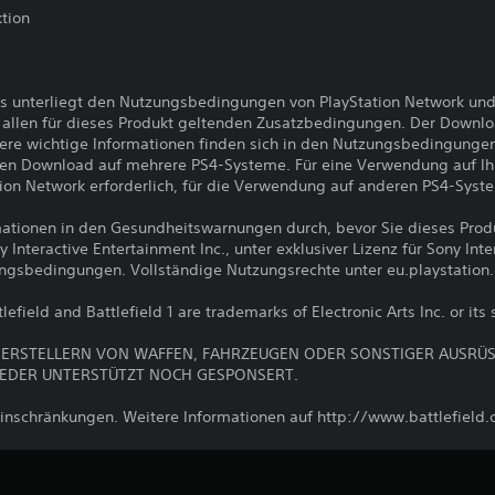
tion
s unterliegt den Nutzungsbedingungen von PlayStation Network und
llen für dieses Produkt geltenden Zusatzbedingungen. Der Downlo
ere wichtige Informationen finden sich in den Nutzungsbedingunge
den Download auf mehrere PS4-Systeme. Für eine Verwendung auf I
ion Network erforderlich, für die Verwendung auf anderen PS4-Syst
ormationen in den Gesundheitswarnungen durch, bevor Sie dieses Pro
nteractive Entertainment Inc., unter exklusiver Lizenz für Sony Int
ungsbedingungen. Vollständige Nutzungsrechte unter eu.playstation
lefield and Battlefield 1 are trademarks of Electronic Arts Inc. or its 
IT HERSTELLERN VON WAFFEN, FAHRZEUGEN ODER SONSTIGER AUSR
EDER UNTERSTÜTZT NOCH GESPONSERT.
inschränkungen. Weitere Informationen auf http://www.battlefield