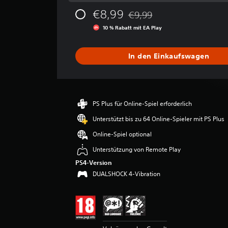
s
€8,99
€9,99
c
Preisnachlass gegenüber dem 
h
10 % Rabatt mit EA Play
n
i
t
In den Einkaufswagen
t
l
i
c
h
PS Plus für Online-Spiel erforderlich
e
Unterstützt bis zu 64 Online-Spieler mit PS Plus
B
e
Online-Spiel optional
w
Unterstützung von Remote Play
e
r
PS4-Version
t
DUALSHOCK 4-Vibration
u
n
g
:
3
.