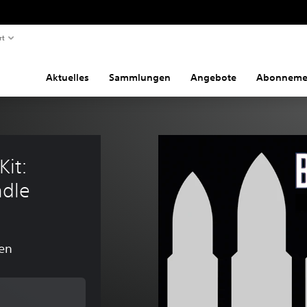
rt
Aktuelles
Sammlungen
Angebote
Abonneme
it: 
ndle
en