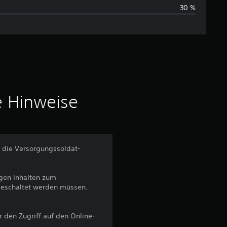
30 %
s
c
h
n
i
e Hinweise
t
t
r die Versorgungssoldat-
l
tigen Inhalten zum
i
geschaltet werden müssen.
c
ür den Zugriff auf den Online-