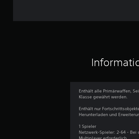
e
r
t
u
n
g
e
n
Informati
Enthält alle Primärwaffen, Se
Klasse gewährt werden.
Enthält nur Fortschrittsobjek
Herunterladen und Erweiteru
1 Spieler
Netzwerk-Spieler: 2-64 - Bei 
Multiplayer erforderlich