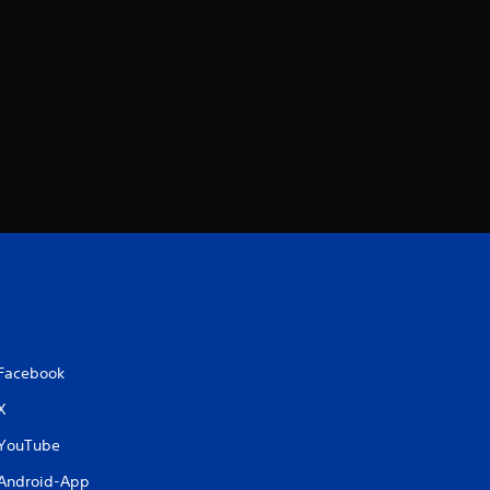
:
3
.
4
9
v
o
n
Facebook
5
X
YouTube
S
Android-App