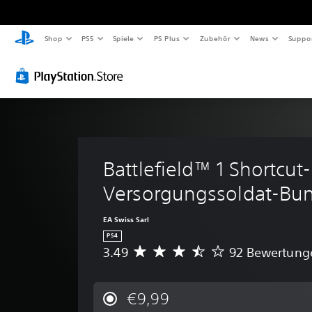
Shop
PS5
Spiele
PS Plus
Zubehör
News
Suppo
Battlefield™ 1 Shortcut-K
Versorgungssoldat-Bu
EA Swiss Sarl
PS4
3.49
92 Bewertung
D
u
r
c
€9,99
h