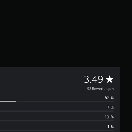
D
3.49
u
92 Bewertungen
52 %
r
7 %
c
10 %
h
1 %