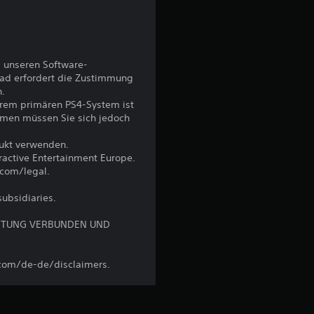
h
e
B
 unseren Software-
ad erfordert die Zustimmung
e
n.
hrem primären PS4-System ist
w
emen müssen Sie sich jedoch
e
dukt verwenden.
eractive Entertainment Europe.
r
.com/legal.
subsidiaries.
t
ÜSTUNG VERBUNDEN UND
u
n
.com/de-de/disclaimers.
g