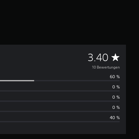
D
3.40
u
10 Bewertungen
60 %
r
0 %
c
0 %
h
0 %
40 %
s
c