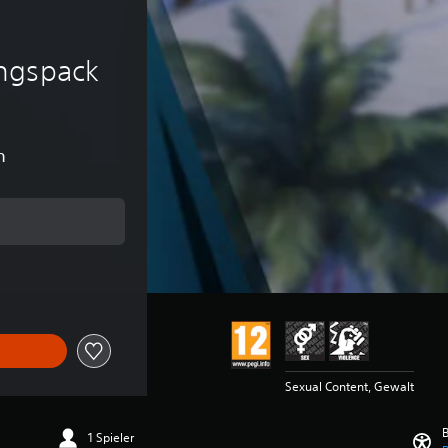
ngspack
n
m Originalpreis von €39,99
Sexual Content, Gewalt
B
1 Spieler