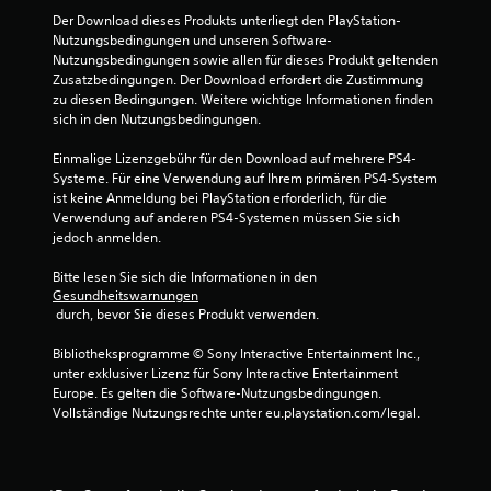
i
n
u
Der Download dieses Produkts unterliegt den PlayStation-
e
s
n
Nutzungsbedingungen und unseren Software-
l
a
g
Nutzungsbedingungen sowie allen für dieses Produkt geltenden 
e
t
e
Zusatzbedingungen. Der Download erfordert die Zustimmung 
n
z
n
zu diesen Bedingungen. Weitere wichtige Informationen finden 
o
sich in den Nutzungsbedingungen.
O
d
D
p
e
u
Einmalige Lizenzgebühr für den Download auf mehrere PS4-
t
r
k
Systeme. Für eine Verwendung auf Ihrem primären PS4-System 
i
Z
a
ist keine Anmeldung bei PlayStation erforderlich, für die 
s
u
n
Verwendung auf anderen PS4-Systemen müssen Sie sich 
c
s
n
jedoch anmelden.
h
e
s
e
h
t
Bitte lesen Sie sich die Informationen in den 
I
e
d
Gesundheitswarnungen
n
n
a
 durch, bevor Sie dieses Produkt verwenden.
f
p
s
o
a
S
Bibliotheksprogramme © Sony Interactive Entertainment Inc., 
r
u
p
unter exklusiver Lizenz für Sony Interactive Entertainment 
m
s
i
Europe. Es gelten die Software-Nutzungsbedingungen. 
a
i
e
Vollständige Nutzungsrechte unter eu.playstation.com/legal.
t
e
l
i
r
s
o
e
p
n
n
i