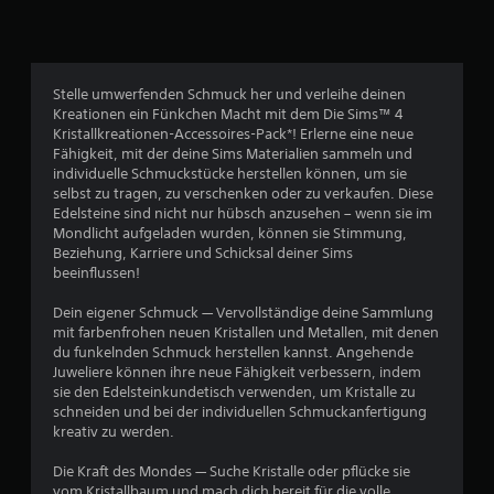
c
p
h
k
S
e
i
b
r
e
e
t
d
w
l
Stelle umwerfenden Schmuck her und verleihe deinen
a
e
w
Kreationen ein Fünkchen Macht mit dem Die Sims™ 4
s
e
g
i
Kristallkreationen-Accessoires-Pack*! Erlerne eine neue
s
u
r
Fähigkeit, mit der deine Sims Materialien sammeln und
e
r
n
d
individuelle Schmuckstücke herstellen können, um sie
l
g
selbst zu tragen, zu verschenken oder zu verkaufen. Diese
p
b
e
n
Edelsteine sind nicht nur hübsch anzusehen – wenn sie im
a
e
n
Mondlicht aufgeladen wurden, können sie Stimmung,
S
u
.
e
Beziehung, Karriere und Schicksal deiner Sims
i
s
beeinflussen!
g
n
i
S
n
e
Dein eigener Schmuck — Vervollständige deine Sammlung
p
a
a
r
mit farbenfrohen neuen Kristallen und Metallen, mit denen
i
l
t
du funkelnden Schmuck herstellen kannst. Angehende
k
e
u
Juweliere können ihre neue Fähigkeit verbessern, indem
o
D
l
sie den Edelsteinkundetisch verwenden, um Kristalle zu
m
u
b
s
schneiden und bei der individuellen Schmuckanfertigung
m
k
a
kreativ zu werden.
t
a
4
r
.
n
o
Die Kraft des Mondes — Suche Kristalle oder pflücke sie
n
h
vom Kristallbaum und mach dich bereit für die volle