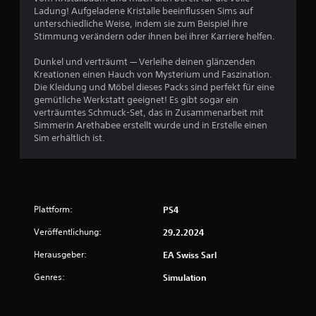
3
s
A
Ladung! Aufgeladene Kristalle beeinflussen Sims auf
n
t
l
unterschiedliche Weise, indem sie zum Beispiel ihre
e
d
Stimmung verändern oder ihnen bei ihrer Karriere helfen.
t
a
s
B
e
s
c
Dunkel und verträumt — Verleihe deinen glänzenden
S
r
h
e
Kreationen einen Hauch von Mysterium und Faszination.
p
n
n
Die Kleidung und Möbel dieses Packs sind perfekt für eine
i
a
e
w
gemütliche Werkstatt geeignet! Es gibt sogar ein
e
t
l
verträumtes Schmuck-Set, das in Zusammenarbeit mit
l
i
l
Simmerin Arethabee erstellt wurde und in Erstelle einen
e
j
v
Sim erhältlich ist.
e
e
e
r
T
d
n
e
a
t
z
r
s
z
u
t
u
e
m
e
Plattform:
PS4
i
V
n
t
n
Veröffentlichung:
29.2.2024
i
b
b
d
e
Herausgeber:
e
EA Swiss Sarl
g
e
d
i
o
Genres:
Simulation
i
m
e
e
S
e
i
p
n
n