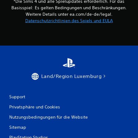
e
*Die Sims 4 und alle Spielupdates erforderlich. Für das
(
e
n
n
Basisspiel: Es gelten Bedingungen und Beschränkungen.
l
w
u
e
Weitere Details unter ea.com/de-de/legal.
e
r
n
Datenschutzrichtlinien des Spiels und EULA
r
b
u
d
e
n
e
i
d
n
m
i
z
O
n
u
f
M
s
f
e
ä
l
n
t
i
ü
z
n
s
Land/Region Luxemburg
l
e
n
i
-
a
c
S
v
h
p
i
Support
a
i
g
k
Privatsphäre und Cookies
e
i
u
l
e
Nutzungsbedingungen für die Website
s
e
r
t
n
e
Sitemap
i
)
n
s
.
,
PlayStation Studios