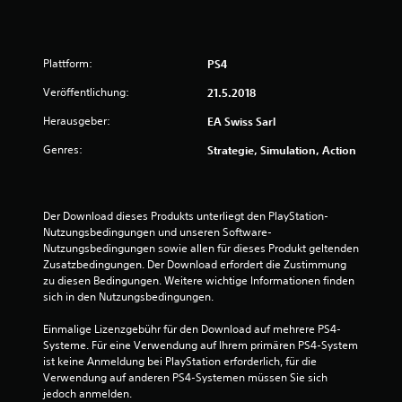
s
B
A
n
t
l
e
d
e
t
a
s
Plattform:
PS4
e
s
c
w
S
r
h
Veröffentlichung:
21.5.2018
p
n
e
n
i
a
Herausgeber:
EA Swiss Sarl
e
e
t
r
l
l
Genres:
Strategie, Simulation, Action
i
l
j
t
v
e
e
e
T
d
u
n
e
a
Der Download dieses Produkts unterliegt den PlayStation-
z
r
s
Nutzungsbedingungen und unseren Software-
n
z
u
t
Nutzungsbedingungen sowie allen für dieses Produkt geltenden 
e
m
Zusatzbedingungen. Der Download erfordert die Zustimmung 
e
g
i
V
zu diesen Bedingungen. Weitere wichtige Informationen finden 
n
t
sich in den Nutzungsbedingungen.
i
b
e
b
d
e
e
Einmalige Lizenzgebühr für den Download auf mehrere PS4-
e
n
d
i
Systeme. Für eine Verwendung auf Ihrem primären PS4-System 
o
i
m
ist keine Anmeldung bei PlayStation erforderlich, für die 
e
S
e
Verwendung auf anderen PS4-Systemen müssen Sie sich 
i
p
n
jedoch anmelden.