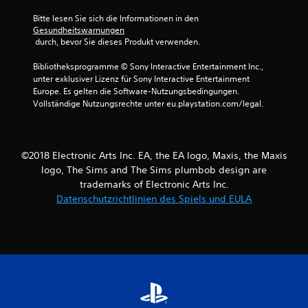
i
n
u
e
s
Bitte lesen Sie sich die Informationen in den 
n
l
Gesundheitswarnungen
a
g
e
 durch, bevor Sie dieses Produkt verwenden.
t
e
n
z
n
o
Bibliotheksprogramme © Sony Interactive Entertainment Inc., 
O
d
D
unter exklusiver Lizenz für Sony Interactive Entertainment 
p
e
u
Europe. Es gelten die Software-Nutzungsbedingungen. 
t
r
k
Vollständige Nutzungsrechte unter eu.playstation.com/legal.
i
Z
a
s
u
n
c
s
n
h
e
s
©2018 Electronic Arts Inc. EA, the EA logo, Maxis, the Maxis
e
h
t
logo, The Sims and The Sims plumbob design are
I
e
d
trademarks of Electronic Arts Inc.
n
n
a
Datenschutzrichtlinien des Spiels und EULA
f
p
s
o
a
S
r
u
p
m
s
i
a
i
e
t
e
l
i
r
s
o
e
p
n
n
i