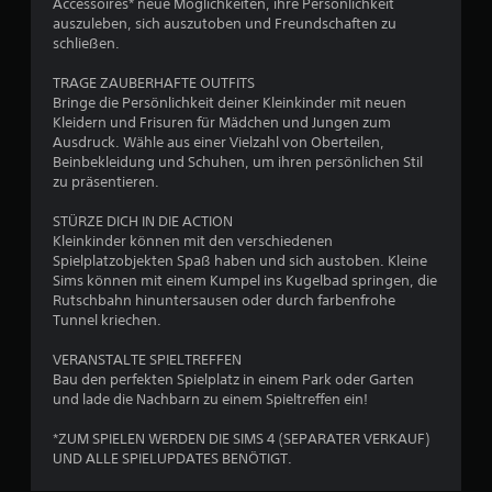
c
Accessoires* neue Möglichkeiten, ihre Persönlichkeit
e
p
h
k
auszuleben, sich auszutoben und Freundschaften zu
e
i
b
schließen.
r
r
e
e
d
w
TRAGE ZAUBERHAFTE OUTFITS
l
n
a
e
Bringe die Persönlichkeit deiner Kleinkinder mit neuen
w
s
g
Kleidern und Frisuren für Mädchen und Jungen zum
i
e
s
u
Ausdruck. Wähle aus einer Vielzahl von Oberteilen,
r
e
n
Beinbekleidung und Schuhen, um ihren persönlichen Stil
d
n
l
g
zu präsentieren.
p
b
e
a
a
e
n
STÜRZE DICH IN DIE ACTION
S
u
.
Kleinkinder können mit den verschiedenen
u
i
s
Spielplatzobjekten Spaß haben und sich austoben. Kleine
g
Sims können mit einem Kumpel ins Kugelbad springen, die
i
S
s
n
Rutschbahn hinuntersausen oder durch farbenfrohe
e
p
a
Tunnel kriechen.
r
i
5
l
t
k
e
VERANSTALTE SPIELTREFFEN
o
D
1
l
Bau den perfekten Spielplatz in einem Park oder Garten
m
u
und lade die Nachbarn zu einem Spieltreffen ein!
b
m
k
7
a
t
a
*ZUM SPIELEN WERDEN DIE SIMS 4 (SEPARATER VERKAUF)
r
.
n
UND ALLE SPIELUPDATES BENÖTIGT.
o
n
h