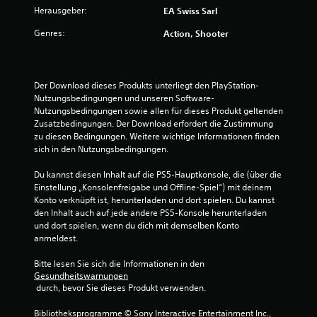
u
t
s
r
n
Herausgeber:
e
EA Swiss Sarl
(
a
t
s
n
n
e
t
Genres:
e
Action, Shooter
s
z
i
z
r
t
3
u
n
,
.
A
k
f
S
1
u
o
ä
a
Der Download dieses Produkts unterliegt den PlayStation-
d
m
t
Nutzungsbedingungen und unseren Software-
c
i
m
z
Nutzungsbedingungen sowie allen für dieses Produkt geltenden 
o
e
h
e
Zusatzbedingungen. Der Download erfordert die Zustimmung 
i
n
B
)
o
zu diesen Bedingungen. Weitere wichtige Informationen finden 
n
s
E
d
sich in den Nutzungsbedingungen.
f
c
e
s
e
o
h
g
r
Du kannst diesen Inhalt auf die PS5-Hauptkonsole, die (über die 
r
e
w
i
S
Einstellung „Konsolenfreigabe und Offline-Spiel“) mit deinem 
m
i
b
y
Konto verknüpft ist, herunterladen und dort spielen. Du kannst 
a
n
e
t
m
den Inhalt auch auf jede andere PS5-Konsole herunterladen 
t
e
e
b
und dort spielen, wenn du dich mit demselben Konto 
i
n
r
i
o
anmeldest.
o
.
n
l
n
t
i
e
Bitte lesen Sie sich die Informationen in den 
e
g
s
Gesundheitswarnungen
n
u
e
 durch, bevor Sie dieses Produkt verwenden.
e
w
O
n
e
n
p
Bibliotheksprogramme © Sony Interactive Entertainment Inc., 
d
r