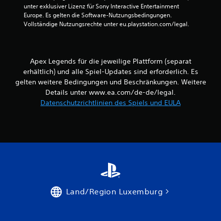
t
unter exklusiver Lizenz für Sony Interactive Entertainment 
e
d
g
i
Europe. Es gelten die Software-Nutzungsbedingungen. 
n
e
o
Vollständige Nutzungsrechte unter eu.playstation.com/legal.
u
n
n
e
n
z
e
d
u
n
n
e
s
f
m
Apex Legends für die jeweilige Plattform (separat
ä
ü
p
t
erhältlich) und alle Spiel-Updates sind erforderlich. Es
r
f
z
gelten weitere Bedingungen und Beschränkungen. Weitere
d
a
l
Details unter www.ea.com/de-de/legal.
i
n
i
e
Datenschutzrichtlinien des Spiels und EULA
g
c
E
e
h
m
n
o
p
,
p
f
u
t
i
m
i
n
e
s
d
i
c
l
n
h
i
f
o
Land/Region Luxemburg
c
a
d
h
c
e
k
h
r
e
e