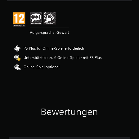
i
t
t
l
i
Vulgärsprache, Gewalt
c
h
e
PS Plus für Online-Spiel erforderlich
B
e
Unterstützt bis zu 6 Online-Spieler mit PS Plus
w
e
Online-Spiel optional
r
t
u
n
g
:
4
Bewertungen
.
8
6
v
o
n