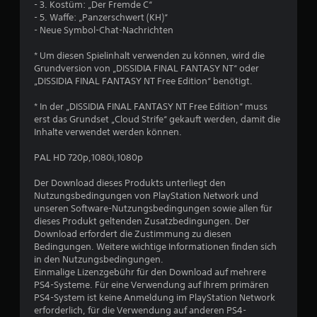
e
- 3. Kostüm: „Der Fremde C“
- 5. Waffe: „Panzerschwert (KH)“
B
- Neue Symbol-Chat-Nachrichten
e
* Um diesen Spielinhalt verwenden zu können, wird die
Grundversion von „DISSIDIA FINAL FANTASY NT“ oder
w
„DISSIDIA FINAL FANTASY NT Free Edition“ benötigt.
e
* In der „DISSIDIA FINAL FANTASY NT Free Edition“ muss
erst das Grundset „Cloud Strife“ gekauft werden, damit die
r
Inhalte verwendet werden können.
t
PAL HD 720p,1080i,1080p
u
Der Download dieses Produkts unterliegt den
Nutzungsbedingungen von PlayStation Network und
unseren Software-Nutzungsbedingungen sowie allen für
n
dieses Produkt geltenden Zusatzbedingungen. Der
Download erfordert die Zustimmung zu diesen
g
Bedingungen. Weitere wichtige Informationen finden sich
in den Nutzungsbedingungen.
:
Einmalige Lizenzgebühr für den Download auf mehrere
PS4-Systeme. Für eine Verwendung auf Ihrem primären
4
PS4-System ist keine Anmeldung im PlayStation Network
erforderlich, für die Verwendung auf anderen PS4-