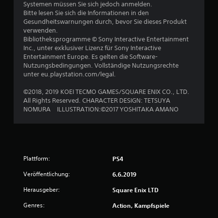
.
Systemen müssen Sie sich jedoch anmelden.
Bitte lesen Sie sich die Informationen in den
8
Gesundheitswarnungen durch, bevor Sie dieses Produkt
verwenden.
6
Bibliotheksprogramme © Sony Interactive Entertainment
Inc., unter exklusiver Lizenz für Sony Interactive
v
Entertainment Europe. Es gelten die Software-
Nutzungsbedingungen. Vollständige Nutzungsrechte
o
unter eu.playstation.com/legal.
n
©2018, 2019 KOEI TECMO GAMES/SQUARE ENIX CO., LTD.
All Rights Reserved. CHARACTER DESIGN: TETSUYA
5
NOMURA ILLUSTRATION:©2017 YOSHITAKA AMANO
S
Plattform:
PS4
t
Veröffentlichung:
6.6.2019
e
Herausgeber:
Square Enix LTD
r
Genres:
Action, Kampfspiele
n