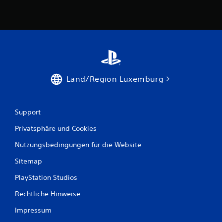
e
n
a
u
Land/Region Luxemburg
s
1
Support
4
Privatsphäre und Cookies
Nutzungsbedingungen für die Website
B
Sitemap
PlayStation Studios
e
Rechtliche Hinweise
w
Impressum
e