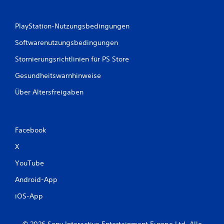
r
PlayStation-Nutzungsbedingungen
t
Softwarenutzungsbedingungen
u
Stornierungsrichtlinien für PS Store
n
Gesundheitswarnhinweise
g
Über Altersfreigaben
e
n
Facebook
X
YouTube
Android-App
iOS-App