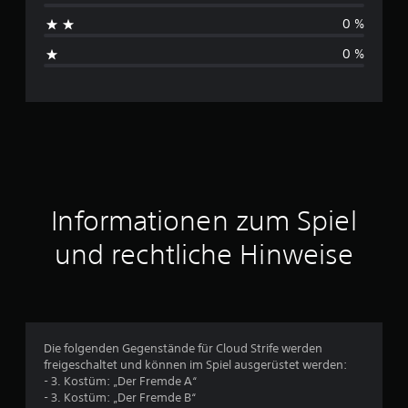
e
h
n
0 %
s
0 %
c
h
n
i
t
Informationen zum Spiel
t
und rechtliche Hinweise
l
i
c
Die folgenden Gegenstände für Cloud Strife werden
freigeschaltet und können im Spiel ausgerüstet werden:
h
- 3. Kostüm: „Der Fremde A“
- 3. Kostüm: „Der Fremde B“