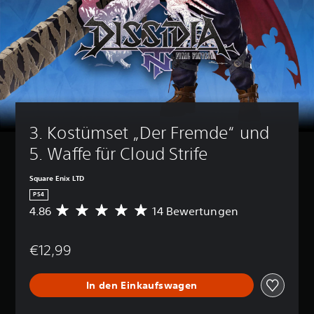
3. Kostümset „Der Fremde“ und 
5. Waffe für Cloud Strife
Square Enix LTD
PS4
4.86
14 Bewertungen
D
u
r
€12,99
c
h
s
In den Einkaufswagen
c
h
n