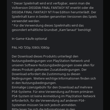
* Dieser Spielinhalt wird erst verfügbar, wenn man die
e
Vollversion DISSIDIA FINAL FANTASY NT erwirbt oder die
DISSIDA FINAL FANTASY NT Free Edition herunterlädt. Der
w
Spielinhalt kann in beiden genannten Versionen des Spiels
verwendet werden.
e
* Für die Verwendung dieses Spielinhalts wird das
gesondert erhältliche Grundset „Kam'lanaut“ benötigt.
r
In-Game-Käufe optional
t
PAL HD 720p,1080i,1080p
u
Der Download dieses Produkts unterliegt den
Nutzungsbedingungen von PlayStation Network und
n
unseren Software-Nutzungsbedingungen sowie allen für
dieses Produkt geltenden Zusatzbedingungen. Der
g
Download erfordert die Zustimmung zu diesen
Bedingungen. Weitere wichtige Informationen finden sich
:
in den Nutzungsbedingungen.
Einmalige Lizenzgebühr für den Download auf mehrere
4
PS4-Systeme. Für eine Verwendung auf Ihrem primären
PS4-System ist keine Anmeldung im PlayStation Network
.
erforderlich, für die Verwendung auf anderen PS4-
Systemen müssen Sie sich jedoch anmelden.
6
Bitte lesen Sie sich die Informationen in den