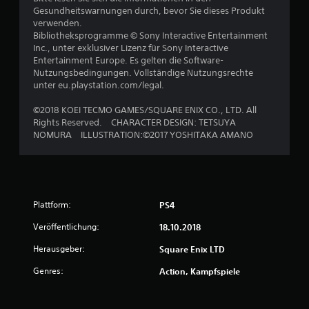
Gesundheitswarnungen durch, bevor Sie dieses Produkt
9
verwenden.
Bibliotheksprogramme © Sony Interactive Entertainment
v
Inc., unter exklusiver Lizenz für Sony Interactive
Entertainment Europe. Es gelten die Software-
o
Nutzungsbedingungen. Vollständige Nutzungsrechte
unter eu.playstation.com/legal.
n
©2018 KOEI TECMO GAMES/SQUARE ENIX CO., LTD. All
5
Rights Reserved. CHARACTER DESIGN: TETSUYA
NOMURA ILLUSTRATION:©2017 YOSHITAKA AMANO
S
t
Plattform:
PS4
e
Veröffentlichung:
18.10.2018
r
Herausgeber:
Square Enix LTD
n
Genres:
Action, Kampfspiele
e