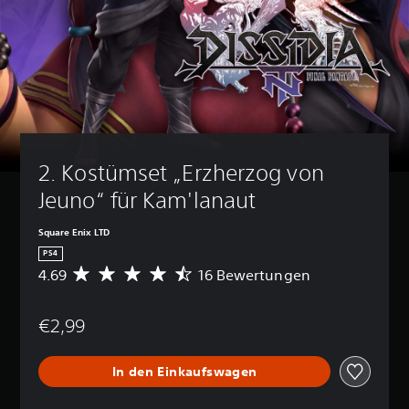
2. Kostümset „Erzherzog von 
Jeuno“ für Kam'lanaut
Square Enix LTD
PS4
4.69
16 Bewertungen
D
u
r
€2,99
c
h
s
In den Einkaufswagen
c
h
n