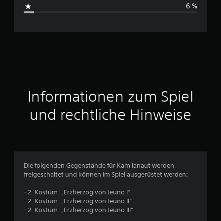
s
e
6 %
n
c
h
n
i
t
Informationen zum Spiel
t
und rechtliche Hinweise
l
i
c
Die folgenden Gegenstände für Kam'lanaut werden
freigeschaltet und können im Spiel ausgerüstet werden:
h
- 2. Kostüm: „Erzherzog von Jeuno I“
e
- 2. Kostüm: „Erzherzog von Jeuno II“
- 2. Kostüm: „Erzherzog von Jeuno III“
B