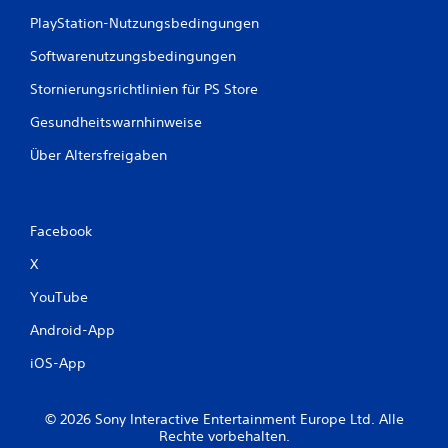
t
PlayStation-Nutzungsbedingungen
u
Softwarenutzungsbedingungen
n
Stornierungsrichtlinien für PS Store
Gesundheitswarnhinweise
g
Über Altersfreigaben
e
n
Facebook
X
YouTube
Android-App
iOS-App
© 2026 Sony Interactive Entertainment Europe Ltd. Alle
Rechte vorbehalten.