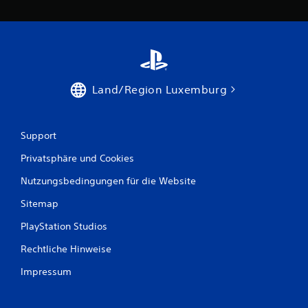
n
a
u
Land/Region Luxemburg
s
1
Support
6
Privatsphäre und Cookies
Nutzungsbedingungen für die Website
B
Sitemap
e
PlayStation Studios
w
Rechtliche Hinweise
e
Impressum
r