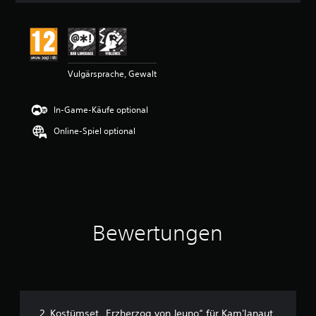
i
t
t
l
i
Vulgärsprache, Gewalt
c
h
e
In-Game-Käufe optional
B
e
Online-Spiel optional
w
e
r
t
u
n
g
Bewertungen
:
4
.
6
9
v
o
2. Kostümset „Erzherzog von Jeuno“ für Kam'lanaut
n