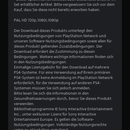
e
Set erhältlicher Artikel. Bitte vergewissern Sie sich vor dem
Kauf, dass Sie diese nicht bereits erworben haben.
w
PAL HD 720p,1080i,1080p
e
Der Download dieses Produkts unterliegt den
r
Nutzungsbedingungen von PlayStation Network und
unseren Software-Nutzungsbedingungen sowie allen für
t
dieses Produkt geltenden Zusatzbedingungen. Der
Download erfordert die Zustimmung zu diesen
u
Bedingungen. Weitere wichtige Informationen finden sich
in den Nutzungsbedingungen.
Einmalige Lizenzgebühr für den Download auf mehrere
n
PS4-Systeme. Für eine Verwendung auf Ihrem primären
PS4-System ist keine Anmeldung im PlayStation Network
g
erforderlich, für die Verwendung auf anderen PS4-
Systemen müssen Sie sich jedoch anmelden.
:
Bitte lesen Sie sich die Informationen in den
Gesundheitswarnungen durch, bevor Sie dieses Produkt
4
verwenden.
Bibliotheksprogramme © Sony Interactive Entertainment
.
Inc., unter exklusiver Lizenz für Sony Interactive
Entertainment Europe. Es gelten die Software-
9
Nutzungsbedingungen. Vollständige Nutzungsrechte
unter eu.playstation.com/legal.