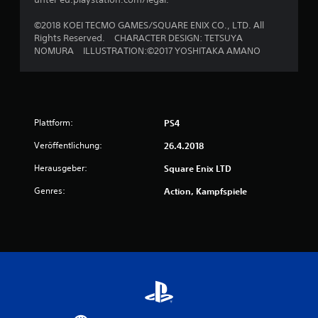
3
©2018 KOEI TECMO GAMES/SQUARE ENIX CO., LTD. All
v
Rights Reserved. CHARACTER DESIGN: TETSUYA
NOMURA ILLUSTRATION:©2017 YOSHITAKA AMANO
o
n
5
Plattform:
PS4
Veröffentlichung:
26.4.2018
S
Herausgeber:
Square Enix LTD
t
Genres:
Action, Kampfspiele
e
r
n
e