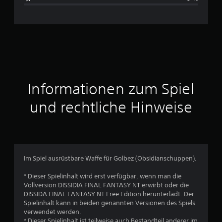
c
e
n
h
n
i
t
Informationen zum Spiel
t
und rechtliche Hinweise
l
i
c
Im Spiel ausrüstbare Waffe für Golbez (Obsidianschuppen).
h
* Dieser Spielinhalt wird erst verfügbar, wenn man die
Vollversion DISSIDIA FINAL FANTASY NT erwirbt oder die
e
DISSIDA FINAL FANTASY NT Free Edition herunterlädt. Der
Spielinhalt kann in beiden genannten Versionen des Spiels
B
verwendet werden.
* Dieser Spielinhalt ist teilweise auch Bestandteil anderer im