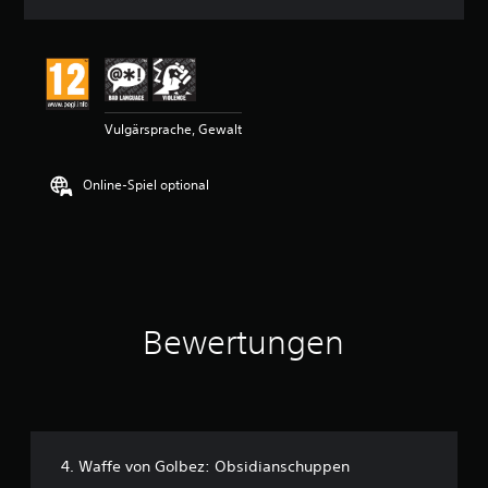
n
i
t
t
l
i
Vulgärsprache, Gewalt
c
h
e
Online-Spiel optional
B
e
w
e
r
t
u
n
Bewertungen
g
:
4
.
9
3
v
4. Waffe von Golbez: Obsidianschuppen
o