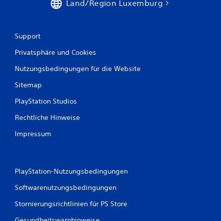
n
Land/Region Luxemburg
a
Support
u
Privatsphäre und Cookies
s
Nutzungsbedingungen für die Website
1
Sitemap
4
PlayStation Studios
Rechtliche Hinweise
B
Impressum
e
w
PlayStation-Nutzungsbedingungen
e
Softwarenutzungsbedingungen
r
Stornierungsrichtlinien für PS Store
Gesundheitswarnhinweise