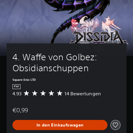
4. Waffe von Golbez: 
Obsidianschuppen
Square Enix LTD
PS4
4.93
14 Bewertungen
D
u
r
€0,99
c
h
s
In den Einkaufswagen
c
h