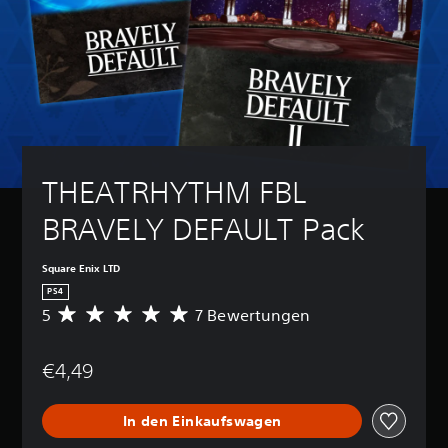
THEATRHYTHM FBL 
BRAVELY DEFAULT Pack
Square Enix LTD
PS4
5
7 Bewertungen
D
u
r
€4,49
c
h
s
In den Einkaufswagen
c
h