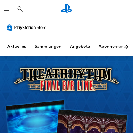
S
u
c
h
e
n
Aktuelles
Sammlungen
Angebote
Abonnements