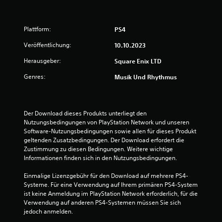
5
v
Plattform:
PS4
o
Veröffentlichung:
10.10.2023
Herausgeber:
Square Enix LTD
n
Genres:
Musik Und Rhythmus
5
Der Download dieses Produkts unterliegt den 
S
Nutzungsbedingungen von PlayStation Network und unseren 
Software-Nutzungsbedingungen sowie allen für dieses Produkt 
t
geltenden Zusatzbedingungen. Der Download erfordert die 
Zustimmung zu diesen Bedingungen. Weitere wichtige 
e
Informationen finden sich in den Nutzungsbedingungen.
r
Einmalige Lizenzgebühr für den Download auf mehrere PS4-
Systeme. Für eine Verwendung auf Ihrem primären PS4-System 
n
ist keine Anmeldung im PlayStation Network erforderlich, für die 
Verwendung auf anderen PS4-Systemen müssen Sie sich 
e
jedoch anmelden.