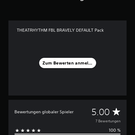
S
t
e
r
n
THEATRHYTHM FBL BRAVELY DEFAULT Pack
e
n
a
u
s
7
Zum Bewerten anmelden
B
e
w
e
r
t
u
n
D
5.00
Bewertungen globaler Spieler
g
e
u
7 Bewertungen
n
100 %
r