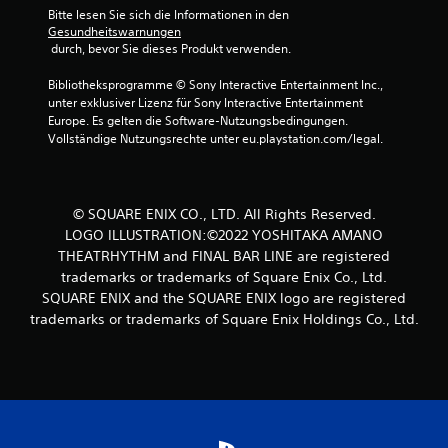
n
Bitte lesen Sie sich die Informationen in den 
Gesundheitswarnungen
a
 durch, bevor Sie dieses Produkt verwenden.
Bibliotheksprogramme © Sony Interactive Entertainment Inc., 
u
unter exklusiver Lizenz für Sony Interactive Entertainment 
Europe. Es gelten die Software-Nutzungsbedingungen. 
s
Vollständige Nutzungsrechte unter eu.playstation.com/legal.
7
© SQUARE ENIX CO., LTD. All Rights Reserved.
B
LOGO ILLUSTRATION:©2022 YOSHITAKA AMANO
THEATRHYTHM and FINAL BAR LINE are registered
e
trademarks or trademarks of Square Enix Co., Ltd.
SQUARE ENIX and the SQUARE ENIX logo are registered
w
trademarks or trademarks of Square Enix Holdings Co., Ltd.
e
r
t