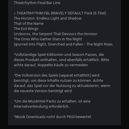
Theatrhythm Final Bar Line.
h
♪ THEATRHYTHM FBL BRAVELY DEFAULT Pack (6 Titel)
e
The Horizon: Endless Light and Shadow
That of the Name
B
The Evil Wings
Uroboros, the Serpent That Devours the Horizon
e
The Ones Who Gather Stars in the Night
Spurred into Flight, Drenched and Fallen - The Night Rises
w
*Vollständige Spiel-Editionen und Season Passes, die
e
dieses Produkt enthalten, sind ebenfalls erhältlich. Bitte
achte darauf, doppelte Käufe zu vermeiden.
r
*Die Vollversion des Spiels (separat erhältlich) wird
t
benötigt, um diese Inhalte nutzen zu können. Achte
darauf, das Spiel vor der Nutzung zu aktualisieren, wenn
u
die neueste Version benötigt wird.
*Um die Musiktitel-Packs zu erhalten, ist eine
n
Internetverbindung erforderlich.
g
*Musik Downloads nicht durch PEGI bewertet.
: