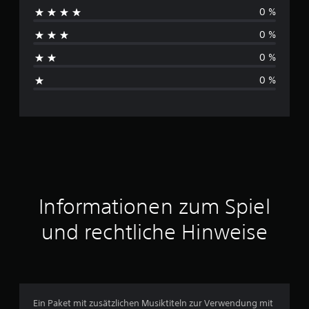
0 %
c
0 %
h
0 %
s
0 %
c
h
n
i
t
Informationen zum Spiel
t
und rechtliche Hinweise
l
i
c
Ein Paket mit zusätzlichen Musiktiteln zur Verwendung mit