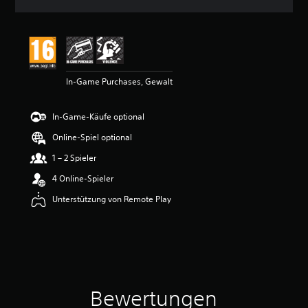
n
i
t
t
l
i
In-Game Purchases, Gewalt
c
h
e
In-Game-Käufe optional
B
e
Online-Spiel optional
w
e
1 – 2 Spieler
r
4 Online-Spieler
t
u
Unterstützung von Remote Play
n
g
:
5
v
o
n
Bewertungen
5