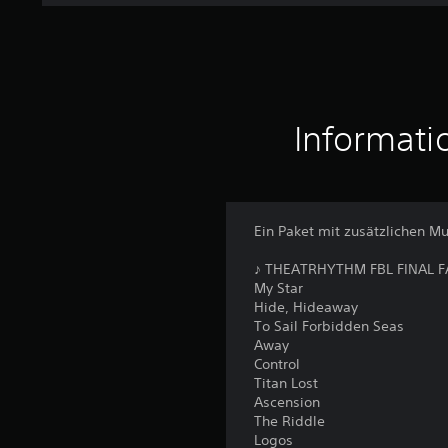
w
e
r
t
u
n
g
Informati
e
n
Ein Paket mit zusätzlichen Mu
♪ THEATRHYTHM FBL FINAL FAN
My Star
Hide, Hideaway
To Sail Forbidden Seas
Away
Control
Titan Lost
Ascension
The Riddle
Logos