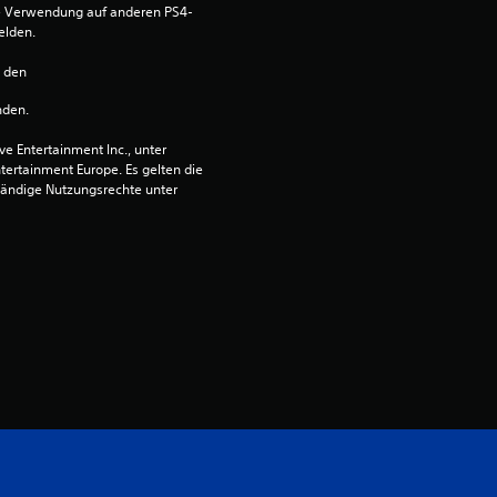
die Verwendung auf anderen PS4-
.
elden.
n den 
7
nden.
9
 Entertainment Inc., unter 
ntertainment Europe. Es gelten die 
v
ändige Nutzungsrechte unter 
o
n
5
S
t