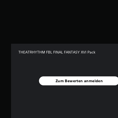
.
7
9
v
o
n
5
S
t
THEATRHYTHM FBL FINAL FANTASY XVI Pack
e
r
n
e
n
a
Zum Bewerten anmelden
u
s
1
4
B
e