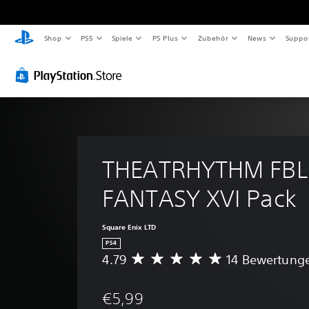
Shop
PS5
Spiele
PS Plus
Zubehör
News
Suppo
THEATRHYTHM FBL 
FANTASY XVI Pack
Square Enix LTD
PS4
4.79
14 Bewertung
D
u
r
€5,99
c