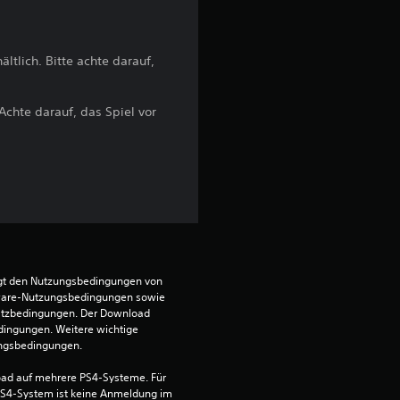
B
e
ltlich. Bitte achte darauf,
w
 Achte darauf, das Spiel vor
e
r
t
u
n
egt den Nutzungsbedingungen von 
ware-Nutzungsbedingungen sowie 
g
satzbedingungen. Der Download 
dingungen. Weitere wichtige 
ungsbedingungen.
:
ad auf mehrere PS4-Systeme. Für 
4
S4-System ist keine Anmeldung im 