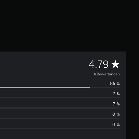
D
4.79
u
14 Bewertungen
86 %
r
7 %
c
7 %
h
0 %
0 %
s