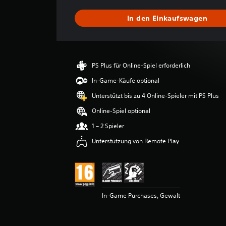
h
s
In den Einkaufswagen
c
h
n
i
t
PS Plus für Online-Spiel erforderlich
t
l
In-Game-Käufe optional
i
Unterstützt bis zu 4 Online-Spieler mit PS Plus
c
h
Online-Spiel optional
e
1 – 2 Spieler
B
e
Unterstützung von Remote Play
w
e
r
t
u
n
In-Game Purchases, Gewalt
g
:
4