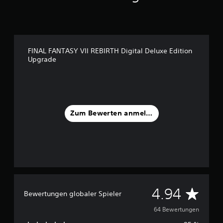
a
u
s
6
4
FINAL FANTASY VII REBIRTH Digital Deluxe Edition
B
Upgrade
e
w
e
r
t
u
Zum Bewerten anmelden
n
g
e
n
D
4.94
Bewertungen globaler Spieler
u
64 Bewertungen