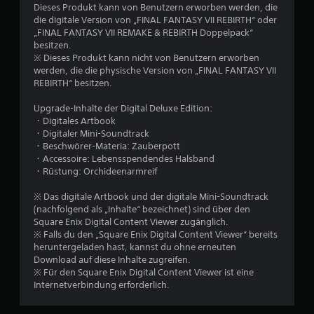
c
Dieses Produkt kann von Benutzern erworben werden, die
die digitale Version von „FINAL FANTASY VII REBIRTH“ oder
h
„FINAL FANTASY VII REMAKE & REBIRTH Doppelpack“
besitzen.
e
※ Dieses Produkt kann nicht von Benutzern erworben
werden, die die physische Version von „FINAL FANTASY VII
B
REBIRTH“ besitzen.
e
Upgrade-Inhalte der Digital Deluxe Edition:
・Digitales Artbook
w
・Digitaler Mini-Soundtrack
・Beschwörer-Materia: Zauberpott
e
・Accessoire: Lebensspendendes Halsband
・Rüstung: Orchideenarmreif
r
※ Das digitale Artbook und der digitale Mini-Soundtrack
t
(nachfolgend als „Inhalte“ bezeichnet) sind über den
Square Enix Digital Content Viewer zugänglich.
u
※ Falls du den „Square Enix Digital Content Viewer“ bereits
heruntergeladen hast, kannst du ohne erneuten
Download auf diese Inhalte zugreifen.
n
※ Für den Square Enix Digital Content Viewer ist eine
Internetverbindung erforderlich.
g