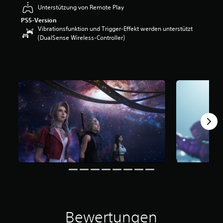
Unterstützung von Remote Play
w
e
PS5-Version
r
Vibrationsfunktion und Trigger-Effekt werden unterstützt
t
(DualSense Wireless-Controller)
u
n
g
:
4
.
9
4
v
o
n
5
S
t
e
r
n
e
Bewertungen
n