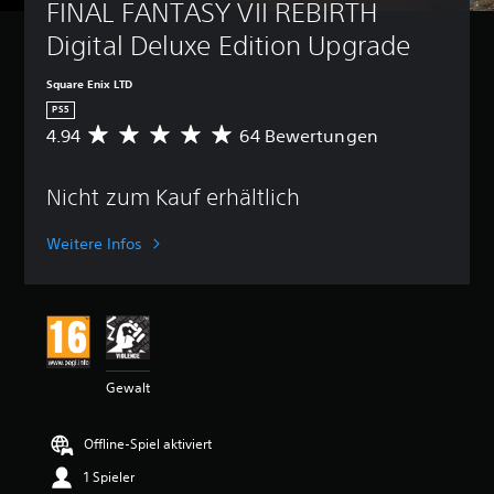
FINAL FANTASY VII REBIRTH 
Digital Deluxe Edition Upgrade
Square Enix LTD
PS5
4.94
64 Bewertungen
D
u
r
Nicht zum Kauf erhältlich
c
h
s
Weitere Infos
c
h
n
i
t
t
l
Gewalt
i
c
h
Offline-Spiel aktiviert
e
B
1 Spieler
e