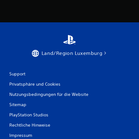
w
e
r
t
Land/Region Luxemburg
u
n
Support
g
Privatsphäre und Cookies
e
Nutzungsbedingungen für die Website
n
Sitemap
PlayStation Studios
Rechtliche Hinweise
Impressum