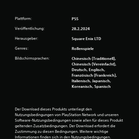
:
4
Plattform:
PS5
.
Veröffentlichung:
28.2.2024
9
Herausgeber:
Square Enix LTD
4
Genres:
Rollenspiele
v
Bildschirmsprachen:
Chinesisch (Traditionell),
Chinesisch (Vereinfacht),
o
Deutsch, Englisch,
Französisch (Frankreich),
n
Italienisch, Japanisch,
Koreanisch, Spanisch
5
Der Download dieses Produkts unterliegt den 
S
Nutzungsbedingungen von PlayStation Network und unseren 
Software-Nutzungsbedingungen sowie allen für dieses Produkt 
t
geltenden Zusatzbedingungen. Der Download erfordert die 
Zustimmung zu diesen Bedingungen. Weitere wichtige 
Informationen finden sich in den Nutzungsbedingungen.