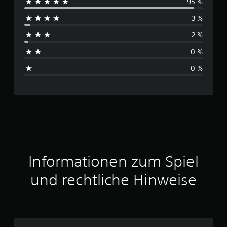
95 %
r
3 %
c
2 %
h
0 %
s
0 %
c
h
n
i
t
Informationen zum Spiel
t
und rechtliche Hinweise
l
i