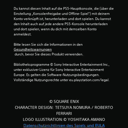
e
Du kannst diesen Inhalt auf die PS5-Hauptkonsole, die (über die 
r
Einstellung „Konsolenfreigabe und Offline-Spiel“) mit deinem 
Konto verknüpft ist, herunterladen und dort spielen. Du kannst 
n
den Inhalt auch auf jede andere PS5-Konsole herunterladen 
und dort spielen, wenn du dich mit demselben Konto 
e
anmeldest.
n
Bitte lesen Sie sich die Informationen in den 
Gesundheitswarnungen
a
 durch, bevor Sie dieses Produkt verwenden.
u
Bibliotheksprogramme © Sony Interactive Entertainment Inc., 
unter exklusiver Lizenz für Sony Interactive Entertainment 
s
Europe. Es gelten die Software-Nutzungsbedingungen. 
Vollständige Nutzungsrechte unter eu.playstation.com/legal.
6
4
© SQUARE ENIX
CHARACTER DESIGN: TETSUYA NOMURA / ROBERTO
FERRARI
B
LOGO ILLUSTRATION:© YOSHITAKA AMANO
e
Datenschutzrichtlinien des Spiels und EULA