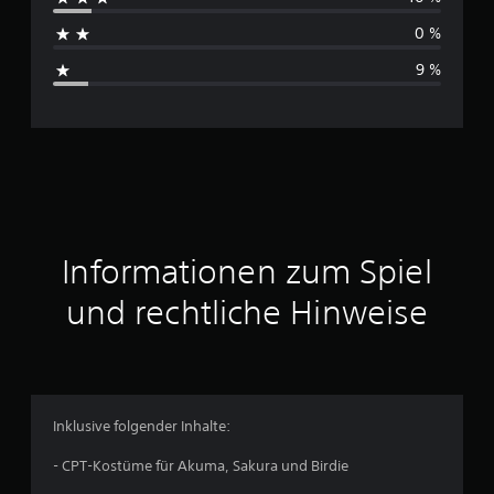
h
n
0 %
s
9 %
c
h
n
i
t
Informationen zum Spiel
t
und rechtliche Hinweise
l
i
c
Inklusive folgender Inhalte:
h
- CPT-Kostüme für Akuma, Sakura und Birdie