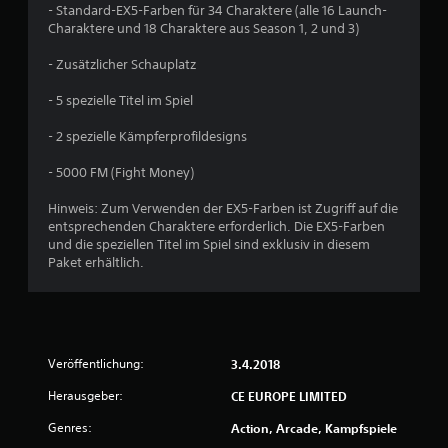
e
- Standard-EX5-Farben für 34 Charaktere (alle 16 Launch-
Charaktere und 18 Charaktere aus Season 1, 2 und 3)
B
- Zusätzlicher Schauplatz
e
- 5 spezielle Titel im Spiel
w
- 2 spezielle Kämpferprofildesigns
e
- 5000 FM (Fight Money)
r
Hinweis: Zum Verwenden der EX5-Farben ist Zugriff auf die
t
entsprechenden Charaktere erforderlich. Die EX5-Farben
und die speziellen Titel im Spiel sind exklusiv in diesem
u
Paket erhältlich.
n
g
Veröffentlichung:
3.4.2018
:
Herausgeber:
CE EUROPE LIMITED
4
Genres:
Action, Arcade, Kampfspiele