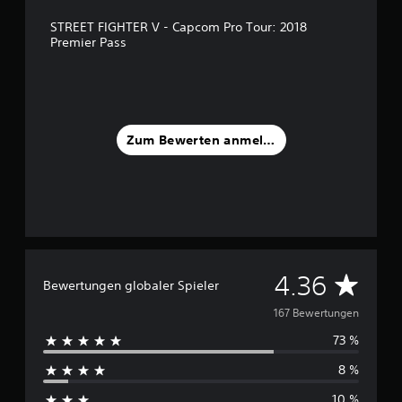
S
STREET FIGHTER V - Capcom Pro Tour: 2018
t
Premier Pass
e
r
n
e
n
a
Zum Bewerten anmelden
u
s
1
6
7
B
e
D
4.36
w
Bewertungen globaler Spieler
e
u
167 Bewertungen
r
t
73 %
r
u
n
8 %
c
g
e
10 %