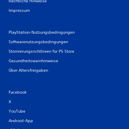
Rechtliche Hinweise
e
Impressum
r
t
PlayStation-Nutzungsbedingungen
u
Softwarenutzungsbedingungen
n
Stornierungsrichtlinien für PS Store
Gesundheitswarnhinweise
g
Über Altersfreigaben
e
n
Facebook
X
YouTube
Android-App