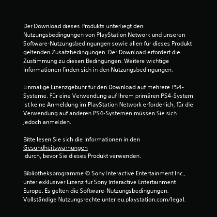
.
3
Der Download dieses Produkts unterliegt den 
Nutzungsbedingungen von PlayStation Network und unseren 
6
Software-Nutzungsbedingungen sowie allen für dieses Produkt 
geltenden Zusatzbedingungen. Der Download erfordert die 
v
Zustimmung zu diesen Bedingungen. Weitere wichtige 
Informationen finden sich in den Nutzungsbedingungen.
o
Einmalige Lizenzgebühr für den Download auf mehrere PS4-
n
Systeme. Für eine Verwendung auf Ihrem primären PS4-System 
ist keine Anmeldung im PlayStation Network erforderlich, für die 
5
Verwendung auf anderen PS4-Systemen müssen Sie sich 
jedoch anmelden.
Bitte lesen Sie sich die Informationen in den 
S
Gesundheitswarnungen
 durch, bevor Sie dieses Produkt verwenden.
t
Bibliotheksprogramme © Sony Interactive Entertainment Inc., 
e
unter exklusiver Lizenz für Sony Interactive Entertainment 
Europe. Es gelten die Software-Nutzungsbedingungen. 
r
Vollständige Nutzungsrechte unter eu.playstation.com/legal.