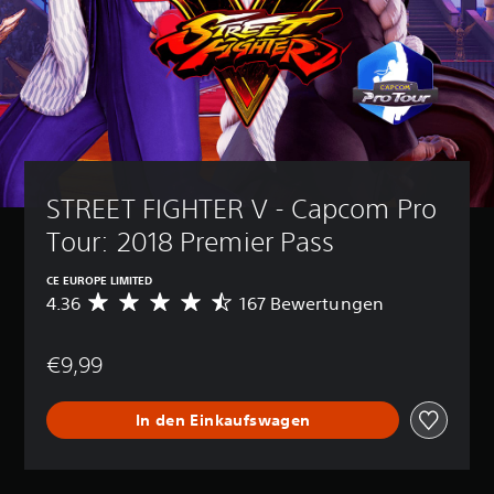
STREET FIGHTER V - Capcom Pro 
Tour: 2018 Premier Pass
CE EUROPE LIMITED
4.36
167 Bewertungen
D
u
r
€9,99
c
h
s
In den Einkaufswagen
c
h
n
i