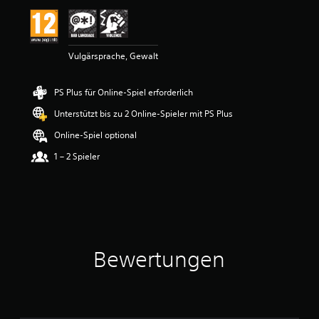
t
t
l
i
Vulgärsprache, Gewalt
c
h
e
PS Plus für Online-Spiel erforderlich
B
e
Unterstützt bis zu 2 Online-Spieler mit PS Plus
w
e
Online-Spiel optional
r
1 – 2 Spieler
t
u
n
g
:
4
.
3
Bewertungen
6
v
o
n
5