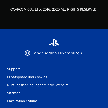
n
e
©CAPCOM CO., LTD. 2016, 2020 ALL RIGHTS RESERVED.
n
a
u
s
1
Land/Region Luxemburg
6
Support
7
Privatsphäre und Cookies
Nutzungsbedingungen für die Website
B
Sitemap
e
PlayStation Studios
w