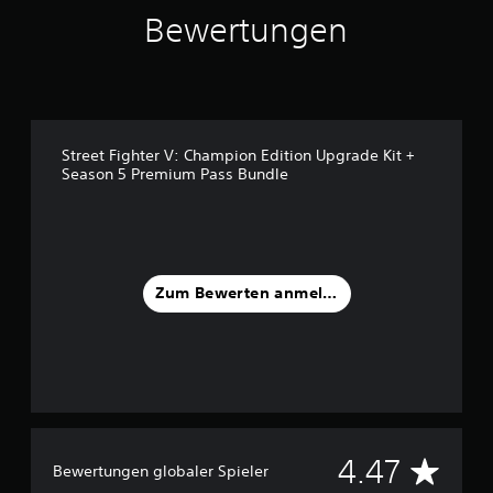
u
Bewertungen
s
1
1
3
B
e
Street Fighter V: Champion Edition Upgrade Kit +
w
Season 5 Premium Pass Bundle
e
r
t
u
n
g
Zum Bewerten anmelden
e
n
D
4.47
Bewertungen globaler Spieler