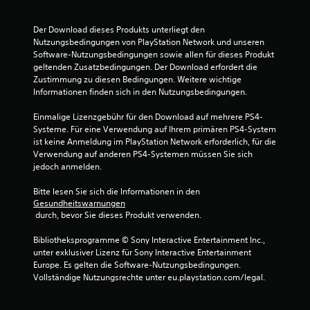
B
Der Download dieses Produkts unterliegt den 
Nutzungsbedingungen von PlayStation Network und unseren 
e
Software-Nutzungsbedingungen sowie allen für dieses Produkt 
geltenden Zusatzbedingungen. Der Download erfordert die 
w
Zustimmung zu diesen Bedingungen. Weitere wichtige 
Informationen finden sich in den Nutzungsbedingungen.
e
Einmalige Lizenzgebühr für den Download auf mehrere PS4-
r
Systeme. Für eine Verwendung auf Ihrem primären PS4-System 
ist keine Anmeldung im PlayStation Network erforderlich, für die 
t
Verwendung auf anderen PS4-Systemen müssen Sie sich 
jedoch anmelden.
u
Bitte lesen Sie sich die Informationen in den 
n
Gesundheitswarnungen
 durch, bevor Sie dieses Produkt verwenden.
g
Bibliotheksprogramme © Sony Interactive Entertainment Inc., 
e
unter exklusiver Lizenz für Sony Interactive Entertainment 
Europe. Es gelten die Software-Nutzungsbedingungen. 
n
Vollständige Nutzungsrechte unter eu.playstation.com/legal.