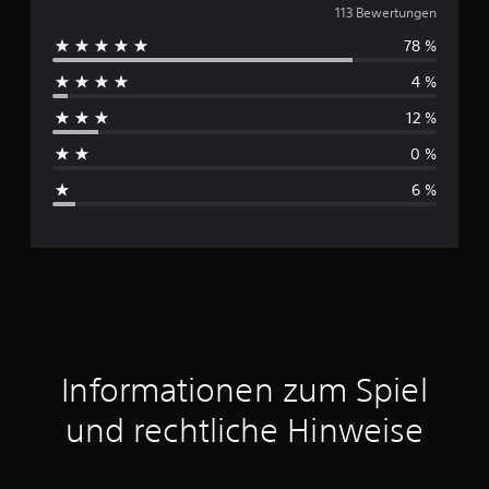
u
113 Bewertungen
78 %
r
4 %
c
12 %
h
0 %
s
6 %
c
h
n
i
t
Informationen zum Spiel
t
und rechtliche Hinweise
l