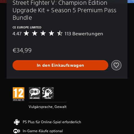
Street Fighter V: Champion Edition 
Upgrade Kit + Season 5 Premium Pass 
Bundle
CE EUROPE LIMITED
4.47
113 Bewertungen
D
u
r
€34,99
c
h
s
In den Einkaufswagen
c
h
n
i
t
t
l
i
Vulgärsprache, Gewalt
c
h
e
PS Plus für Online-Spiel erforderlich
B
e
In-Game-Käufe optional