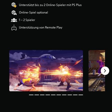
w
Unterstützt bis zu 2 Online-Spieler mit PS Plus
e
r
Online-Spiel optional
t
u
1 – 2 Spieler
n
Unterstützung von Remote Play
g
:
4
.
4
7
v
o
n
5
S
t
e
r
n
e
n
a