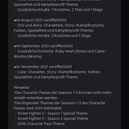
g
Spezialtitel und Kämpferprofil-Theme
・Zusätzliche Inhalte: 7 Kostüme, 2 Titel und 1 Stage
:
●Im August 2021 veröffentlicht
4
・Oro und Akira: Charaktere, Story-/Kampfkostüme,
Farben, Spezialtitel und Kämpferprofil-Themes
.
・Zusätzliche Inhalte: 2 Kostüme und 1 Stage
4
●Im September 2021 veröffentlicht
・Zusätzliche Kostüme: Ruby Heart (Rose) und Cyber-
7
Akuma (Akuma)
v
●Im November 2021 veröffentlicht
・Luke: Charakter, Story-/Kampfkostüme, Farben,
o
Spezialtitel und Kämpferprofil-Theme
n
Hinweise:
*Die Character Passes der Seasons 1-5 können nicht mehr
5
einzeln erworben werden.
*Die folgenden Themes der Seasons 1-3 des Character
Passes sind nicht beinhaltet:
・Street Fighter V - Season 1 Special Theme
S
・Street Fighter V - Season 2 Special Theme
・2018 Character Pass Theme