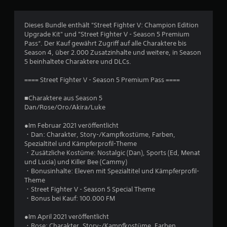
i
c
Dieses Bundle enthält "Street Fighter V: Champion Edition
Upgrade Kit" und "Street Fighter V - Season 5 Premium
h
Pass“. Der Kauf gewährt Zugriff auf alle Charaktere bis
Season 4, über 2.000 Zusatzinhalte und weitere, in Season
e
5 beinhaltete Charaktere und DLCs.
B
==== Street Fighter V - Season 5 Premium Pass ====
e
■Charaktere aus Season 5
Dan/Rose/Oro/Akira/Luke
w
●Im Februar 2021 veröffentlicht
e
・Dan: Charakter, Story-/Kampfkostüme, Farben,
Spezialtitel und Kämpferprofil-Theme
r
・Zusätzliche Kostüme: Nostalgic (Dan), Sports (Ed, Menat
und Lucia) und Killer Bee (Cammy)
t
・Bonusinhalte: Eleven mit Spezialtitel und Kämpferprofil-
Theme
u
・Street Fighter V - Season 5 Special Theme
・Bonus bei Kauf: 100.000 FM
n
●Im April 2021 veröffentlicht
・Rose: Charakter, Story-/Kampfkostüme, Farben,