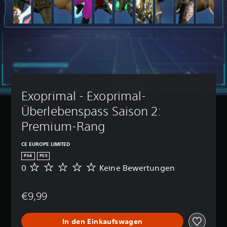
Exoprimal - Exoprimal-
Überlebenspass Saison 2: 
Premium-Rang
CE EUROPE LIMITED
PS4
PS5
0
Keine Bewertungen
K
e
i
€9,99
n
e
B
In den Einkaufswagen
e