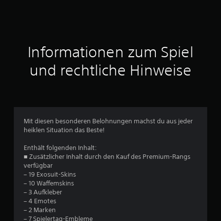
e
r
t
Informationen zum Spiel
u
und rechtliche Hinweise
n
g
e
Mit diesen besonderen Belohnungen machst du aus jeder
heiklen Situation das Beste!
n
Enthält folgenden Inhalt:
■ Zusätzlicher Inhalt durch den Kauf des Premium-Rangs
verfügbar
– 19 Exosuit-Skins
– 10 Waffemskins
– 3 Aufkleber
– 4 Emotes
– 2 Marken
– 7 Spielertag-Embleme