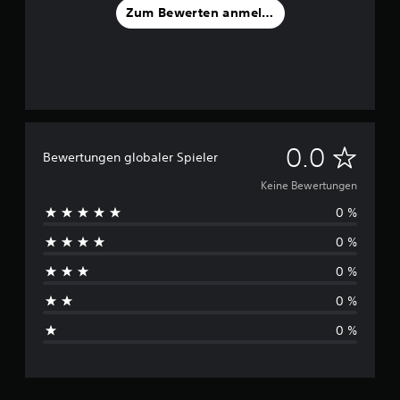
Zum Bewerten anmelden
K
0.0
Bewertungen globaler Spieler
e
Keine Bewertungen
0 %
i
0 %
n
0 %
e
0 %
B
0 %
e
w