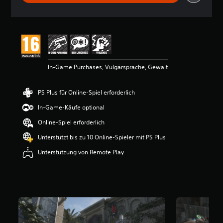
w
e
r
t
u
n
g
In-Game Purchases, Vulgärsprache, Gewalt
e
n
PS Plus für Online-Spiel erforderlich
In-Game-Käufe optional
Online-Spiel erforderlich
Unterstützt bis zu 10 Online-Spieler mit PS Plus
Unterstützung von Remote Play