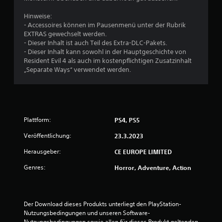
e
Hinweise:
- Accessoires können im Pausenmenü unter der Rubrik
B
EXTRAS gewechselt werden.
- Dieser Inhalt ist auch Teil des Extra-DLC-Pakets.
e
- Dieser Inhalt kann sowohl in der Hauptgeschichte von
Resident Evil 4 als auch im kostenpflichtigen Zusatzinhalt
w
„Separate Ways“ verwendet werden.
e
r
Plattform:
PS4, PS5
t
Veröffentlichung:
23.3.2023
u
Herausgeber:
CE EUROPE LIMITED
n
Genres:
Horror, Adventure, Action
g
:
Der Download dieses Produkts unterliegt den PlayStation-
Nutzungsbedingungen und unseren Software-
4
Nutzungsbedingungen sowie allen für dieses Produkt geltenden 