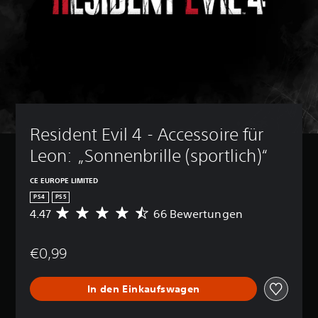
Resident Evil 4 - Accessoire für 
Leon: „Sonnenbrille (sportlich)“
CE EUROPE LIMITED
PS4
PS5
4.47
66 Bewertungen
D
u
r
€0,99
c
h
s
In den Einkaufswagen
c
h
n