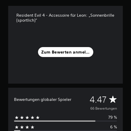
5
Resident Evil 4 - Accessoire für Leon: „Sonnenbrille
S
(sportlich)“
t
e
r
n
e
n
Zum Bewerten anmelden
a
u
s
6
6
B
e
w
D
4.47
Bewertungen globaler Spieler
e
r
u
66 Bewertungen
t
u
79 %
r
n
g
6 %