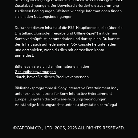
Zusatzbedingungen. Der Download erfordert die Zustimmung 
.
zu diesen Bedingungen. Weitere wichtige Informationen finden 
sich in den Nutzungsbedingungen.
4
Du kannst diesen Inhalt auf die PS5-Hauptkonsole, die (über die 
7
Einstellung „Konsolenfreigabe und Offline-Spiel“) mit deinem 
Konto verknüpft ist, herunterladen und dort spielen. Du kannst 
v
den Inhalt auch auf jede andere PS5-Konsole herunterladen 
und dort spielen, wenn du dich mit demselben Konto 
o
anmeldest.
n
Bitte lesen Sie sich die Informationen in den 
Gesundheitswarnungen
5
 durch, bevor Sie dieses Produkt verwenden.
Bibliotheksprogramme © Sony Interactive Entertainment Inc., 
unter exklusiver Lizenz für Sony Interactive Entertainment 
S
Europe. Es gelten die Software-Nutzungsbedingungen. 
Vollständige Nutzungsrechte unter eu.playstation.com/legal.
t
e
©CAPCOM CO., LTD. 2005, 2023 ALL RIGHTS RESERVED.
r