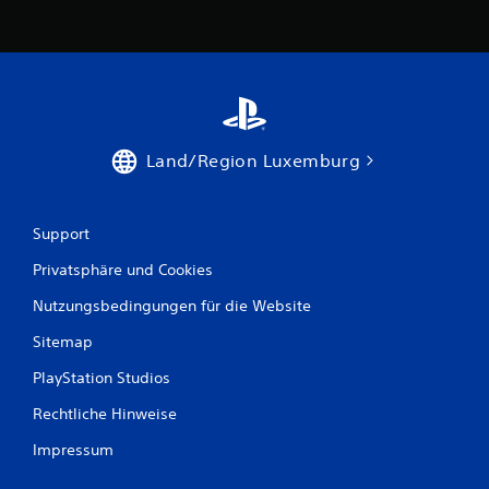
n
e
n
a
Land/Region Luxemburg
u
s
Support
6
Privatsphäre und Cookies
6
Nutzungsbedingungen für die Website
Sitemap
PlayStation Studios
B
Rechtliche Hinweise
e
Impressum
w