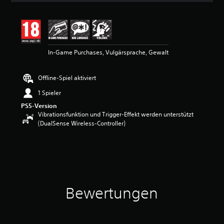
i
t
t
l
i
In-Game Purchases, Vulgärsprache, Gewalt
c
h
e
Offline-Spiel aktiviert
B
e
1 Spieler
w
PS5-Version
e
Vibrationsfunktion und Trigger-Effekt werden unterstützt
r
(DualSense Wireless-Controller)
t
u
n
g
:
4
.
4
Bewertungen
7
v
o
n