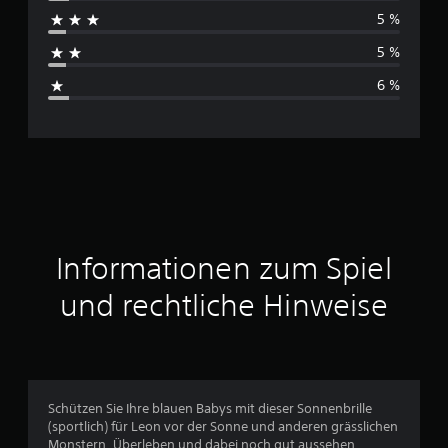
c
e
5 %
n
h
5 %
s
6 %
c
h
n
i
t
Informationen zum Spiel
t
und rechtliche Hinweise
l
i
c
Schützen Sie Ihre blauen Babys mit dieser Sonnenbrille
(sportlich) für Leon vor der Sonne und anderen grässlichen
h
Monstern. Überleben und dabei noch gut aussehen.