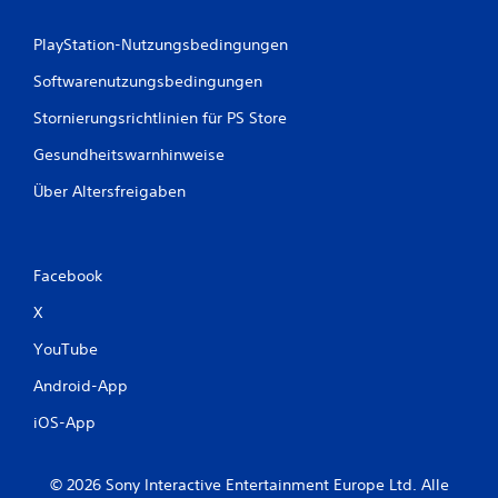
e
PlayStation-Nutzungsbedingungen
r
Softwarenutzungsbedingungen
t
Stornierungsrichtlinien für PS Store
u
Gesundheitswarnhinweise
n
Über Altersfreigaben
g
e
Facebook
n
X
YouTube
Android-App
iOS-App
© 2026 Sony Interactive Entertainment Europe Ltd. Alle