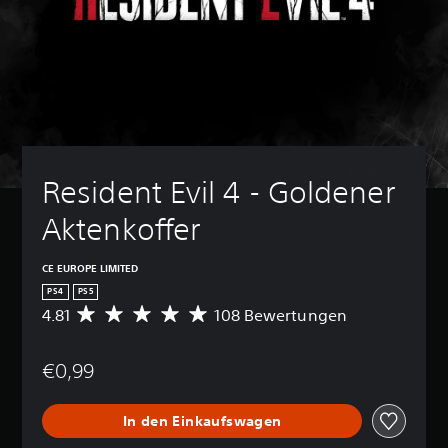
Resident Evil 4 - Goldener 
Aktenkoffer
CE EUROPE LIMITED
PS4
PS5
4.81
108 Bewertungen
D
u
r
€0,99
c
h
s
In den Einkaufswagen
c
h