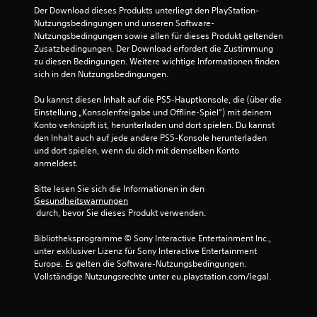
Der Download dieses Produkts unterliegt den PlayStation-
.
Nutzungsbedingungen und unseren Software-
Nutzungsbedingungen sowie allen für dieses Produkt geltenden 
8
Zusatzbedingungen. Der Download erfordert die Zustimmung 
zu diesen Bedingungen. Weitere wichtige Informationen finden 
1
sich in den Nutzungsbedingungen.
v
Du kannst diesen Inhalt auf die PS5-Hauptkonsole, die (über die 
Einstellung „Konsolenfreigabe und Offline-Spiel“) mit deinem 
o
Konto verknüpft ist, herunterladen und dort spielen. Du kannst 
den Inhalt auch auf jede andere PS5-Konsole herunterladen 
n
und dort spielen, wenn du dich mit demselben Konto 
anmeldest.
5
Bitte lesen Sie sich die Informationen in den 
Gesundheitswarnungen
 durch, bevor Sie dieses Produkt verwenden.
S
Bibliotheksprogramme © Sony Interactive Entertainment Inc., 
t
unter exklusiver Lizenz für Sony Interactive Entertainment 
Europe. Es gelten die Software-Nutzungsbedingungen. 
e
Vollständige Nutzungsrechte unter eu.playstation.com/legal.
r