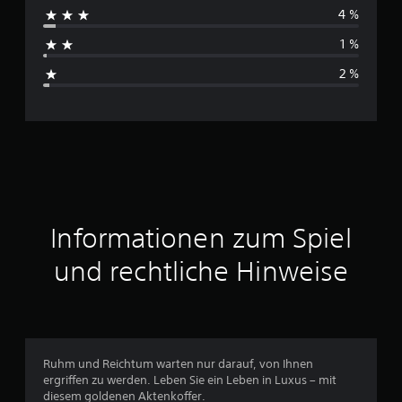
4 %
g
h
e
1 %
n
s
2 %
c
h
n
i
t
Informationen zum Spiel
t
und rechtliche Hinweise
l
i
c
Ruhm und Reichtum warten nur darauf, von Ihnen
ergriffen zu werden. Leben Sie ein Leben in Luxus – mit
h
diesem goldenen Aktenkoffer.