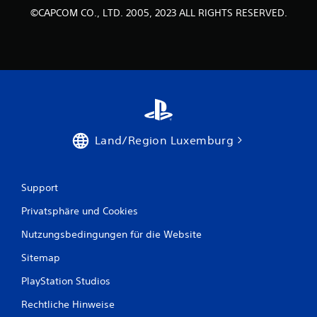
n
©CAPCOM CO., LTD. 2005, 2023 ALL RIGHTS RESERVED.
e
n
a
u
Land/Region Luxemburg
s
1
Support
0
Privatsphäre und Cookies
8
Nutzungsbedingungen für die Website
Sitemap
B
PlayStation Studios
e
Rechtliche Hinweise