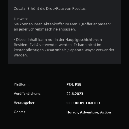
e
Zusatz: Erhöht die Drop-Rate von Pesetas.
B
Hinweis:
Sie können Ihren Aktenkoffer im Menü „Koffer anpassen“
e
an jeder Schreibmaschine anpassen.
w
- Dieser Inhalt kann nur in der Hauptgeschichte von
Resident Evil 4 verwendet werden. Er kann nicht im
e
kostenpflichtigen Zusatzinhalt „Separate Ways“ verwendet
werden.
r
t
u
Plattform:
PS4, PS5
n
Veröffentlichung:
22.6.2023
g
Herausgeber:
CE EUROPE LIMITED
Genres:
Horror, Adventure, Action
:
4