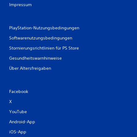
w
Impressum
e
r
PlayStation-Nutzungsbedingungen
t
Softwarenutzungsbedingungen
Stornierungsrichtlinien für PS Store
u
Gesundheitswarnhinweise
n
Über Altersfreigaben
g
e
Facebook
n
X
YouTube
Android-App
iOS-App