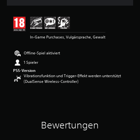
n
i
t
t
l
i
In-Game Purchases, Vulgärsprache, Gewalt
c
h
e
Offline-Spiel aktiviert
B
e
1 Spieler
w
PS5-Version
e
Vibrationsfunktion und Trigger-Effekt werden unterstützt
r
(DualSense Wireless-Controller)
t
u
n
g
:
4
.
8
Bewertungen
1
v
o