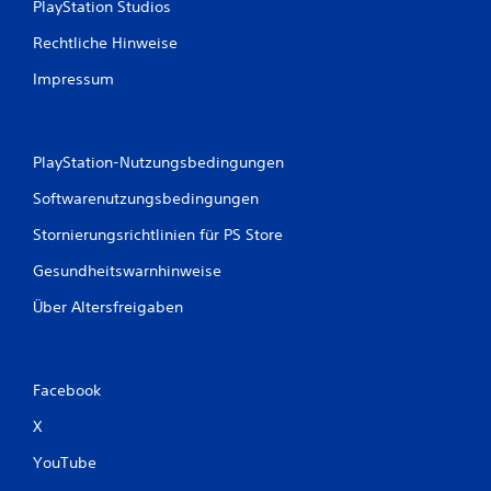
PlayStation Studios
t
Rechtliche Hinweise
u
Impressum
n
g
PlayStation-Nutzungsbedingungen
e
Softwarenutzungsbedingungen
n
Stornierungsrichtlinien für PS Store
Gesundheitswarnhinweise
Über Altersfreigaben
Facebook
X
YouTube