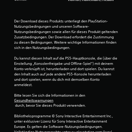
.
5
Der Download dieses Produkts unterliegt den PlayStation-
Nutzungsbedingungen und unseren Software-
v
Nutzungsbedingungen sowie allen für dieses Produkt geltenden 
Zusatzbedingungen. Der Download erfordert die Zustimmung 
o
zu diesen Bedingungen. Weitere wichtige Informationen finden 
sich in den Nutzungsbedingungen.
n
Du kannst diesen Inhalt auf die PS5-Hauptkonsole, die (über die 
5
Einstellung „Konsolenfreigabe und Offline-Spiel“) mit deinem 
Konto verknüpft ist, herunterladen und dort spielen. Du kannst 
den Inhalt auch auf jede andere PS5-Konsole herunterladen 
und dort spielen, wenn du dich mit demselben Konto 
S
anmeldest.
t
Bitte lesen Sie sich die Informationen in den 
Gesundheitswarnungen
e
 durch, bevor Sie dieses Produkt verwenden.
r
Bibliotheksprogramme © Sony Interactive Entertainment Inc., 
unter exklusiver Lizenz für Sony Interactive Entertainment 
n
Europe. Es gelten die Software-Nutzungsbedingungen. 
Vollständige Nutzungsrechte unter eu.playstation.com/legal.