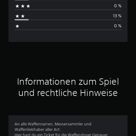
c
0 %
h
13 %
s
0 %
c
h
n
i
t
Informationen zum Spiel
t
und rechtliche Hinweise
l
i
c
An alle Waffennarren, Messersammler und
Waffenliebhaber aller Art:
h
Hier hast du ein Ticket für die Waffenshow! Genauer