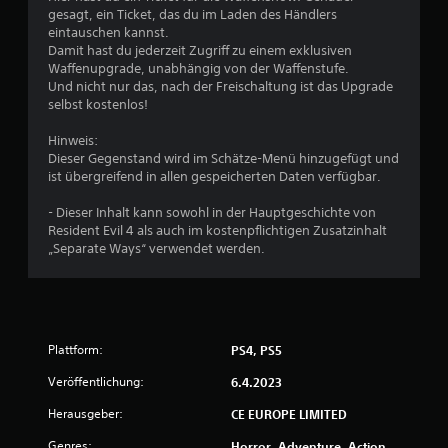
gesagt, ein Ticket, das du im Laden des Händlers
e
eintauschen kannst.
Damit hast du jederzeit Zugriff zu einem exklusiven
B
Waffenupgrade, unabhängig von der Waffenstufe.
Und nicht nur das, nach der Freischaltung ist das Upgrade
e
selbst kostenlos!
w
Hinweis:
Dieser Gegenstand wird im Schätze-Menü hinzugefügt und
e
ist übergreifend in allen gespeicherten Daten verfügbar.
r
- Dieser Inhalt kann sowohl in der Hauptgeschichte von
Resident Evil 4 als auch im kostenpflichtigen Zusatzinhalt
t
„Separate Ways“ verwendet werden.
u
n
Plattform:
PS4, PS5
g
Veröffentlichung:
6.4.2023
:
Herausgeber:
CE EUROPE LIMITED
4
Genres:
Horror, Adventure, Action