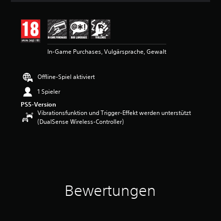
i
t
t
l
i
In-Game Purchases, Vulgärsprache, Gewalt
c
h
e
Offline-Spiel aktiviert
B
e
1 Spieler
w
PS5-Version
e
Vibrationsfunktion und Trigger-Effekt werden unterstützt
r
(DualSense Wireless-Controller)
t
u
n
g
:
4
.
5
Bewertungen
v
o
n
5