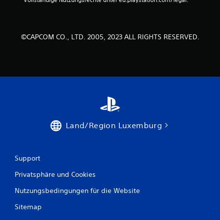
e
n
©CAPCOM CO., LTD. 2005, 2023 ALL RIGHTS RESERVED.
a
u
s
8
Land/Region Luxemburg
B
e
Support
w
Privatsphäre und Cookies
e
Nutzungsbedingungen für die Website
Sitemap
r