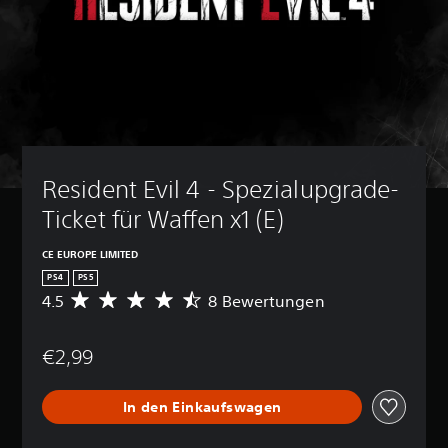
Resident Evil 4 - Spezialupgrade-
Ticket für Waffen x1 (E)
CE EUROPE LIMITED
PS4
PS5
4.5
8 Bewertungen
D
u
r
€2,99
c
h
s
In den Einkaufswagen
c
h
n