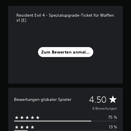
S
Resident Evil 4 - Spezialupgrade-Ticket für Waffen
t
x1 (E)
e
r
n
e
n
a
Zum Bewerten anmelden
u
s
8
B
e
w
e
r
D
4.50
Bewertungen globaler Spieler
t
u
u
8 Bewertungen
n
g
75 %
r
e
n
13 %