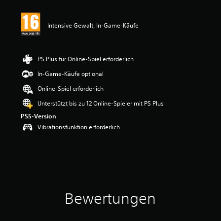
u
n
g
Intensive Gewalt, In-Game-Käufe
e
n
PS Plus für Online-Spiel erforderlich
In-Game-Käufe optional
Online-Spiel erforderlich
Unterstützt bis zu 12 Online-Spieler mit PS Plus
PS5-Version
Vibrationsfunktion erforderlich
Bewertungen