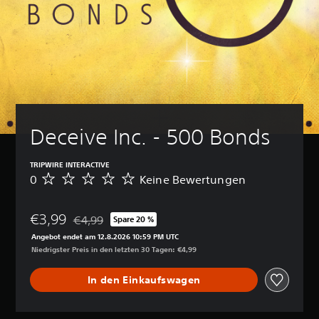
Deceive Inc. - 500 Bonds
TRIPWIRE INTERACTIVE
0
Keine Bewertungen
K
e
i
€3,99
n
€4,99
Spare 20 %
Preisnachlass gegenüber dem Originalpreis von €4,
e
Angebot endet am 12.8.2026 10:59 PM UTC
B
Niedrigster Preis in den letzten 30 Tagen: €4,99
e
w
In den Einkaufswagen
e
r
t