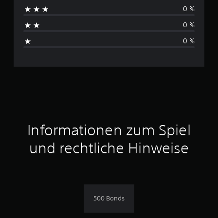
0 %
e
0 %
B
0 %
e
w
e
r
t
Informationen zum Spiel
u
und rechtliche Hinweise
n
g
e
500 Bonds
n