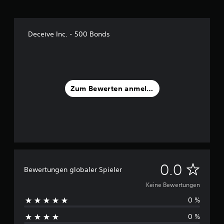
Deceive Inc. - 500 Bonds
Zum Bewerten anmelden
K
0.0
Bewertungen globaler Spieler
e
Keine Bewertungen
0 %
i
0 %
n