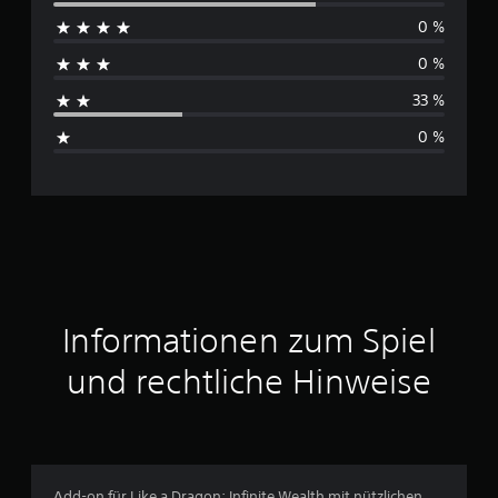
r
0 %
c
0 %
h
33 %
s
0 %
c
h
n
i
t
Informationen zum Spiel
t
und rechtliche Hinweise
l
i
c
Add-on für Like a Dragon: Infinite Wealth mit nützlichen