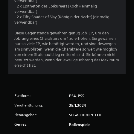
verwendbar)
n
- 2 x Epitheton des Epikureers (Koch) (einmalig
verwendbar)
a
- 2 x Fifty Shades of Slay (Königin der Nacht) (einmalig
verwendbar)
u
Diese Gegenstände gewähren genug Job-EP, um den
Jobrang eines Charakters um 1 zu erhöhen. Sie gewähren
s
nur so viele EP, wie benötigt werden, und sind deswegen
am sinnvollsten, wenn die Charaktere so weit wie möglich
3
von einem Stufenaufstieg entfernt sind. Sie können nicht
benutzt werden, wenn der jeweilige Jobrang das Maximum
erreicht hat.
B
e
w
Plattform:
PS4, PS5
e
Veröffentlichung:
25.1.2024
Herausgeber:
SEGA EUROPE LTD
r
Genres:
Rollenspiele
t