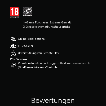
i
t
t
l
i
In-Game Purchases, Extreme Gewalt,
c
Glücksspielthematik, Kraftausdrücke
h
e
B
Online-Spiel optional
e
w
1 – 2 Spieler
e
r
Unterstützung von Remote Play
t
PS5-Version
u
Vibrationsfunktion und Trigger-Effekt werden unterstützt
n
(DualSense Wireless-Controller)
g
:
4
v
o
n
5
Bewertungen
S