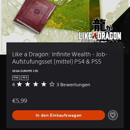
Like a Dragon: Infinite Wealth - Job-
Aufstufungsset (mittel) PS4 & PS5
SEGA EUROPE LTD
PS4
PS5
4
3 Bewertungen
D
u
r
€5,99
c
h
s
In den Einkaufswagen
c
h
n