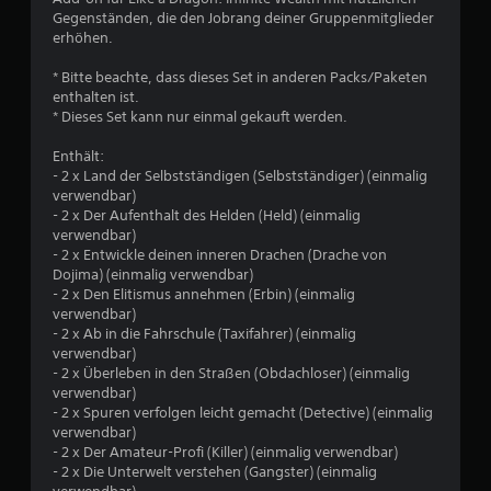
Gegenständen, die den Jobrang deiner Gruppenmitglieder
h
erhöhen.
e
* Bitte beachte, dass dieses Set in anderen Packs/Paketen
enthalten ist.
B
* Dieses Set kann nur einmal gekauft werden.
e
Enthält:
- 2 x Land der Selbstständigen (Selbstständiger) (einmalig
w
verwendbar)
- 2 x Der Aufenthalt des Helden (Held) (einmalig
e
verwendbar)
- 2 x Entwickle deinen inneren Drachen (Drache von
r
Dojima) (einmalig verwendbar)
- 2 x Den Elitismus annehmen (Erbin) (einmalig
t
verwendbar)
- 2 x Ab in die Fahrschule (Taxifahrer) (einmalig
u
verwendbar)
- 2 x Überleben in den Straßen (Obdachloser) (einmalig
verwendbar)
n
- 2 x Spuren verfolgen leicht gemacht (Detective) (einmalig
verwendbar)
g
- 2 x Der Amateur-Profi (Killer) (einmalig verwendbar)
- 2 x Die Unterwelt verstehen (Gangster) (einmalig
: