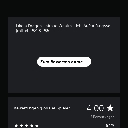
t
e
r
n
e
Like a Dragon: Infinite Wealth - Job-Aufstufungsset
n
(mittel) PS4 & PS5
a
u
s
3
B
Zum Bewerten anmelden
e
w
e
r
t
u
n
g
D
e
4.00
Bewertungen globaler Spieler
n
u
3 Bewertungen
67 %