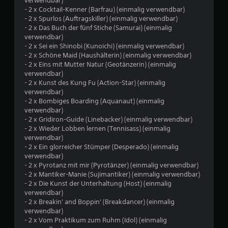
verwendbar)
- 2 x Cocktail-Kenner (Barfrau) (einmalig verwendbar)
4
- 2 x Spurlos (Auftragskiller) (einmalig verwendbar)
- 2 x Das Buch der fünf Stiche (Samurai) (einmalig
v
verwendbar)
- 2 x Sei ein Shinobi (Kunoichi) (einmalig verwendbar)
o
- 2 x Schöne Maid (Haushälterin) (einmalig verwendbar)
- 2 x Eins mit Mutter Natur (Geotänzerin) (einmalig
n
verwendbar)
- 2 x Kunst des Kung Fu (Action-Star) (einmalig
5
verwendbar)
- 2 x Bombiges Boarding (Aquanaut) (einmalig
verwendbar)
- 2 x Gridiron-Guide (Linebacker) (einmalig verwendbar)
S
- 2 x Wieder Lobben lernen (Tennisass) (einmalig
verwendbar)
t
- 2 x Ein glorreicher Stümper (Desperado) (einmalig
verwendbar)
e
- 2 x Pyrotanz mit mir (Pyrotänzer) (einmalig verwendbar)
- 2 x Mantiker-Manie (Sujimantiker) (einmalig verwendbar)
r
- 2 x Die Kunst der Unterhaltung (Host) (einmalig
verwendbar)
n
- 2 x Breakin' and Boppin' (Breakdancer) (einmalig
verwendbar)
e
- 2 x Vom Praktikum zum Ruhm (Idol) (einmalig