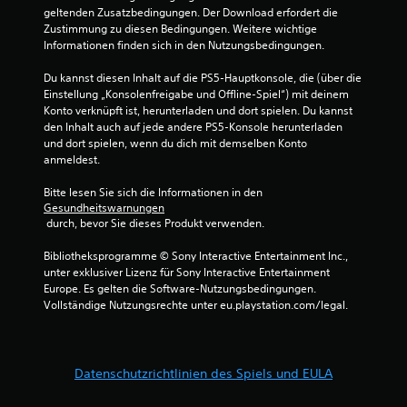
geltenden Zusatzbedingungen. Der Download erfordert die 
n
Zustimmung zu diesen Bedingungen. Weitere wichtige 
Informationen finden sich in den Nutzungsbedingungen.
a
Du kannst diesen Inhalt auf die PS5-Hauptkonsole, die (über die 
u
Einstellung „Konsolenfreigabe und Offline-Spiel“) mit deinem 
Konto verknüpft ist, herunterladen und dort spielen. Du kannst 
s
den Inhalt auch auf jede andere PS5-Konsole herunterladen 
und dort spielen, wenn du dich mit demselben Konto 
anmeldest.
8
Bitte lesen Sie sich die Informationen in den 
Gesundheitswarnungen
 durch, bevor Sie dieses Produkt verwenden.
B
Bibliotheksprogramme © Sony Interactive Entertainment Inc., 
e
unter exklusiver Lizenz für Sony Interactive Entertainment 
Europe. Es gelten die Software-Nutzungsbedingungen. 
w
Vollständige Nutzungsrechte unter eu.playstation.com/legal.
e
r
Datenschutzrichtlinien des Spiels und EULA
t