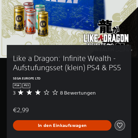
Like a Dragon: Infinite Wealth - 
Aufstufungsset (klein) PS4 & PS5
SEGA EUROPE LTD
PS4
PS5
3
8 Bewertungen
D
u
r
€2,99
c
h
s
In den Einkaufswagen
c
h
n