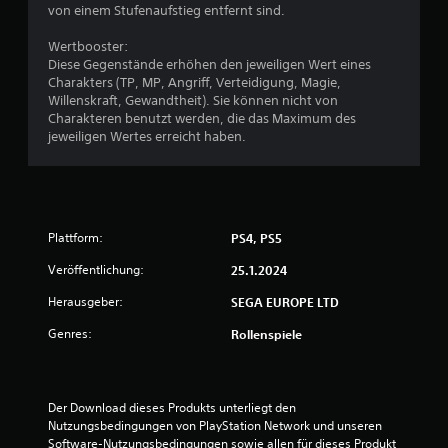
:
von einem Stufenaufstieg entfernt sind.
3
Wertbooster:
Diese Gegenstände erhöhen den jeweiligen Wert eines
v
Charakters (TP, MP, Angriff, Verteidigung, Magie,
Willenskraft, Gewandtheit). Sie können nicht von
o
Charakteren benutzt werden, die das Maximum des
jeweiligen Wertes erreicht haben.
n
5
Plattform:
PS4, PS5
S
Veröffentlichung:
25.1.2024
t
Herausgeber:
SEGA EUROPE LTD
e
Genres:
Rollenspiele
r
n
Der Download dieses Produkts unterliegt den 
Nutzungsbedingungen von PlayStation Network und unseren 
e
Software-Nutzungsbedingungen sowie allen für dieses Produkt 