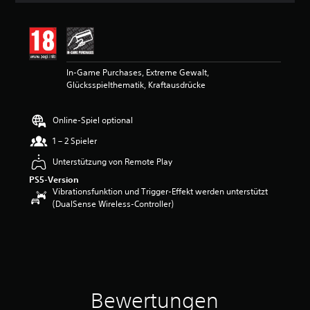
i
t
t
l
i
In-Game Purchases, Extreme Gewalt,
c
Glücksspielthematik, Kraftausdrücke
h
e
B
Online-Spiel optional
e
w
1 – 2 Spieler
e
r
Unterstützung von Remote Play
t
PS5-Version
u
Vibrationsfunktion und Trigger-Effekt werden unterstützt
n
(DualSense Wireless-Controller)
g
:
3
v
o
n
5
Bewertungen
S