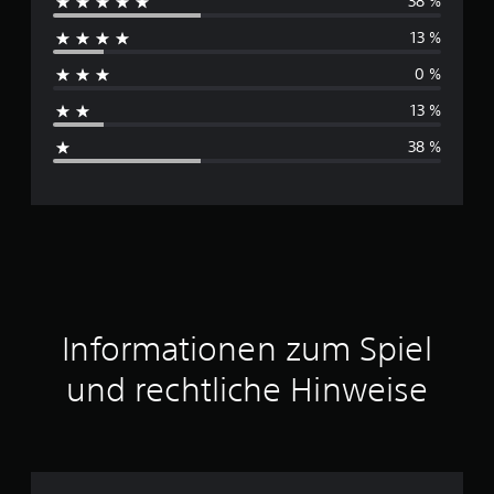
38 %
r
13 %
c
0 %
h
13 %
s
38 %
c
h
n
i
t
Informationen zum Spiel
t
und rechtliche Hinweise
l
i