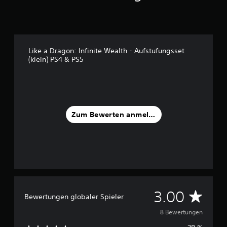
t
e
r
n
e
Like a Dragon: Infinite Wealth - Aufstufungsset
n
(klein) PS4 & PS5
a
u
s
8
B
Zum Bewerten anmelden
e
w
e
r
t
u
n
g
D
e
3.00
Bewertungen globaler Spieler
n
u
8 Bewertungen