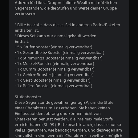
c
Add-on für Like a Dragon: Infinite Wealth mit nützlichen
Gegenständen, die die Stufen und Werte deiner Gruppe
h
verbessern.
e
* Bitte beachte, dass dieses Set in anderen Packs/Paketen
enthalten ist.
B
* Dieses Set kann nur einmal gekauft werden.
Enthält:
e
- 5 x Stufenbooster (einmalig verwendbar)
- 1 x Gesundheits-Booster (einmalig verwendbar)
w
- 1 x Stimmungs-Booster (einmalig verwendbar)
- 1 x Muskel-Booster (einmalig verwendbar)
e
- 1 x Mumm-Booster (einmalig verwendbar)
- 1 x Gehirn-Booster (einmalig verwendbar)
r
- 1 x Geist-Booster (einmalig verwendbar)
- 1 x Reflex-Booster (einmalig verwendbar)
t
Stufenbooster:
u
Diese Gegenstände gewähren genug EP, um die Stufe
eines Charakters um 1 zu erhöhen. Sie haben keinen
Einfluss auf den Jobrang und können nicht von
n
Charakteren benutzt werden, die ihre maximale Stufe
erreicht haben (St. 99). Bitte beachte auch, dass sie nur so
g
viel EP gewähren, wie benötigt werden, und deswegen am
sinnvollsten sind, wenn die Charaktere so weit wie möglich