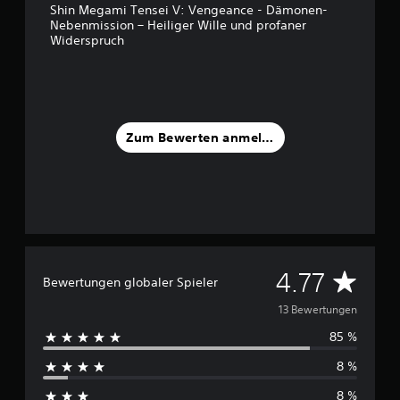
Shin Megami Tensei V: Vengeance - Dämonen-
n
Nebenmission – Heiliger Wille und profaner
5
Widerspruch
S
t
e
r
n
Zum Bewerten anmelden
e
n
a
u
s
1
3
B
D
4.77
Bewertungen globaler Spieler
e
w
u
13 Bewertungen
e
r
85 %
r
t
8 %
u
c
n
8 %
g