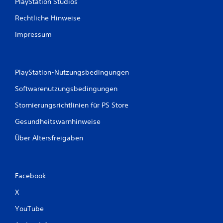
PlayStation Studios
r
Rechtliche Hinweise
t
Impressum
u
n
PlayStation-Nutzungsbedingungen
g
Softwarenutzungsbedingungen
Stornierungsrichtlinien für PS Store
e
Gesundheitswarnhinweise
n
Über Altersfreigaben
Facebook
X
YouTube