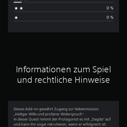
h
e
0 %
n
s
0 %
c
h
n
i
t
Informationen zum Spiel
t
und rechtliche Hinweise
l
i
c
Dieses Add-on gewährt Zugang zur Nebenmission
„Heiliger Wille und profaner Widerspruch“.
h
In dieser Quest nimmt der Protagonist es mit „Dagda“ auf
und kann ihn sogar rekrutieren, wenn er erfolgreich ist.