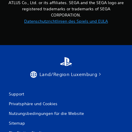
n
ATLUS Co., Ltd. or its affiliates. SEGA and the SEGA logo are
registered trademarks or trademarks of SEGA
e
CORPORATION.
n
Datenschutzrichtlinien des Spiels und EULA
a
u
s
1
Land/Region Luxemburg
3
Support
B
Privatsphäre und Cookies
e
Nutzungsbedingungen für die Website
w
Sitemap
e