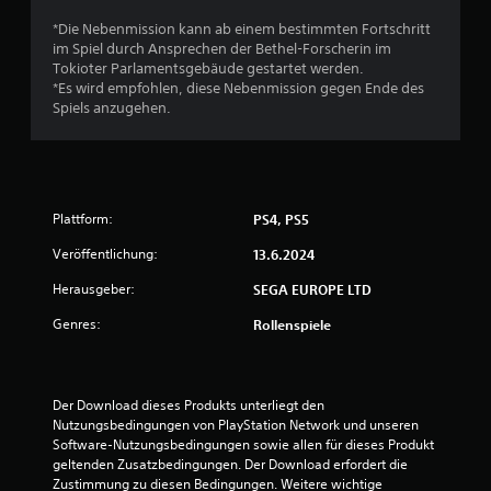
e
*Die Nebenmission kann ab einem bestimmten Fortschritt
B
im Spiel durch Ansprechen der Bethel-Forscherin im
Tokioter Parlamentsgebäude gestartet werden.
e
*Es wird empfohlen, diese Nebenmission gegen Ende des
Spiels anzugehen.
w
e
r
Plattform:
PS4, PS5
t
Veröffentlichung:
13.6.2024
u
Herausgeber:
SEGA EUROPE LTD
Genres:
Rollenspiele
n
g
Der Download dieses Produkts unterliegt den 
:
Nutzungsbedingungen von PlayStation Network und unseren 
Software-Nutzungsbedingungen sowie allen für dieses Produkt 
4
geltenden Zusatzbedingungen. Der Download erfordert die 
Zustimmung zu diesen Bedingungen. Weitere wichtige 