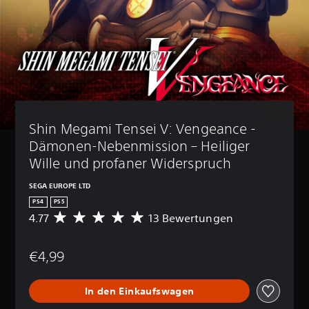
Shin Megami Tensei V: Vengeance - 
Dämonen-Nebenmission – Heiliger 
Wille und profaner Widerspruch
SEGA EUROPE LTD
PS4
PS5
4.77
13 Bewertungen
D
u
r
€4,99
c
h
s
In den Einkaufswagen
c
h