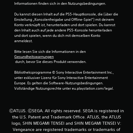
.
Informationen finden sich in den Nutzungsbedingungen.
7
Du kannst diesen Inhalt auf die PS5-Hauptkonsole, die (über die 
Einstellung „Konsolenfreigabe und Offline-Spiel“) mit deinem 
7
Konto verknüpft ist, herunterladen und dort spielen. Du kannst 
den Inhalt auch auf jede andere PS5-Konsole herunterladen 
v
und dort spielen, wenn du dich mit demselben Konto 
anmeldest.
o
Bitte lesen Sie sich die Informationen in den 
n
Gesundheitswarnungen
 durch, bevor Sie dieses Produkt verwenden.
5
Bibliotheksprogramme © Sony Interactive Entertainment Inc., 
unter exklusiver Lizenz für Sony Interactive Entertainment 
Europe. Es gelten die Software-Nutzungsbedingungen. 
S
Vollständige Nutzungsrechte unter eu.playstation.com/legal.
t
e
ⒸATLUS. ⒸSEGA. All rights reserved. SEGA is registered in
the U.S. Patent and Trademark Office. ATLUS, the ATLUS
r
logo, SHIN MEGAMI TENSEI and SHIN MEGAMI TENSEI V:
Vengeance are registered trademarks or trademarks of