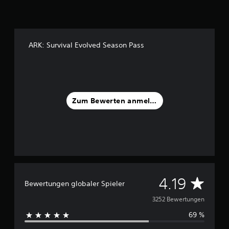
n
5
S
t
ARK: Survival Evolved Season Pass
e
r
n
e
n
a
Zum Bewerten anmelden
u
s
3
,
2
.
0
0
D
4.19
0
Bewertungen globaler Spieler
u
3252 Bewertungen
B
e
69 %
r
w
e