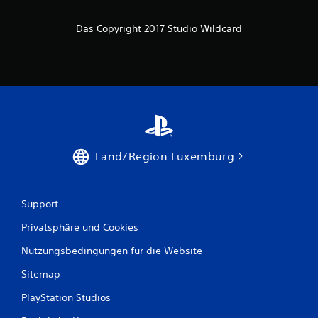
r
n
Das Copyright 2017 Studio Wildcard
e
n
a
u
Land/Region Luxemburg
s
3
Support
2
Privatsphäre und Cookies
5
Nutzungsbedingungen für die Website
2
Sitemap
PlayStation Studios