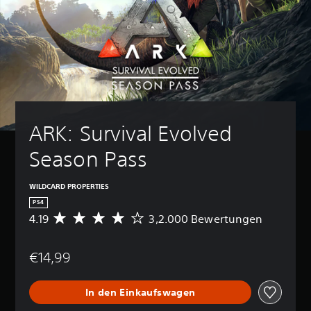
ARK: Survival Evolved 
Season Pass
WILDCARD PROPERTIES
PS4
4.19
3,2.000 Bewertungen
D
u
r
€14,99
c
h
s
In den Einkaufswagen
c
h