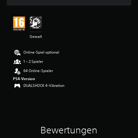
n
i
t
t
l
i
Gewalt
c
h
e
Online-Spiel optional
B
e
1 – 2 Spieler
w
e
64 Online-Spieler
r
PS4-Version
t
DUALSHOCK 4-Vibration
u
n
g
:
4
.
1
9
Bewertungen
v
o