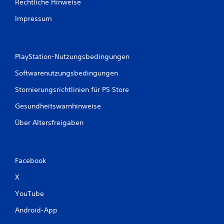
B
Rechtliche Hinweise
e
Impressum
w
e
PlayStation-Nutzungsbedingungen
r
Softwarenutzungsbedingungen
Stornierungsrichtlinien für PS Store
t
Gesundheitswarnhinweise
u
Über Altersfreigaben
n
g
Facebook
e
X
n
YouTube
Android-App