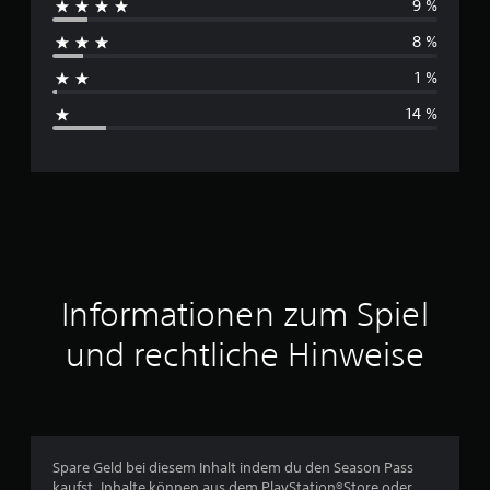
9 %
c
r
t
8 %
h
u
n
1 %
s
g
14 %
e
c
n
h
n
i
t
Informationen zum Spiel
t
und rechtliche Hinweise
l
i
c
Spare Geld bei diesem Inhalt indem du den Season Pass
kaufst. Inhalte können aus dem PlayStation®Store oder,