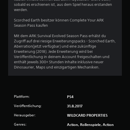
h
sobald es erschienen ist, aus dem Spiel heraus erstanden
werden.
e
Scorched Earth besitzer können Complete Your ARK
B
Season Pass kaufen
e
Mit dem ARK:Survival Evolved Season Pass erhälst du
Zugriff auf drei riesige Erweiterungspacks - Scorched Earth,
w
Aberration(jetzt verfügbar) und eine zukünftige
Erweiterung (2018). Jede Erweiterung wird bei
e
Veröffentlichung in deinem Account freigeschalten und
enthält jeweils 300+ Stunden Inhalte inklusive neuer
r
Dinosaurier, Maps und einzigartigen Mechaniken.
t
u
Plattform:
PS4
n
Veröffentlichung:
31.8.2017
g
Herausgeber:
WILDCARD PROPERTIES
:
Genres:
Action, Rollenspiele, Action