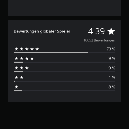
n
g
e
n
D
4.39
Bewertungen globaler Spieler
u
16652 Bewertungen
73 %
r
9 %
c
9 %
h
1 %
s
8 %
c
h
n
i