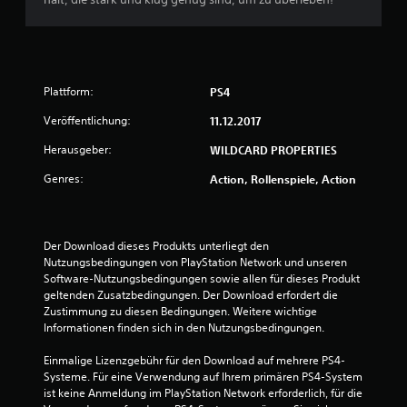
t
u
n
Plattform:
PS4
g
Veröffentlichung:
11.12.2017
:
Herausgeber:
WILDCARD PROPERTIES
Genres:
Action, Rollenspiele, Action
4
.
Der Download dieses Produkts unterliegt den 
3
Nutzungsbedingungen von PlayStation Network und unseren 
Software-Nutzungsbedingungen sowie allen für dieses Produkt 
9
geltenden Zusatzbedingungen. Der Download erfordert die 
Zustimmung zu diesen Bedingungen. Weitere wichtige 
v
Informationen finden sich in den Nutzungsbedingungen.
o
Einmalige Lizenzgebühr für den Download auf mehrere PS4-
Systeme. Für eine Verwendung auf Ihrem primären PS4-System 
n
ist keine Anmeldung im PlayStation Network erforderlich, für die 