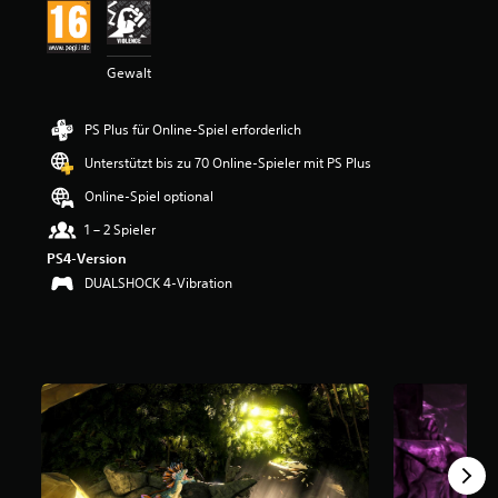
t
t
l
i
Gewalt
c
h
PS Plus für Online-Spiel erforderlich
e
B
Unterstützt bis zu 70 Online-Spieler mit PS Plus
e
w
Online-Spiel optional
e
1 – 2 Spieler
r
t
PS4-Version
u
DUALSHOCK 4-Vibration
n
g
:
4
.
3
9
v
o
n
5