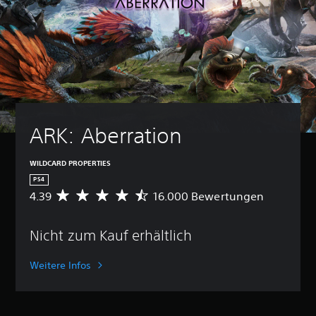
ARK: Aberration
WILDCARD PROPERTIES
PS4
4.39
16.000 Bewertungen
D
u
r
Nicht zum Kauf erhältlich
c
h
s
Weitere Infos
c
h
n
i