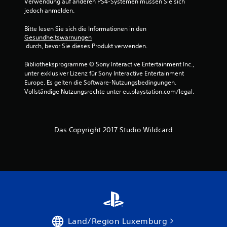
Verwendung auf anderen PS4-Systemen müssen Sie sich 
5
jedoch anmelden.
Bitte lesen Sie sich die Informationen in den 
Gesundheitswarnungen
S
 durch, bevor Sie dieses Produkt verwenden.
t
Bibliotheksprogramme © Sony Interactive Entertainment Inc., 
unter exklusiver Lizenz für Sony Interactive Entertainment 
e
Europe. Es gelten die Software-Nutzungsbedingungen. 
Vollständige Nutzungsrechte unter eu.playstation.com/legal.
r
n
Das Copyright 2017 Studio Wildcard
e
n
a
u
s
Land/Region Luxemburg