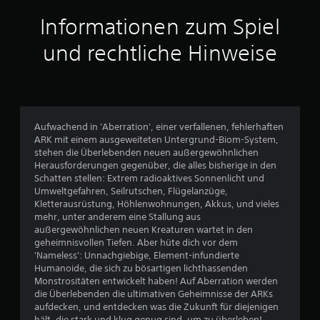
t
Informationen zum Spiel
t
und rechtliche Hinweise
l
i
c
Aufwachend in 'Aberration', einer verfallenen, fehlerhaften
ARK mit einem ausgeweiteten Untergrund-Biom-System,
h
stehen die Überlebenden neuen außergewöhnlichen
Herausforderungen gegenüber, die alles bisherige in den
e
Schatten stellen: Extrem radioaktives Sonnenlicht und
Umweltgefahren, Seilrutschen, Flügelanzüge,
B
Kletterausrüstung, Höhlenwohnungen, Akkus, und vieles
mehr, unter anderem eine Stallung aus
e
außergewöhnlichen neuen Kreaturen wartet in den
geheimnisvollen Tiefen. Aber hüte dich vor dem
w
'Nameless': Unnachgiebige, Element-infundierte
Humanoide, die sich zu bösartigen lichthassenden
e
Monstrositäten entwickelt haben! Auf Aberration werden
die Überlebenden die ultimativen Geheimnisse der ARKs
r
aufdecken, und entdecken was die Zukunft für diejenigen
hält, die stark und klug genug sind, um zu überleben!