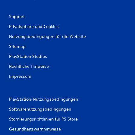
1
6
Support
6
Privatsphäre und Cookies
5
Nutzungsbedingungen für die Website
Sitemap
2
PlayStation Studios
Rechtliche Hinweise
B
Impressum
e
w
PlayStation-Nutzungsbedingungen
e
Softwarenutzungsbedingungen
r
Stornierungsrichtlinien für PS Store
t
Gesundheitswarnhinweise