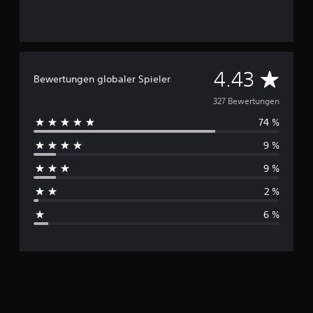
g
e
n
D
4.43
Bewertungen globaler Spieler
u
327 Bewertungen
74 %
r
9 %
c
9 %
h
2 %
s
6 %
c
h
n
i