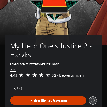
My Hero One's Justice 2 - 
Hawks
BANDAI NAMCO ENTERTAINMENT EUROPE
PS4
4.43
327 Bewertungen
D
u
r
€3,99
c
h
s
In den Einkaufswagen
c
h