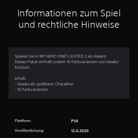
t
Informationen zum Spiel
t
und rechtliche Hinweise
l
i
c
Spielen Sie in MY HERO ONE'S JUSTICE 2 als Hawks!
Dieses Paket enthält zudem 10 Farbvarianten von Hawks'
h
Kostüm.
e
Inhalt:
- Hawks als spielbarer Charakter
B
- 10 Farbvarianten
e
w
Plattform:
PS4
e
Veröffentlichung:
12.6.2020
r