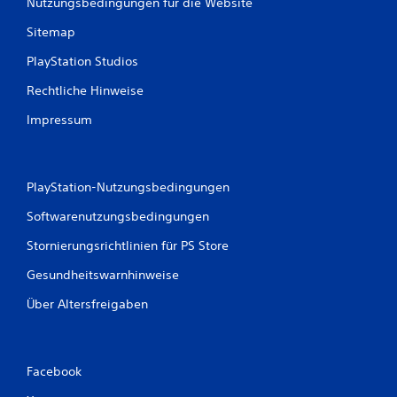
Nutzungsbedingungen für die Website
3
Sitemap
2
PlayStation Studios
7
Rechtliche Hinweise
Impressum
B
e
PlayStation-Nutzungsbedingungen
w
Softwarenutzungsbedingungen
e
Stornierungsrichtlinien für PS Store
r
Gesundheitswarnhinweise
Über Altersfreigaben
t
u
Facebook
n