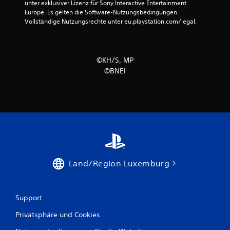
unter exklusiver Lizenz für Sony Interactive Entertainment 
5
Europe. Es gelten die Software-Nutzungsbedingungen. 
Vollständige Nutzungsrechte unter eu.playstation.com/legal.
S
©KH/S, MP
t
©BNEI
e
r
n
e
n
Land/Region Luxemburg
a
Support
u
Privatsphäre und Cookies
s