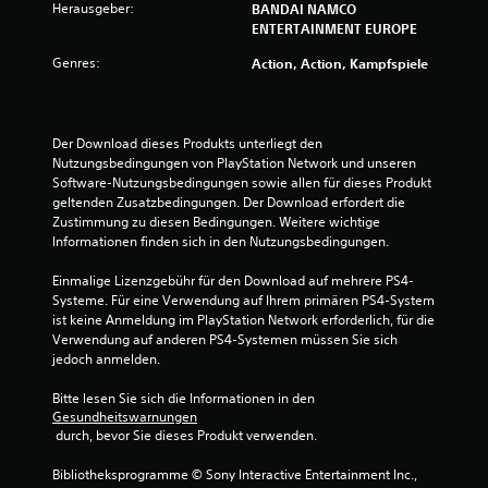
Herausgeber:
BANDAI NAMCO
t
ENTERTAINMENT EUROPE
Genres:
u
Action, Action, Kampfspiele
n
Der Download dieses Produkts unterliegt den 
g
Nutzungsbedingungen von PlayStation Network und unseren 
Software-Nutzungsbedingungen sowie allen für dieses Produkt 
:
geltenden Zusatzbedingungen. Der Download erfordert die 
Zustimmung zu diesen Bedingungen. Weitere wichtige 
4
Informationen finden sich in den Nutzungsbedingungen.
.
Einmalige Lizenzgebühr für den Download auf mehrere PS4-
Systeme. Für eine Verwendung auf Ihrem primären PS4-System 
4
ist keine Anmeldung im PlayStation Network erforderlich, für die 
Verwendung auf anderen PS4-Systemen müssen Sie sich 
3
jedoch anmelden.
v
Bitte lesen Sie sich die Informationen in den 
Gesundheitswarnungen
o
 durch, bevor Sie dieses Produkt verwenden.
n
Bibliotheksprogramme © Sony Interactive Entertainment Inc., 