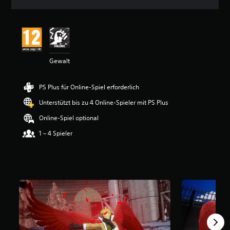
n
i
t
t
l
i
Gewalt
c
h
e
PS Plus für Online-Spiel erforderlich
B
e
Unterstützt bis zu 4 Online-Spieler mit PS Plus
w
e
Online-Spiel optional
r
1 – 4 Spieler
t
u
n
g
:
4
.
4
3
v
o