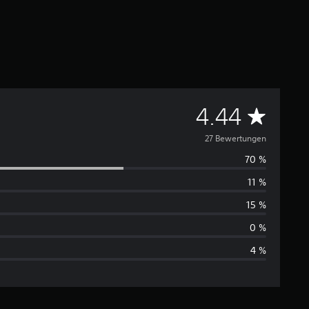
D
4.44
u
27 Bewertungen
70 %
r
11 %
c
15 %
h
0 %
4 %
s
c