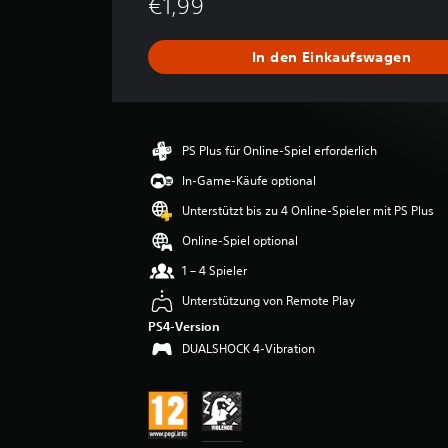
€1,99
c
h
s
In den Einkaufswagen
c
h
n
i
t
PS Plus für Online-Spiel erforderlich
t
l
In-Game-Käufe optional
i
Unterstützt bis zu 4 Online-Spieler mit PS Plus
c
h
Online-Spiel optional
e
1 – 4 Spieler
B
e
Unterstützung von Remote Play
w
PS4-Version
e
DUALSHOCK 4-Vibration
r
t
u
n
g
: