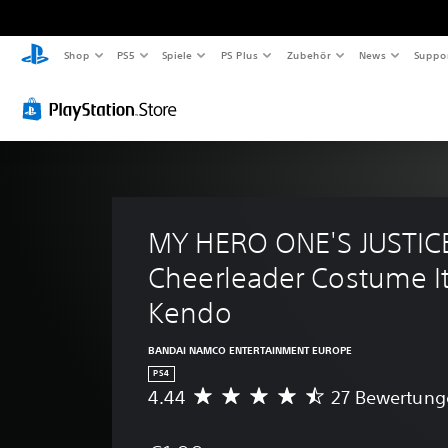
Shop
PS5
Spiele
PS Plus
Zubehör
News
Suppo
MY HERO ONE'S JUSTICE
Cheerleader Costume I
Kendo
BANDAI NAMCO ENTERTAINMENT EUROPE
PS4
4.44
27 Bewertung
D
u
r