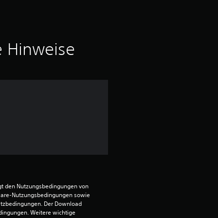
h
n
i
e Hinweise
t
t
l
i
c
h
e
egt den Nutzungsbedingungen von 
ware-Nutzungsbedingungen sowie 
satzbedingungen. Der Download 
B
dingungen. Weitere wichtige 