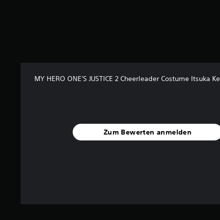
e
w
e
r
t
u
n
g
e
MY HERO ONE'S JUSTICE 2 Cheerleader Costume Itsuka K
n
Zum Bewerten anmelden