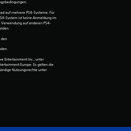
ungsbedingungen.
e
ad auf mehrere PS4-Systeme. Für 
w
S4-System ist keine Anmeldung im 
die Verwendung auf anderen PS4-
elden.
e
n den 
r
nden.
t
 Entertainment Inc., unter 
ntertainment Europe. Es gelten die 
u
ändige Nutzungsrechte unter 
n
g
:
4
.