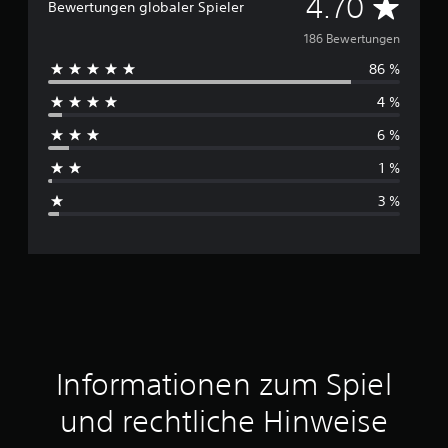
D
4.70
Bewertungen globaler Spieler
u
186 Bewertungen
86 %
r
4 %
c
6 %
h
1 %
s
3 %
c
h
n
i
t
Informationen zum Spiel
t
und rechtliche Hinweise