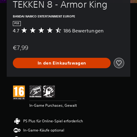
TEKKEN 8 - Armor King
BANDAI NAMCO ENTERTAINMENT EUROPE
PS5
4.7
186 Bewertungen
D
u
r
€7,99
c
h
s
In den Einkaufswagen
c
h
n
i
t
t
l
i
In-Game Purchases, Gewalt
c
h
e
PS Plus für Online-Spiel erforderlich
B
e
In-Game-Käufe optional
w