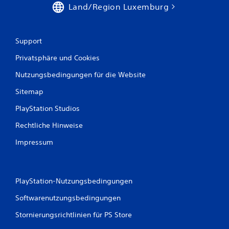
Land/Region Luxemburg
B
e
Support
w
Privatsphäre und Cookies
e
Nutzungsbedingungen für die Website
r
Sitemap
t
PlayStation Studios
u
Rechtliche Hinweise
n
Impressum
g
e
PlayStation-Nutzungsbedingungen
Softwarenutzungsbedingungen
n
Stornierungsrichtlinien für PS Store