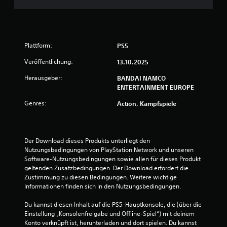
g
:
Plattform:
PS5
4
Veröffentlichung:
13.10.2025
.
Herausgeber:
BANDAI NAMCO
ENTERTAINMENT EUROPE
7
Genres:
Action, Kampfspiele
v
o
Der Download dieses Produkts unterliegt den 
n
Nutzungsbedingungen von PlayStation Network und unseren 
Software-Nutzungsbedingungen sowie allen für dieses Produkt 
5
geltenden Zusatzbedingungen. Der Download erfordert die 
Zustimmung zu diesen Bedingungen. Weitere wichtige 
Informationen finden sich in den Nutzungsbedingungen.
S
Du kannst diesen Inhalt auf die PS5-Hauptkonsole, die (über die 
Einstellung „Konsolenfreigabe und Offline-Spiel“) mit deinem 
t
Konto verknüpft ist, herunterladen und dort spielen. Du kannst 