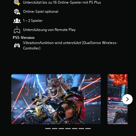
Unterstützt bis zu 16 Online-Spieler mit PS Plus
e
r
Online-Spiel optional
t
u
1 – 2 Spieler
n
Unterstützung von Remote Play
g
:
PS5-Version
4
Vibrationsfunktion wird unterstützt (DualSense Wireless-
.
Controller)
7
v
o
n
5
S
t
e
r
n
e
n
a
u
s