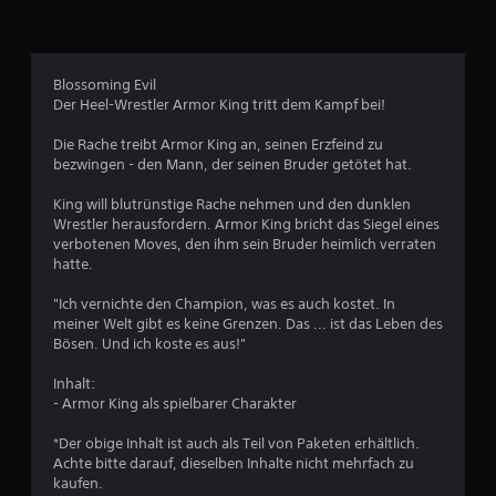
l
i
c
Blossoming Evil
Der Heel-Wrestler Armor King tritt dem Kampf bei!
h
Die Rache treibt Armor King an, seinen Erzfeind zu
e
bezwingen - den Mann, der seinen Bruder getötet hat.
B
King will blutrünstige Rache nehmen und den dunklen
Wrestler herausfordern. Armor King bricht das Siegel eines
e
verbotenen Moves, den ihm sein Bruder heimlich verraten
hatte.
w
"Ich vernichte den Champion, was es auch kostet. In
e
meiner Welt gibt es keine Grenzen. Das ... ist das Leben des
Bösen. Und ich koste es aus!"
r
Inhalt:
t
- Armor King als spielbarer Charakter
u
*Der obige Inhalt ist auch als Teil von Paketen erhältlich.
Achte bitte darauf, dieselben Inhalte nicht mehrfach zu
kaufen.
n