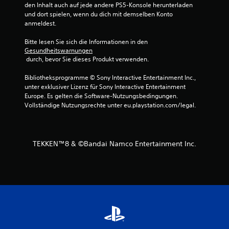
den Inhalt auch auf jede andere PS5-Konsole herunterladen 
e
und dort spielen, wenn du dich mit demselben Konto 
anmeldest.
r
Bitte lesen Sie sich die Informationen in den 
n
Gesundheitswarnungen
 durch, bevor Sie dieses Produkt verwenden.
e
Bibliotheksprogramme © Sony Interactive Entertainment Inc., 
unter exklusiver Lizenz für Sony Interactive Entertainment 
n
Europe. Es gelten die Software-Nutzungsbedingungen. 
Vollständige Nutzungsrechte unter eu.playstation.com/legal.
a
u
TEKKEN™8 & ©Bandai Namco Entertainment Inc.
s
1
8
6