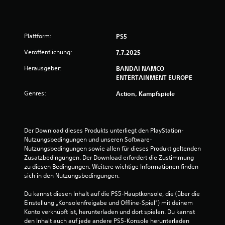
g
:
Plattform:
PS5
4
Veröffentlichung:
7.7.2025
Herausgeber:
BANDAI NAMCO
.
ENTERTAINMENT EUROPE
1
Genres:
Action, Kampfspiele
3
v
Der Download dieses Produkts unterliegt den PlayStation-
Nutzungsbedingungen und unseren Software-
o
Nutzungsbedingungen sowie allen für dieses Produkt geltenden 
Zusatzbedingungen. Der Download erfordert die Zustimmung 
n
zu diesen Bedingungen. Weitere wichtige Informationen finden 
sich in den Nutzungsbedingungen.
5
Du kannst diesen Inhalt auf die PS5-Hauptkonsole, die (über die 
Einstellung „Konsolenfreigabe und Offline-Spiel“) mit deinem 
Konto verknüpft ist, herunterladen und dort spielen. Du kannst 
S
den Inhalt auch auf jede andere PS5-Konsole herunterladen 