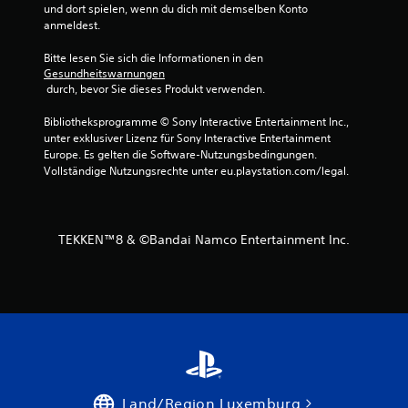
und dort spielen, wenn du dich mit demselben Konto 
t
anmeldest.
e
Bitte lesen Sie sich die Informationen in den 
Gesundheitswarnungen
r
 durch, bevor Sie dieses Produkt verwenden.
n
Bibliotheksprogramme © Sony Interactive Entertainment Inc., 
unter exklusiver Lizenz für Sony Interactive Entertainment 
Europe. Es gelten die Software-Nutzungsbedingungen. 
e
Vollständige Nutzungsrechte unter eu.playstation.com/legal.
n
a
TEKKEN™8 & ©Bandai Namco Entertainment Inc.
u
s
1
5
8
Land/Region Luxemburg