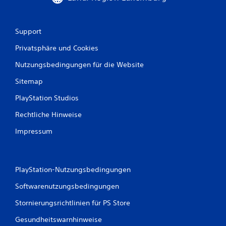
B
Support
e
Privatsphäre und Cookies
Nutzungsbedingungen für die Website
w
Sitemap
e
PlayStation Studios
r
Rechtliche Hinweise
t
Impressum
u
n
PlayStation-Nutzungsbedingungen
g
Softwarenutzungsbedingungen
e
Stornierungsrichtlinien für PS Store
n
Gesundheitswarnhinweise