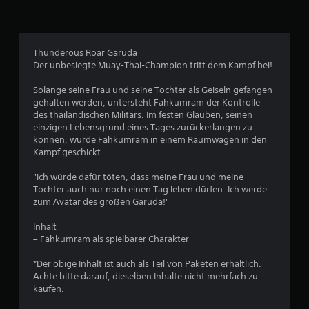
l
i
c
Thunderous Roar Garuda
Der unbesiegte Muay-Thai-Champion tritt dem Kampf bei!
h
Solange seine Frau und seine Tochter als Geiseln gefangen
e
gehalten werden, untersteht Fahkumram der Kontrolle
des thailändischen Militärs. Im festen Glauben, seinen
B
einzigen Lebensgrund eines Tages zurückerlangen zu
können, wurde Fahkumram in einem Räumwagen in den
e
Kampf geschickt.
w
"Ich würde dafür töten, dass meine Frau und meine
Tochter auch nur noch einen Tag leben dürfen. Ich werde
e
zum Avatar des großen Garuda!"
r
Inhalt
– Fahkumram als spielbarer Charakter
t
*Der obige Inhalt ist auch als Teil von Paketen erhältlich.
u
Achte bitte darauf, dieselben Inhalte nicht mehrfach zu
kaufen.
n