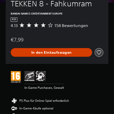
TEKKEN 8 - Fahkumram
BANDAI NAMCO ENTERTAINMENT EUROPE
PS5
4.13
158 Bewertungen
D
u
r
€7,99
c
h
s
In den Einkaufswagen
c
h
n
i
t
t
l
i
In-Game Purchases, Gewalt
c
h
e
PS Plus für Online-Spiel erforderlich
B
e
In-Game-Käufe optional
w