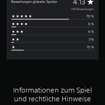
D
4.13
Bewertungen globaler Spieler
u
158 Bewertungen
70 %
r
6 %
c
6 %
h
3 %
s
15 %
c
h
n
i
t
Informationen zum Spiel
t
und rechtliche Hinweise