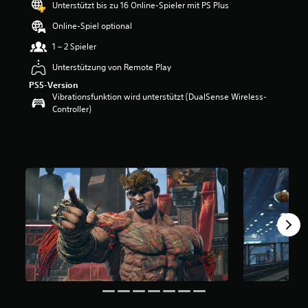
Unterstützt bis zu 16 Online-Spieler mit PS Plus
e
r
Online-Spiel optional
t
u
1 – 2 Spieler
n
Unterstützung von Remote Play
g
:
PS5-Version
4
Vibrationsfunktion wird unterstützt (DualSense Wireless-
.
Controller)
1
3
v
o
n
5
S
t
e
r
n
e
n
a
u