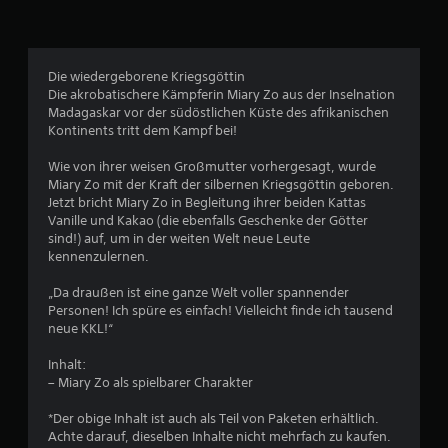
l
i
c
Die wiedergeborene Kriegsgöttin
Die akrobatischere Kämpferin Miary Zo aus der Inselnation
h
Madagaskar vor der südöstlichen Küste des afrikanischen
Kontinents tritt dem Kampf bei!
e
Wie von ihrer weisen Großmutter vorhergesagt, wurde
B
Miary Zo mit der Kraft der silbernen Kriegsgöttin geboren.
Jetzt bricht Miary Zo in Begleitung ihrer beiden Kattas
e
Vanille und Kakao (die ebenfalls Geschenke der Götter
sind!) auf, um in der weiten Welt neue Leute
w
kennenzulernen.
e
„Da draußen ist eine ganze Welt voller spannender
Personen! Ich spüre es einfach! Vielleicht finde ich tausend
r
neue KKL!“
t
Inhalt:
– Miary Zo als spielbarer Charakter
u
*Der obige Inhalt ist auch als Teil von Paketen erhältlich.
Achte darauf, dieselben Inhalte nicht mehrfach zu kaufen.
n