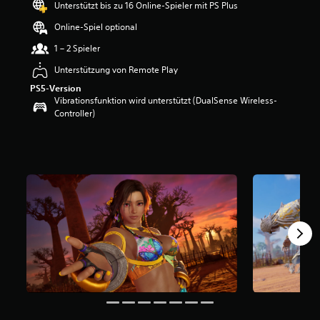
Unterstützt bis zu 16 Online-Spieler mit PS Plus
e
r
Online-Spiel optional
t
u
1 – 2 Spieler
n
Unterstützung von Remote Play
g
:
PS5-Version
4
Vibrationsfunktion wird unterstützt (DualSense Wireless-
.
Controller)
4
8
v
o
n
5
S
t
e
r
n
e
n
a
u