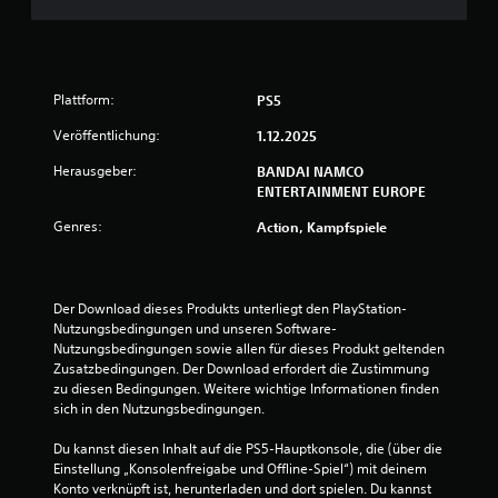
g
:
Plattform:
PS5
4
Veröffentlichung:
1.12.2025
.
Herausgeber:
BANDAI NAMCO
ENTERTAINMENT EUROPE
4
Genres:
Action, Kampfspiele
8
v
Der Download dieses Produkts unterliegt den PlayStation-
o
Nutzungsbedingungen und unseren Software-
Nutzungsbedingungen sowie allen für dieses Produkt geltenden 
n
Zusatzbedingungen. Der Download erfordert die Zustimmung 
zu diesen Bedingungen. Weitere wichtige Informationen finden 
5
sich in den Nutzungsbedingungen.
Du kannst diesen Inhalt auf die PS5-Hauptkonsole, die (über die 
Einstellung „Konsolenfreigabe und Offline-Spiel“) mit deinem 
S
Konto verknüpft ist, herunterladen und dort spielen. Du kannst 