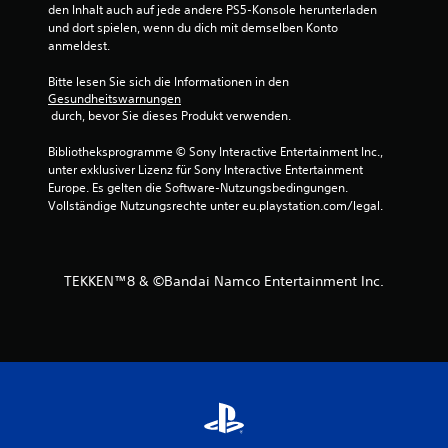
den Inhalt auch auf jede andere PS5-Konsole herunterladen 
t
und dort spielen, wenn du dich mit demselben Konto 
anmeldest.
e
Bitte lesen Sie sich die Informationen in den 
r
Gesundheitswarnungen
 durch, bevor Sie dieses Produkt verwenden.
n
Bibliotheksprogramme © Sony Interactive Entertainment Inc., 
unter exklusiver Lizenz für Sony Interactive Entertainment 
e
Europe. Es gelten die Software-Nutzungsbedingungen. 
Vollständige Nutzungsrechte unter eu.playstation.com/legal.
n
a
TEKKEN™8 & ©Bandai Namco Entertainment Inc.
u
s
1
6
1