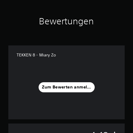
s
1
6
Bewertungen
1
B
e
w
e
r
TEKKEN 8 - Miary Zo
t
u
n
g
e
n
Zum Bewerten anmelden