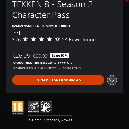
TEKKEN 8 - Season 2 
Character Pass
BANDAI NAMCO ENTERTAINMENT EUROPE
PS5
3.76
54 Bewertungen
D
u
r
€26,99
c
€29,99
Spare 10 %
Preisnachlass gegenüber dem Originalpreis von €
h
Angebot endet am 12.8.2026 10:59 PM UTC
s
Niedrigster Preis in den letzten 30 Tagen: €29,99
c
h
In den Einkaufswagen
n
i
t
t
l
i
c
h
In-Game Purchases, Gewalt
e
B