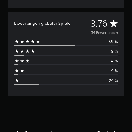
D
3.76
Bewertungen globaler Spieler
u
54 Bewertungen
59 %
r
9 %
c
4 %
h
4 %
s
24 %
c
h
n
i
t