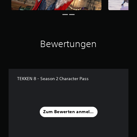
a
u
s
5
4
B
Bewertungen
e
w
e
r
t
u
n
TEKKEN 8 - Season 2 Character Pass
g
e
n
Zum Bewerten anmelden