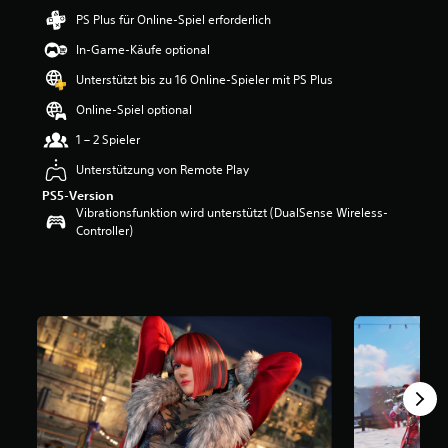
e
PS Plus für Online-Spiel erforderlich
w
In-Game-Käufe optional
e
r
Unterstützt bis zu 16 Online-Spieler mit PS Plus
t
u
Online-Spiel optional
n
1 – 2 Spieler
g
:
Unterstützung von Remote Play
3
.
PS5-Version
7
Vibrationsfunktion wird unterstützt (DualSense Wireless-
6
Controller)
v
o
n
5
S
t
e
r
n
e
n