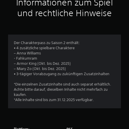
Informationen zum Spiel
t
und rechtliche Hinweise
l
i
c
Der Charakterpass zu Saison 2 enthält:
• 4 zusätzliche spielbare Charaktere
h
– Anna Williams
- Fahkumram
e
– Armor King (Okt. bis Dez. 2025)
– Miary Zo (Okt. bis Dez. 2025)
B
• 3-tägiger Vorabzugang zu zukünftigen Zusatzinhalten
e
*Die einzelnen Zusatzinhalte sind auch separat erhältlich.
Achte bitte darauf, dieselben Inhalte nicht mehrfach zu
w
kaufen.
*Alle Inhalte sind bis zum 31.12.2025 verfügbar.
e
r
t
Plattform:
PS5