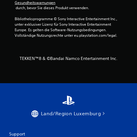
Gesundheitswarnungen
 durch, bevor Sie dieses Produkt verwenden.
S
Bibliotheksprogramme © Sony Interactive Entertainment Inc., 
unter exklusiver Lizenz für Sony Interactive Entertainment 
t
Europe. Es gelten die Software-Nutzungsbedingungen. 
Vollständige Nutzungsrechte unter eu.playstation.com/legal.
e
r
TEKKEN™8 & ©Bandai Namco Entertainment Inc.
n
e
n
a
u
Land/Region Luxemburg
s
5
Support