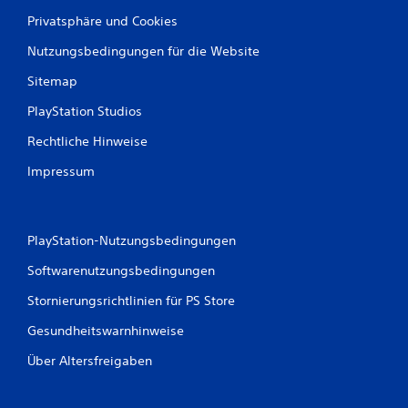
4
Privatsphäre und Cookies
Nutzungsbedingungen für die Website
Sitemap
B
PlayStation Studios
e
Rechtliche Hinweise
w
Impressum
e
r
PlayStation-Nutzungsbedingungen
t
Softwarenutzungsbedingungen
u
Stornierungsrichtlinien für PS Store
n
Gesundheitswarnhinweise
g
Über Altersfreigaben
e