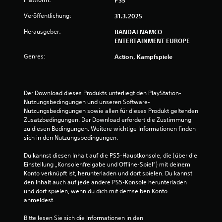
u
Veröffentlichung:
31.3.2025
n
Herausgeber:
BANDAI NAMCO
ENTERTAINMENT EUROPE
g
Genres:
Action, Kampfspiele
:
3
Der Download dieses Produkts unterliegt den PlayStation-
Nutzungsbedingungen und unseren Software-
.
Nutzungsbedingungen sowie allen für dieses Produkt geltenden 
Zusatzbedingungen. Der Download erfordert die Zustimmung 
7
zu diesen Bedingungen. Weitere wichtige Informationen finden 
sich in den Nutzungsbedingungen.
6
Du kannst diesen Inhalt auf die PS5-Hauptkonsole, die (über die 
v
Einstellung „Konsolenfreigabe und Offline-Spiel“) mit deinem 
Konto verknüpft ist, herunterladen und dort spielen. Du kannst 
o
den Inhalt auch auf jede andere PS5-Konsole herunterladen 
und dort spielen, wenn du dich mit demselben Konto 
n
anmeldest.
5
Bitte lesen Sie sich die Informationen in den 