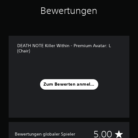
1
1
Bewertungen
B
e
w
e
r
t
DEATH NOTE Killer Within - Premium Avatar: L
u
(Chair)
n
g
e
n
Zum Bewerten anmelden
D
5.00
Bewertungen globaler Spieler