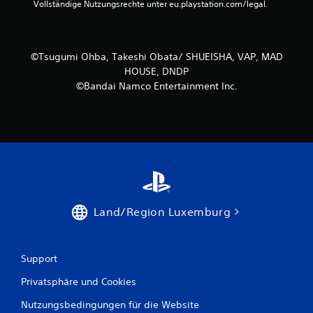
n
Vollständige Nutzungsrechte unter eu.playstation.com/legal.
e
n
©Tsugumi Ohba, Takeshi Obata/ SHUEISHA, VAP, MAD
HOUSE, DNDP
a
©Bandai Namco Entertainment Inc.
u
s
1
1
Land/Region Luxemburg
B
Support
e
Privatsphäre und Cookies
w
Nutzungsbedingungen für die Website