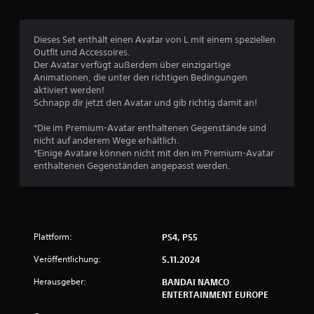
i
c
Dieses Set enthält einen Avatar von L mit einem speziellen
Outfit und Accessoires.
h
Der Avatar verfügt außerdem über einzigartige
Animationen, die unter den richtigen Bedingungen
e
aktiviert werden!
Schnapp dir jetzt den Avatar und gib richtig damit an!
B
*Die im Premium-Avatar enthaltenen Gegenstände sind
e
nicht auf anderem Wege erhältlich.
*Einige Avatare können nicht mit den im Premium-Avatar
w
enthaltenen Gegenständen angepasst werden.
e
r
Plattform:
PS4, PS5
t
Veröffentlichung:
5.11.2024
u
Herausgeber:
BANDAI NAMCO
n
ENTERTAINMENT EUROPE