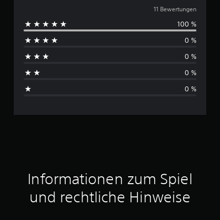
u
11 Bewertungen
100 %
r
0 %
c
0 %
h
0 %
s
0 %
c
h
n
i
t
Informationen zum Spiel
t
und rechtliche Hinweise
l