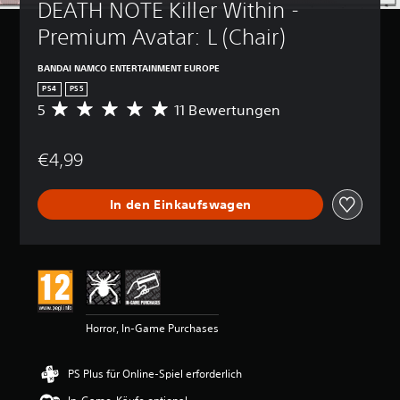
DEATH NOTE Killer Within - 
Premium Avatar: L (Chair)
BANDAI NAMCO ENTERTAINMENT EUROPE
PS4
PS5
5
11 Bewertungen
D
u
r
€4,99
c
h
s
In den Einkaufswagen
c
h
n
i
t
t
l
i
Horror, In-Game Purchases
c
h
e
PS Plus für Online-Spiel erforderlich
B
e