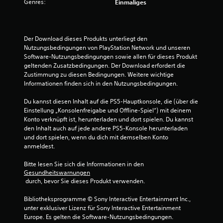
Genres:
Einmaliges
g
:
Der Download dieses Produkts unterliegt den 
5
Nutzungsbedingungen von PlayStation Network und unseren 
Software-Nutzungsbedingungen sowie allen für dieses Produkt 
v
geltenden Zusatzbedingungen. Der Download erfordert die 
Zustimmung zu diesen Bedingungen. Weitere wichtige 
o
Informationen finden sich in den Nutzungsbedingungen.
n
Du kannst diesen Inhalt auf die PS5-Hauptkonsole, die (über die 
Einstellung „Konsolenfreigabe und Offline-Spiel“) mit deinem 
5
Konto verknüpft ist, herunterladen und dort spielen. Du kannst 
den Inhalt auch auf jede andere PS5-Konsole herunterladen 
und dort spielen, wenn du dich mit demselben Konto 
anmeldest.
S
Bitte lesen Sie sich die Informationen in den 
t
Gesundheitswarnungen
 durch, bevor Sie dieses Produkt verwenden.
e
Bibliotheksprogramme © Sony Interactive Entertainment Inc., 
r
unter exklusiver Lizenz für Sony Interactive Entertainment 
Europe. Es gelten die Software-Nutzungsbedingungen. 