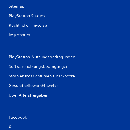
e
Sitemap
r
PlayStation Studios
t
Rechtliche Hinweise
u
Impressum
n
g
PlayStation-Nutzungsbedingungen
e
Softwarenutzungsbedingungen
n
Stornierungsrichtlinien für PS Store
Gesundheitswarnhinweise
Über Altersfreigaben
Facebook
X