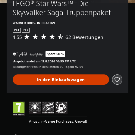
LEGO® Star Wars™: Die 
Skywalker Saga Truppenpaket
WARNER BROS. INTERACTIVE
PS4
PS5
4.55
62 Bewertungen
D
u
r
€1,49
c
€2,99
Spare 50 %
Preisnachlass gegenüber dem Originalpreis von €2,9
h
Angebot endet am 12.8.2026 10:59 PM UTC
s
Niedrigster Preis in den letzten 30 Tagen: €2,99
c
h
In den Einkaufswagen
n
i
t
t
l
i
c
h
Angst, In-Game Purchases, Gewalt
e
B
e