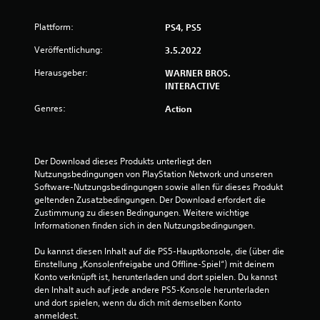
e
Plattform:
PS4, PS5
r
Veröffentlichung:
3.5.2022
t
Herausgeber:
WARNER BROS.
INTERACTIVE
u
Genres:
Action
n
g
Der Download dieses Produkts unterliegt den 
Nutzungsbedingungen von PlayStation Network und unseren 
:
Software-Nutzungsbedingungen sowie allen für dieses Produkt 
geltenden Zusatzbedingungen. Der Download erfordert die 
4
Zustimmung zu diesen Bedingungen. Weitere wichtige 
Informationen finden sich in den Nutzungsbedingungen.
.
Du kannst diesen Inhalt auf die PS5-Hauptkonsole, die (über die 
5
Einstellung „Konsolenfreigabe und Offline-Spiel“) mit deinem 
Konto verknüpft ist, herunterladen und dort spielen. Du kannst 
5
den Inhalt auch auf jede andere PS5-Konsole herunterladen 
und dort spielen, wenn du dich mit demselben Konto 
v
anmeldest.