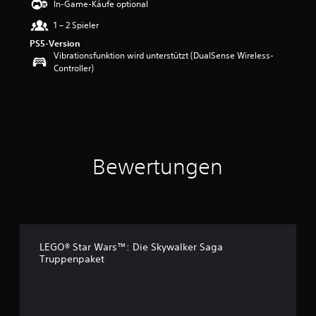
In-Game-Käufe optional
w
1 – 2 Spieler
e
r
PS5-Version
t
Vibrationsfunktion wird unterstützt (DualSense Wireless-
u
Controller)
n
g
:
4
.
5
5
Bewertungen
v
o
n
5
S
t
LEGO® Star Wars™: Die Skywalker Saga
e
Truppenpaket
r
n
e
n