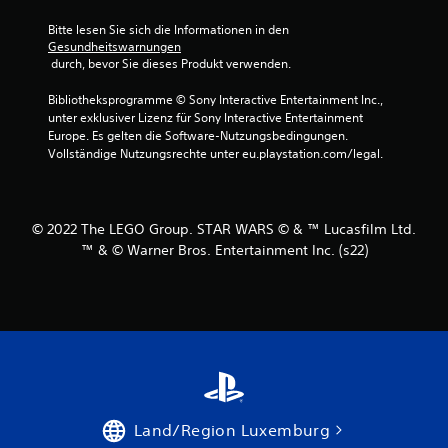
o
Bitte lesen Sie sich die Informationen in den 
Gesundheitswarnungen
n
 durch, bevor Sie dieses Produkt verwenden.
5
Bibliotheksprogramme © Sony Interactive Entertainment Inc., 
unter exklusiver Lizenz für Sony Interactive Entertainment 
Europe. Es gelten die Software-Nutzungsbedingungen. 
Vollständige Nutzungsrechte unter eu.playstation.com/legal.
S
t
© 2022 The LEGO Group. STAR WARS © & ™ Lucasfilm Ltd.
e
™ & © Warner Bros. Entertainment Inc. (s22)
r
n
e
n
a
Land/Region Luxemburg