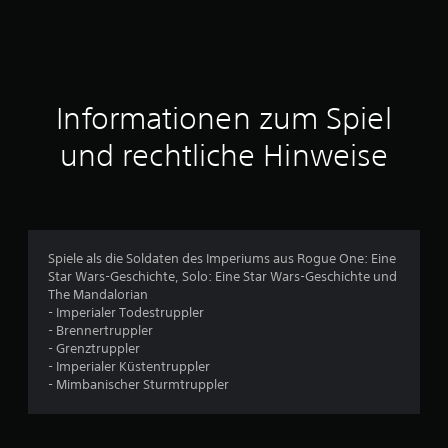
n
i
t
Informationen zum Spiel
t
und rechtliche Hinweise
l
i
c
Spiele als die Soldaten des Imperiums aus Rogue One: Eine
Star Wars-Geschichte, Solo: Eine Star Wars-Geschichte und
h
The Mandalorian
- Imperialer Todestruppler
e
- Brennertruppler
- Grenztruppler
B
- Imperialer Küstentruppler
- Mimbanischer Sturmtruppler
e
w