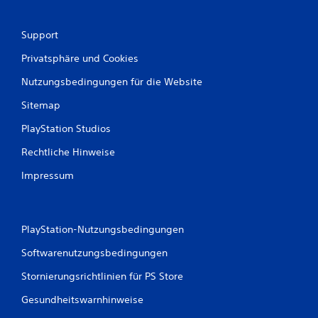
u
Support
s
Privatsphäre und Cookies
6
Nutzungsbedingungen für die Website
2
Sitemap
PlayStation Studios
B
Rechtliche Hinweise
e
Impressum
w
e
PlayStation-Nutzungsbedingungen
r
Softwarenutzungsbedingungen
t
Stornierungsrichtlinien für PS Store
Gesundheitswarnhinweise
u