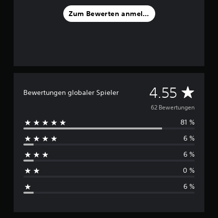
a
u
Zum Bewerten anmelden
s
6
2
B
e
w
e
D
4.55
r
Bewertungen globaler Spieler
t
u
u
62 Bewertungen
n
81 %
r
g
e
6 %
n
c
6 %
h
0 %
s
6 %
c
h