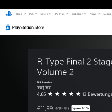
Shop
PS5
Spiele
PS Plus
Zubehör
News
Suppo
R-Type Final 2 Stag
Volume 2
NIS America
PS4
PS5
4.85
13 Bewertung
D
u
r
€11,99
€19,99
Spare 40 %
c
Preisnachlass gegenüber dem Orig