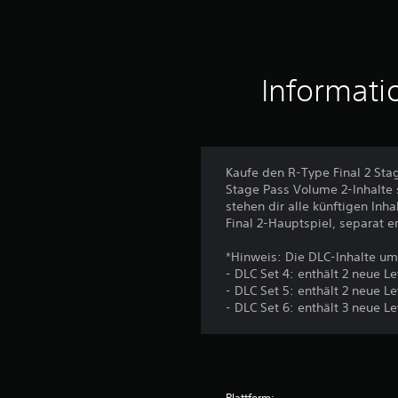
w
e
r
t
u
Informati
n
g
e
n
Kaufe den R-Type Final 2 Sta
Stage Pass Volume 2-Inhalte 
stehen dir alle künftigen Inh
Final 2-Hauptspiel, separat er
*Hinweis: Die DLC-Inhalte u
- DLC Set 4: enthält 2 neue Le
- DLC Set 5: enthält 2 neue Le
- DLC Set 6: enthält 3 neue Le
Plattform: