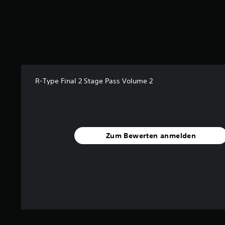
.
8
5
v
o
n
5
R-Type Final 2 Stage Pass Volume 2
S
t
e
r
n
e
Zum Bewerten anmelden
n
a
u
s
1
3
B
e