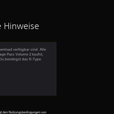
h
n
i
e Hinweise
t
t
wnload verfügbar sind. Alle
tage Pass Volume 2 kaufst,
l
. Du benötigst das R-Type
i
c
h
e
B
egt den Nutzungsbedingungen von 