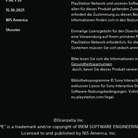
PS4, PS5
PlayStation Network und unseren Soft
allen für dieses Produkt geltenden Zu
15.10.2021
erfordert die Zustimmung zu diesen Be
NIS America
Informationen finden sich in den Nutz
Shooter
Einmalige Lizenzgebühr für den Downlo
eine Verwendung auf Ihrem primären P
PlayStation Network erforderlich, für 
Systemen müssen Sie sich jedoch anm
Bitte lesen Sie sich die Informationen i
Gesundheitswarnungen
 durch, bevor Sie dieses Produkt verwe
Bibliotheksprogramme © Sony Interactive
exklusiver Lizenz für Sony Interactive E
Software-Nutzungsbedingungen. Vollst
eu.playstation.com/legal.
©Granzella Inc.
PE" is a trademark and/or copyright of IREM SOFTWARE ENGINEERIN
Licensed to and published by NIS America, Inc.