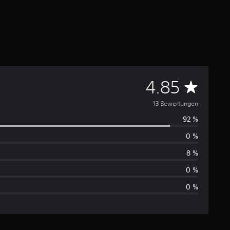
D
4.85
u
13 Bewertungen
92 %
r
0 %
c
8 %
h
0 %
0 %
s
c