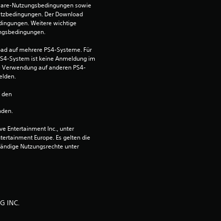
ware-Nutzungsbedingungen sowie 
e
satzbedingungen. Der Download 
dingungen. Weitere wichtige 
w
ungsbedingungen.
ad auf mehrere PS4-Systeme. Für 
e
S4-System ist keine Anmeldung im 
die Verwendung auf anderen PS4-
r
elden.
t
n den 
nden.
u
 Entertainment Inc., unter 
n
ntertainment Europe. Es gelten die 
ändige Nutzungsrechte unter 
g
:
4
G INC.