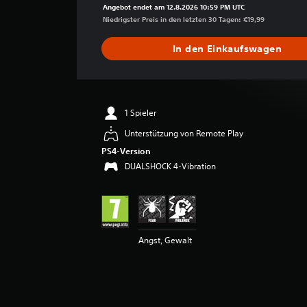
h
Angebot endet am 12.8.2026 10:59 PM UTC
s
Niedrigster Preis in den letzten 30 Tagen: €19,99
c
h
In den Einkaufswagen
n
i
t
t
l
1 Spieler
i
Unterstützung von Remote Play
c
h
PS4-Version
e
DUALSHOCK 4-Vibration
B
e
w
e
r
t
Angst, Gewalt
u
n
g
:
4