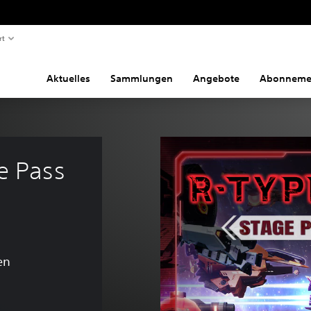
rt
Aktuelles
Sammlungen
Angebote
Abonneme
e Pass 
en
inalpreis von €19,99