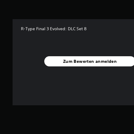
v
o
n
5
R-Type Final 3 Evolved: DLC Set 8
S
t
e
r
n
e
Zum Bewerten anmelden
n
a
u
s
2
B
e
w
e
r
t