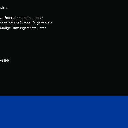
w
nden.
e
 Entertainment Inc., unter 
r
ntertainment Europe. Es gelten die 
ändige Nutzungsrechte unter 
t
u
n
G INC.
g
:
5
v
o