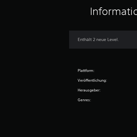
u
n
Informati
g
e
n
Enthält 2 neue Level.
Plattform:
Veröffentlichung:
Herausgeber:
Genres: