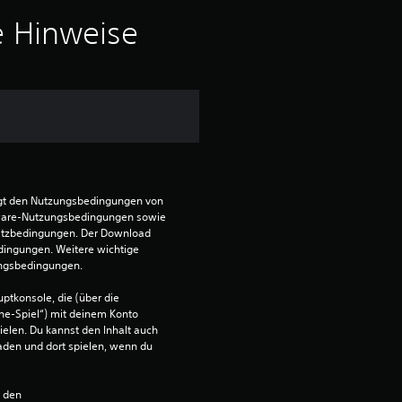
i
e Hinweise
t
t
l
i
egt den Nutzungsbedingungen von 
c
ware-Nutzungsbedingungen sowie 
satzbedingungen. Der Download 
h
dingungen. Weitere wichtige 
ungsbedingungen.
e
ptkonsole, die (über die 
ne-Spiel“) mit deinem Konto 
B
ielen. Du kannst den Inhalt auch 
den und dort spielen, wenn du 
e
n den 