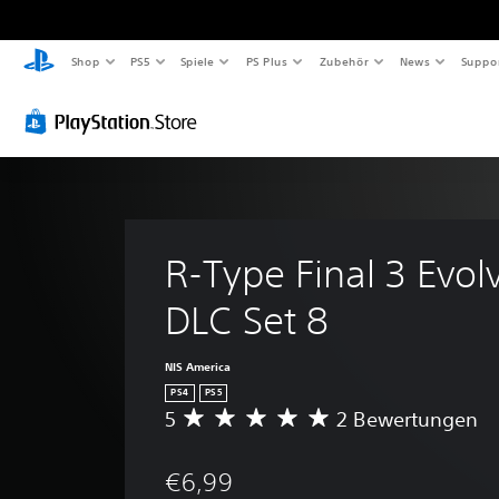
Shop
PS5
Spiele
PS Plus
Zubehör
News
Suppo
R-Type Final 3 Evol
DLC Set 8
NIS America
PS4
PS5
5
2 Bewertungen
D
u
r
€6,99
c