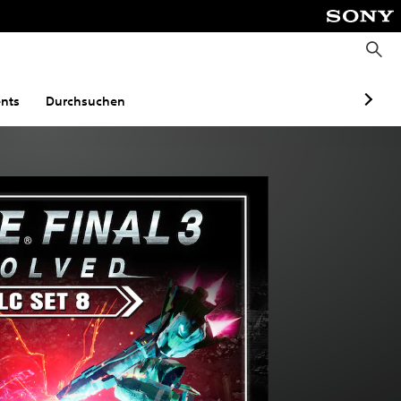
S
u
c
h
e
nts
Durchsuchen
n