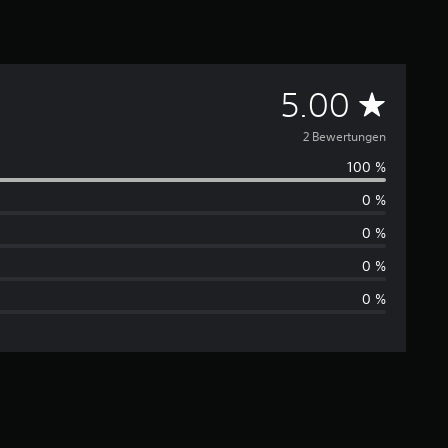
D
5.00
u
2 Bewertungen
100 %
r
0 %
c
0 %
h
0 %
0 %
s
c
h
n