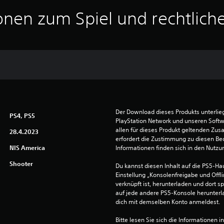
onen zum Spiel und rechtlich
Der Download dieses Produkts unterli
PS4, PS5
PlayStation Network und unseren Soft
allen für dieses Produkt geltenden Zu
28.4.2023
erfordert die Zustimmung zu diesen Be
NIS America
Informationen finden sich in den Nutz
Shooter
Du kannst diesen Inhalt auf die PS5-Hau
Einstellung „Konsolenfreigabe und Offli
verknüpft ist, herunterladen und dort sp
auf jede andere PS5-Konsole herunterla
dich mit demselben Konto anmeldest.
Bitte lesen Sie sich die Informationen i